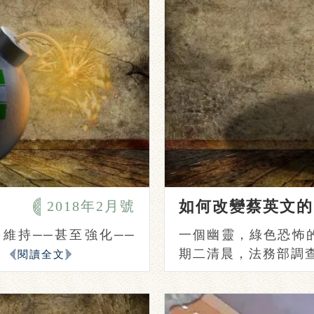
如何改變蔡英文的
2018年2月號
維持──甚至強化──
一個幽靈，綠色恐怖的
期二清晨，法務部調查局
閱讀全文