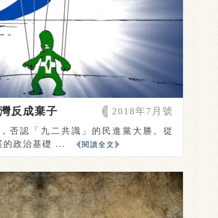
灣反成棄子
2018年7月號
大選，否認「九二共識」的民進黨大勝。從
政治基礎 ...
閱讀全文