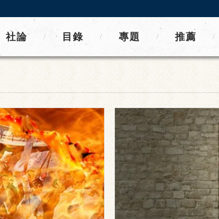
社論
目錄
專題
推薦
/
/
/
/