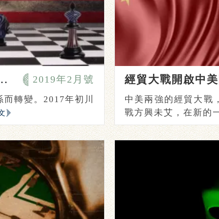
何解讀習近平《告臺灣同胞書》40週年講話
2019年2月號
而轉變。2017年初川
中美兩強的經貿大戰，
戰方興未艾，在新的一年
文