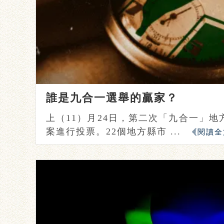
誰是九合一選舉的贏家？
上（11）月24日，第二次「九合一」地
案進行投票。22個地方縣市 ...
閱讀全