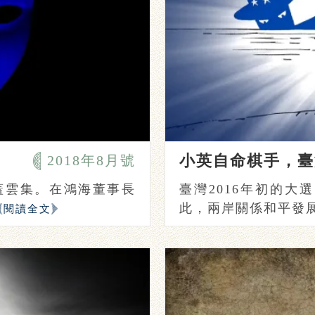
小英自命棋手，臺
2018年8月號
蓋雲集。在鴻海董事長
臺灣2016年初的
此，兩岸關係和平發展的
閱讀全文