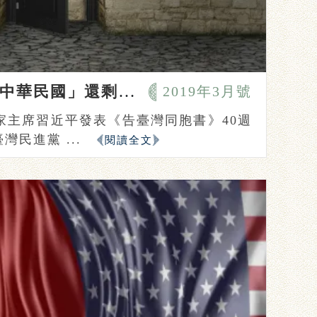
否定九二共識，「中華民國」還剩什麼？
2019年3月號
家主席習近平發表《告臺灣同胞書》40週
民進黨 ...
閱讀全文