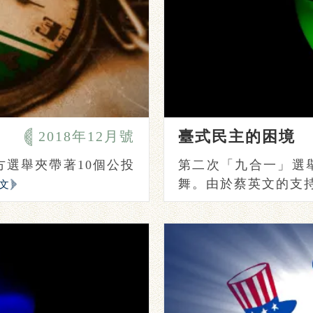
臺式民主的困境
2018年12月號
方選舉夾帶著10個公投
第二次「九合一」選
舞。由於蔡英文的支持度
文