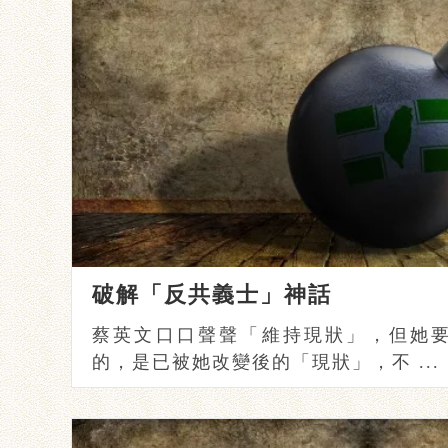
破解「反共義士」神話
蔡英文口口聲聲「維持現狀」，但她要
的，是已被她改變後的「現狀」，不 ...