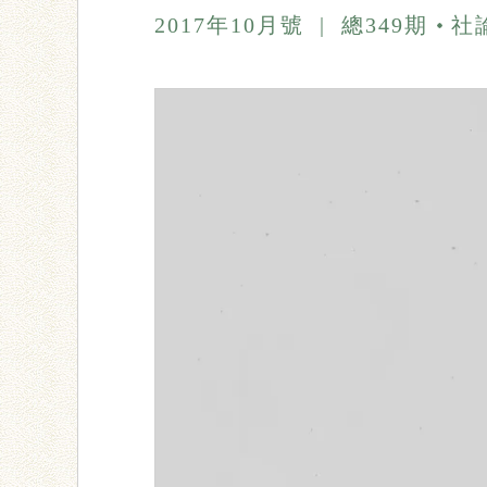
2017年10月號
|
總349期
社