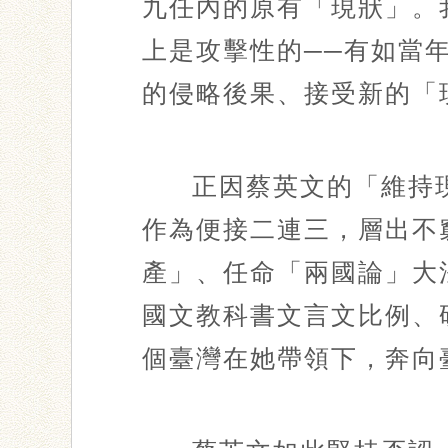
九任內的原有「現狀」。
上是攻擊性的──有如當
的侵略後果、接受新的「
正因蔡英文的「維持
作為便接二連三，層出不
產」、任命「兩國論」大
國文教科書文言文比例、
個臺灣在她帶領下，奔向