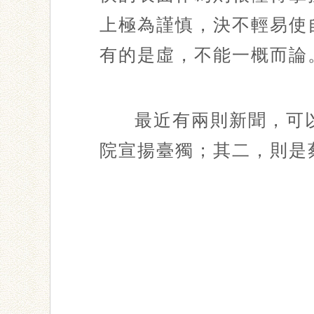
上極為謹慎，決不輕易使
有的是虛，不能一概而論
最近有兩則新聞，可
院宣揚臺獨；其二，則是