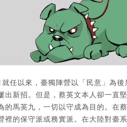
5月就任以來，臺獨陣營以「民意」為
屢出新招。但是，蔡英文本人卻一直
為的馬英九，一切以守成為目的。在
營裡的保守派或務實派。在大陸對臺