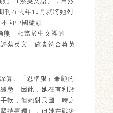
服」（蔡英文語），自然
y）期刊在去年12月就將她列
崇她「不向中國磕頭
文的「捅熊」相當於中文裡的
稱許蔡英文，確實符合蔡英
深算、「忍準狠」兼顧的
重緩急。因此，她在有利於
不手軟，但她對只圖一時之
（堅持臺獨），但她在戰術