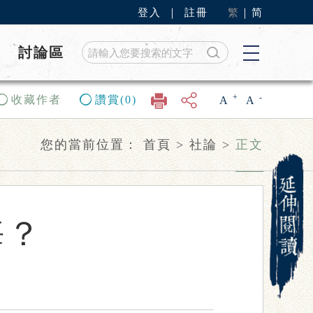
登入
｜
註冊
繁
｜
简
討論區
+
-
收藏作者
讚賞(0)
A
A
您的當前位置：
首頁
>
社論
>
正文
悔？