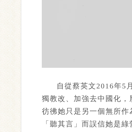
自從蔡英文2016年
獨教改、加強去中國化，
彷彿她只是另一個無所作
「聽其言」而誤信她是綠