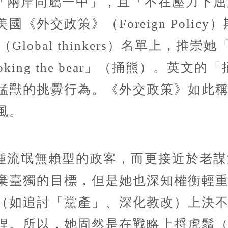
「兩岸同屬一中」，且「不在壓力下屈
《外交政策》（Foreign Polic
Global thinkers）名單上，推
oking the bear」（捅熊）。英
猛獸的挑釁行為。《外交政策》如此
風。
種流氓無賴型的政客，而更接近於老謀
棄臺獨的目標，但是她也深知權衡輕
（如追討「黨產」、深化教改）上決
捏。所以，她固然是在戰略上捋虎鬚