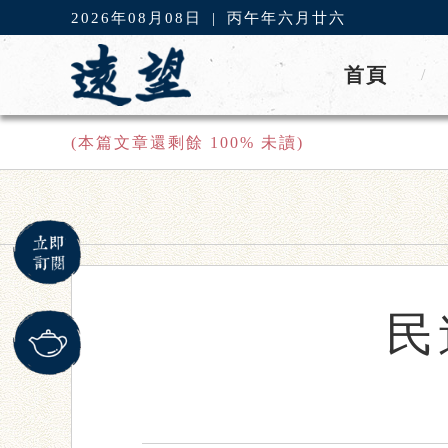
2026年08月08日
|
丙午年六月廿六
首頁
/
(本篇文章還剩餘
100
% 未讀)
民