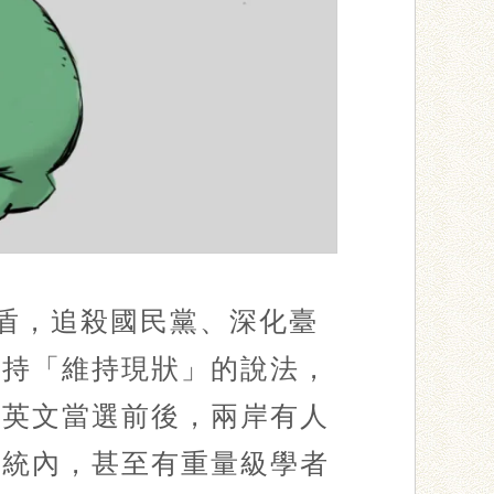
後盾，追殺國民黨、深化臺
堅持「維持現狀」的說法，
蔡英文當選前後，兩岸有人
系統內，甚至有重量級學者