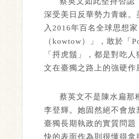
蔡英文如此堅持否認
深受美日反華勢力青睞。美國
入2016年百名全球思想家（
（kowtow）」，敢於「P
「捋虎鬚」，都是對吃人
文在臺獨之路上的強硬作
蔡英文不是陳水扁那
李登輝。她固然絕不會放
臺獨長期執政的實質問題
快的表面作為則很懂得拿