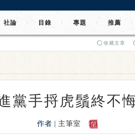
社論
目錄
專題
推薦
/
/
/
/
收藏文章
進黨手捋虎鬚終不
作者 |
主筆室