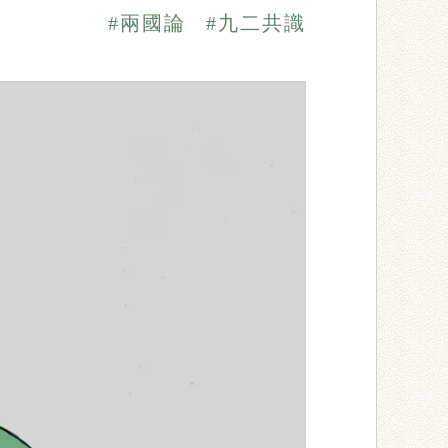
#兩國論
#九二共識