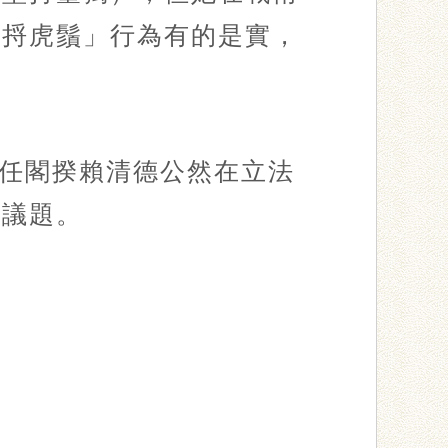
「捋虎鬚」行為有的是實，
任閣揆賴清德公然在立法
憲議題。