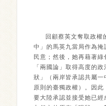
回顧蔡英文奪取政權
中」的馬英九當局作為掩
民意；然後，她再藉著綠
「兩國論」取得高度的政
狀」（兩岸皆承認共屬一
原則的臺獨政權）。因此
要大陸承認並接受她已經