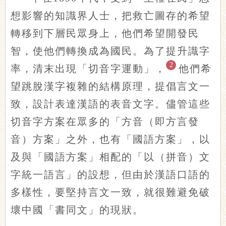
想影響的知識界人士，把救亡圖存的希望
轉移到下層民眾身上，他們希望開發民
智，使他們轉換成為國民。為了提升識字
2
率，清末出現「切音字運動」，
他們希
望跳脫漢字複雜的結構原理，提倡言文一
致，設計表達漢語的表音文字。儘管這些
切音字方案在眾多的「方音（即方言發
音）方案」之外，也有「國語方案」，以
及與「國語方案」相配的「以（拼音）文
字統一語言」的設想，但由於漢語口語的
多樣性，要堅持言文一致，就很難避免破
壞中國「書同文」的現狀。