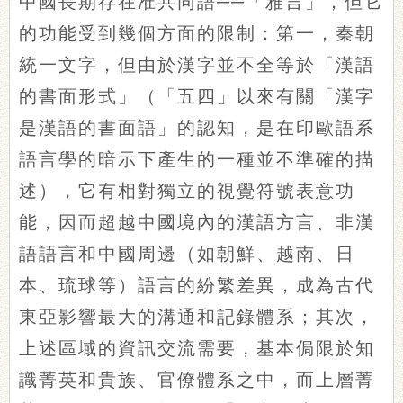
中國長期存在准共同語──「雅言」，但它
的功能受到幾個方面的限制：第一，秦朝
統一文字，但由於漢字並不全等於「漢語
的書面形式」（「五四」以來有關「漢字
是漢語的書面語」的認知，是在印歐語系
語言學的暗示下產生的一種並不準確的描
述），它有相對獨立的視覺符號表意功
能，因而超越中國境內的漢語方言、非漢
語語言和中國周邊（如朝鮮、越南、日
本、琉球等）語言的紛繁差異，成為古代
東亞影響最大的溝通和記錄體系；其次，
上述區域的資訊交流需要，基本侷限於知
識
菁英
和貴族、官僚體系之中，而上層
菁