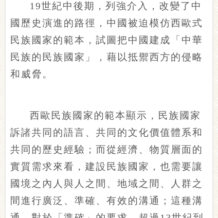
19世紀中後期，列強介入，改變了中
國歷史演進的路徑，中國被迫模仿西歐式
民族國家的範本，試圖把中國建成「中華
民族的民族國家」，藉以抵禦西方的侵略
和威脅。
西歐民族國家的範本顯示，民族國家
訴諸共同的語言、共同的文化價值體系和
共同的歷史經驗；而從經濟、物質層面的
實質需求來看，建設民族國家，也需要讓
國境之內人與人之間、地域之間、人群之
間進行廣泛、準確、有效的溝通；這種溝
通，對於「準確」的要求，超過13世紀到