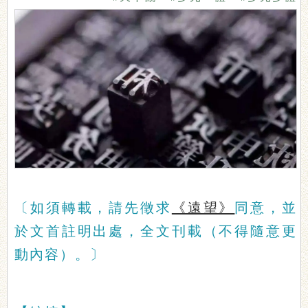
〔如須轉載，請先徵求
《遠望》
同意，並
於文首註明出處，全文刊載（不得隨意更
動內容）。〕