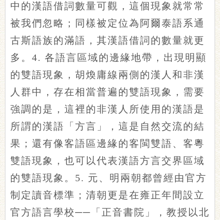
中的漢語借詞數量可觀，這個現象就常常
被我們忽略；同樣被定位為阿爾泰語系通
古斯語族的滿語，其漢語借詞的數量就更
多。4. 各語言區域的邊緣地帶，出現明顯
的雙語現象，胡煥庸線兩側的漢人和非漢
人群中，存在相當普遍的雙語現象，需要
強調的是，這裡的非漢人所使用的漢語是
所謂的漢語「方言」，這是自然交流的結
果；還有像客語區邊緣的客閩雙語、客粵
雙語現象，也可以代表漢語方言交界區域
的雙語現象。5. 元、明兩朝都曾經由官方
制定讀音標準；清朝更是在雍正年間設立
官方語言學校──「正音書院」，教授以北