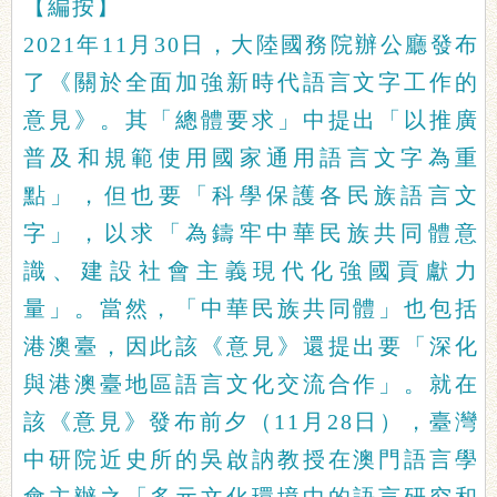
【編按】
2021年11月30日，大陸國務院辦公廳發布
了《關於全面加強新時代語言文字工作的
意見》。其「總體要求」中提出「以推廣
普及和規範使用國家通用語言文字為重
點」，但也要「科學保護各民族語言文
字」，以求「為鑄牢中華民族共同體意
識、建設社會主義現代化強國貢獻力
量」。當然，「中華民族共同體」也包括
港澳臺，因此該《意見》還提出要「深化
與港澳臺地區語言文化交流合作」。就在
該《意見》發布前夕（11月28日），臺灣
中研院近史所的吳啟訥教授在澳門語言學