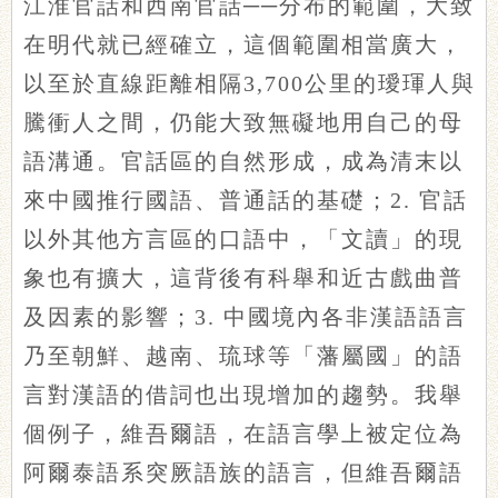
江淮官話和西南官話──分布的範圍，大致
在明代就已經確立，這個範圍相當廣大，
以至於直線距離相隔3,700公里的璦琿人與
騰衝人之間，仍能大致無礙地用自己的母
語溝通。官話區的自然形成，成為清末以
來中國推行國語、普通話的基礎；2. 官話
以外其他方言區的口語中，「文讀」的現
象也有擴大，這背後有科舉和近古戲曲普
及因素的影響；3. 中國境內各非漢語語言
乃至朝鮮、越南、琉球等「藩屬國」的語
言對漢語的借詞也出現增加的趨勢。我舉
個例子，維吾爾語，在語言學上被定位為
阿爾泰語系突厥語族的語言，但維吾爾語