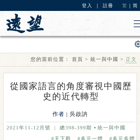
登入
｜
註冊
繁
｜
简
您的當前位置：
首頁
>
統一與中國
>
正文
從國家語言的角度審視中國歷
史的近代轉型
作者 |
吳啟訥
2021年11-12月號
|
總398-399期
統一與中國
#天下觀
#多元一體
#多元多體