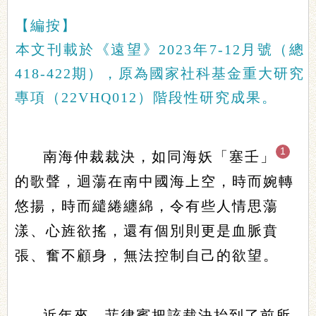
【編按】
​本文刊載於《遠望》2023年7-12月號（總
418-422期），原為國家社科基金重大研究
專項（22VHQ012）階段性研究成果。
1
​南海仲裁裁決，如同海妖「塞壬」
的歌聲，迴蕩在南中國海上空，時而婉轉
悠揚，時而繾綣纏綿，令有些人情思蕩
漾、心旌欲搖，還有個別則更是血脈賁
張、奮不顧身，無法控制自己的欲望。
近年來，菲律賓把該裁決抬到了前所