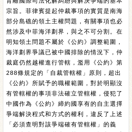
背離國際司法化解糾紛與解決爭端的基本
宗旨。菲律賓提起仲裁事項的實質是南海
部分島礁的領土主權問題，有關事項也必
然涉及中菲海洋劃界，與之不可分割。在
明知領土問題不屬於《公約》調整範圍，
海洋劃界爭議已被中國排除的情況下，仲
裁庭仍然越權進行管轄，濫用《公約》第
288條規定的「自裁管轄權」原則，超出
《公約》所賦予的職權範圍，對於明顯沒
有管轄權的事項非法確立管轄權，侵犯了
中國作為《公約》締約國享有的自主選擇
爭端解決程式和方式的權利，違反了上述
「必須查明對該爭端確有管轄權」的義