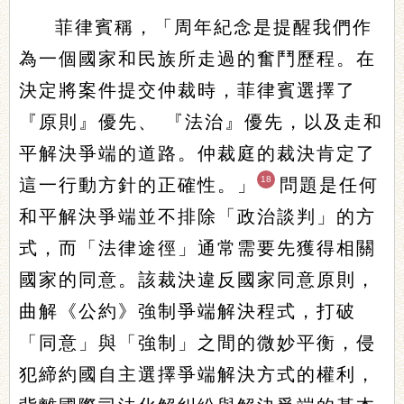
菲律賓稱，「周年紀念是提醒我們作
為一個國家和民族所走過的奮鬥歷程。在
決定將案件提交仲裁時，菲律賓選擇了
『原則』優先、 『法治』優先，以及走和
平解決爭端的道路。仲裁庭的裁決肯定了
18
這一行動方針的正確性。」
問題是任何
和平解決爭端並不排除「政治談判」的方
式，而「法律途徑」通常需要先獲得相關
國家的同意。該裁決違反國家同意原則，
曲解《公約》強制爭端解決程式，打破
「同意」與「強制」之間的微妙平衡，侵
犯締約國自主選擇爭端解決方式的權利，