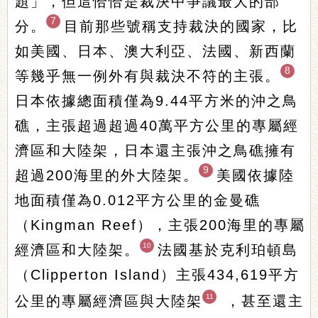
題」，但這恰恰是裁決中爭議最大的部
7
分。
目前那些號稱支持裁決的國家，比
如美國、日本、澳大利亞、法國、新西蘭
8
等幾乎無一例外有與裁決不符的主張。
日本依據總面積僅為9.44平方米的沖之鳥
礁，主張超過超過40萬平方公里的專屬經
濟區和大陸架，日本還主張沖之鳥礁擁有
9
超過200海里的外大陸架。
美國依據陸
地面積僅為0.012平方公里的金曼礁
（Kingman Reef），主張200海里的專屬
10
經濟區和大陸架。
法國基於克利珀頓島
（Clipperton Island）主張434,619平方
11
公里的專屬經濟區與大陸架
，甚至還主