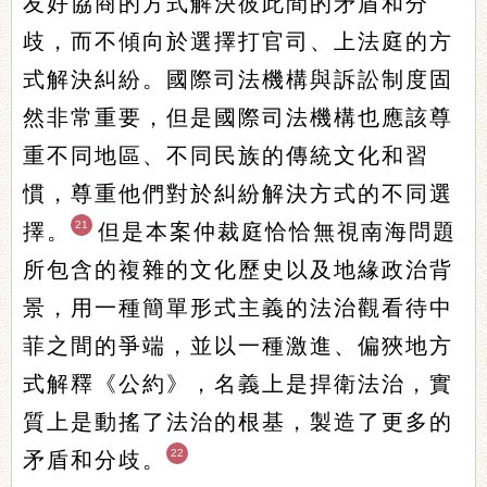
友好協商的方式解決彼此間的矛盾和分
歧，而不傾向於選擇打官司、上法庭的方
式解決糾紛。國際司法機構與訴訟制度固
然非常重要，但是國際司法機構也應該尊
重不同地區、不同民族的傳統文化和習
慣，尊重他們對於糾紛解決方式的不同選
21
擇。
但是本案仲裁庭恰恰無視南海問題
所包含的複雜的文化歷史以及地緣政治背
景，用一種簡單形式主義的法治觀看待中
菲之間的爭端，並以一種激進、偏狹地方
式解釋《公約》，名義上是捍衛法治，實
質上是動搖了法治的根基，製造了更多的
22
矛盾和分歧。