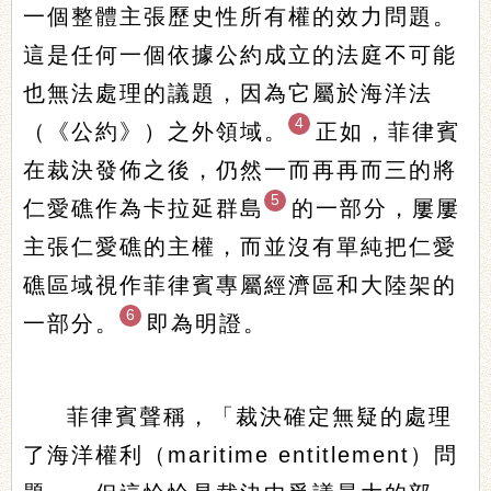
一個整體主張歷史性所有權的效力問題。
這是任何一個依據公約成立的法庭不可能
也無法處理的議題，因為它屬於海洋法
4
（《公約》）之外領域。
正如，菲律賓
在裁決發佈之後，仍然一而再再而三的將
5
仁愛礁作為卡拉延群島
的一部分，屢屢
主張仁愛礁的主權，而並沒有單純把仁愛
礁區域視作菲律賓專屬經濟區和大陸架的
6
一部分。
即為明證。
菲律賓聲稱，「裁決確定無疑的處理
了海洋權利（maritime entitlement）問