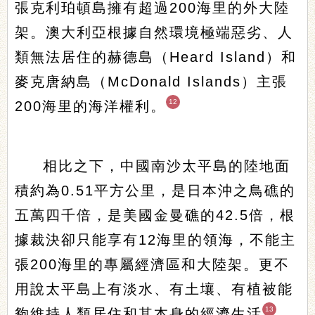
張克利珀頓島擁有超過200海里的外大陸
架。澳大利亞根據自然環境極端惡劣、人
類無法居住的赫德島（Heard Island）和
麥克唐納島（McDonald Islands）主張
12
200海里的海洋權利。
相比之下，中國南沙太平島的陸地面
積約為0.51平方公里，是日本沖之鳥礁的
五萬四千倍，是美國金曼礁的42.5倍，根
據裁決卻只能享有12海里的領海，不能主
張200海里的專屬經濟區和大陸架。更不
用說太平島上有淡水、有土壤、有植被能
13
夠維持人類居住和其本身的經濟生活
，