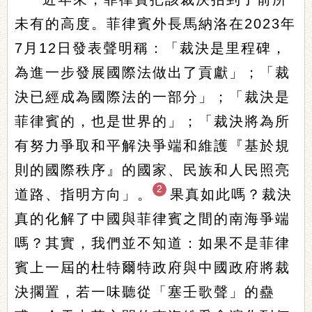
未有的高度。菲律賓外長馬納洛在2023年
7月12日發表聲明稱：「裁決是里程碑，
為進一步發展國際法做出了貢獻」；「裁
決已經成為國際法的一部分」；「裁決是
菲律賓的，也是世界的」；「裁決將為所
有努力爭取和平解決爭端和維護『基於規
則的國際秩序』的國家、民族和人民照亮
2
道路、指明方向」。
果真如此嗎？裁決
真的化解了中國與菲律賓之間的南海爭端
嗎？其實，我們並不知道：如果不是菲律
賓上一屆的杜特爾特政府與中國政府將裁
決擱置，若一味聽從「塞壬歌聲」的蠱