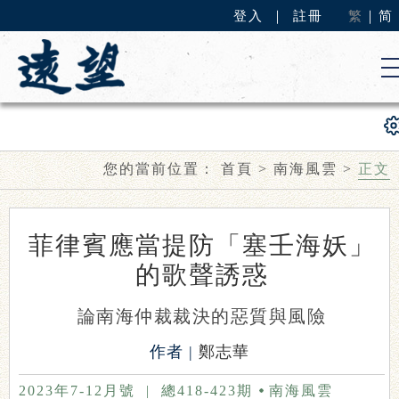
登入
｜
註冊
繁
｜
简
您的當前位置：
首頁
>
南海風雲
>
正文
菲律賓應當提防「塞壬海妖」
的歌聲誘惑
論南海仲裁裁決的惡質與風險
作者 |
鄭志華
2023年7-12月號
|
總418-423期
南海風雲