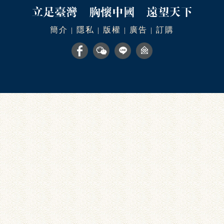
簡介
隱私
版權
廣告
訂購
|
|
|
|