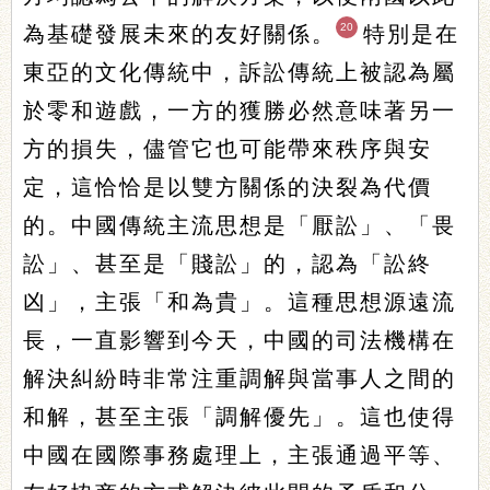
20
為基礎發展未來的友好關係。
特別是在
東亞的文化傳統中，訴訟傳統上被認為屬
於零和遊戲，一方的獲勝必然意味著另一
方的損失，儘管它也可能帶來秩序與安
定，這恰恰是以雙方關係的決裂為代價
的。中國傳統主流思想是「厭訟」、「畏
訟」、甚至是「賤訟」的，認為「訟終
凶」，主張「和為貴」。這種思想源遠流
長，一直影響到今天，中國的司法機構在
解決糾紛時非常注重調解與當事人之間的
和解，甚至主張「調解優先」。這也使得
中國在國際事務處理上，主張通過平等、