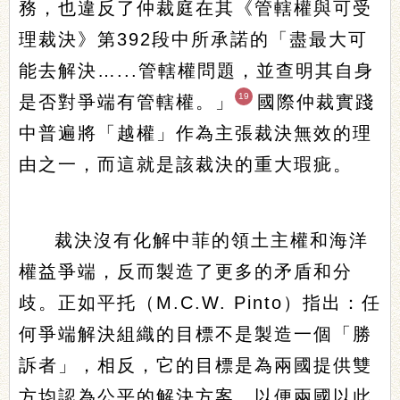
務，也違反了仲裁庭在其《管轄權與可受
理裁決》第392段中所承諾的「盡最大可
能去解決…...管轄權問題，並查明其自身
19
是否對爭端有管轄權。」
國際仲裁實踐
中普遍將「越權」作為主張裁決無效的理
由之一，而這就是該裁決的重大瑕疵。
裁決沒有化解中菲的領土主權和海洋
權益爭端，反而製造了更多的矛盾和分
歧。正如平托（M.C.W. Pinto）指出：任
何爭端解決組織的目標不是製造一個「勝
訴者」，相反，它的目標是為兩國提供雙
方均認為公平的解決方案，以便兩國以此