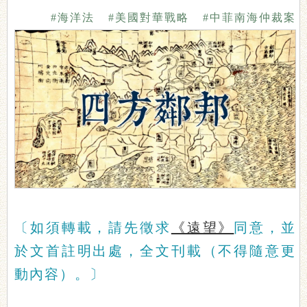
#海洋法
#美國對華戰略
#中菲南海仲裁案
〔如須轉載，請先徵求
《遠望》
同意，並
於文首註明出處，全文刊載（不得隨意更
動內容）。〕