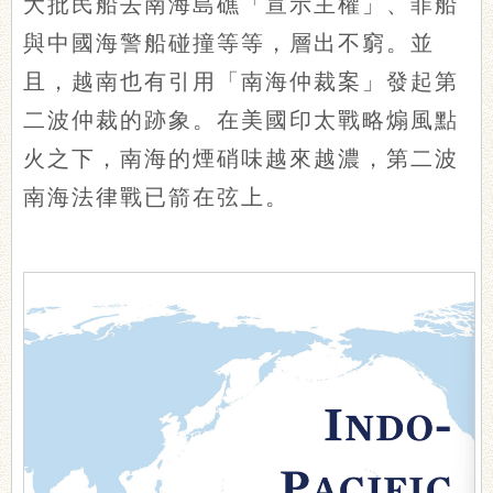
大批民船去南海島礁「宣示主權」、菲船
與中國海警船碰撞等等，層出不窮。並
且，越南也有引用「南海仲裁案」發起第
二波仲裁的跡象。在美國印太戰略煽風點
火之下，南海的煙硝味越來越濃，第二波
南海法律戰已箭在弦上。