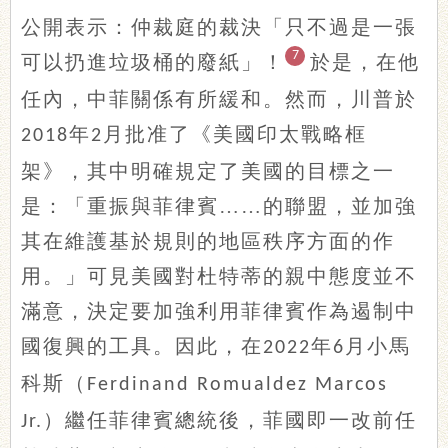
公開表示：仲裁庭的裁決「只不過是一張
7
可以扔進垃圾桶的廢紙」！
於是，在他
任內，中菲關係有所緩和。然而，川普於
年
月批准了《美國印太戰略框
2018
2
架》，其中明確規定了美國的目標之一
是：「重振與菲律賓……的聯盟，並加強
其在維護基於規則的地區秩序方面的作
用。」可見美國對杜特蒂的親中態度並不
滿意，決定要加強利用菲律賓作為遏制中
國復興的工具。因此，在
年
月小馬
2022
6
科斯（
Ferdinand Romualdez Marcos
）繼任菲律賓總統後，菲國即一改前任
Jr.