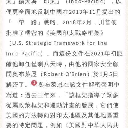
太」擴大為「印太」（
），以
Indo-Pacific
便更全面地反制中國在
年
月提出的
2013
11
「一帶一路」戰略。
年
月，川普便
2018
2
批准了機密的《美國印太戰略框架》
（
U.S. Strategic Framework for the
）。而這份文件在
年初距
Indo-Pacific
2021
離他卸任僅剩八天時，由他的國家安全顧
問奧布萊恩（
）於
月
日
Robert O'Brien
1
5
1
解密了。
奧布萊恩在該文件解密聲明中
寫道：過去三年來，「該框架指導了眾多
從屬政策框架和運動計畫的發展，它們使
美國的方法轉向對印太地區及其他地區重
要的特定問題，例如《美國對中華人民共