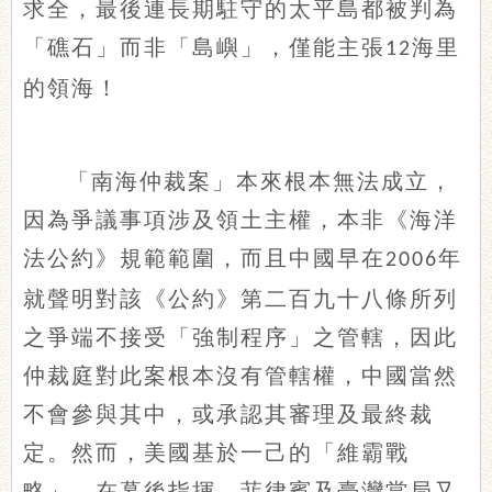
求全，最後連長期駐守的太平島都被判為
「礁石」而非「島嶼」，僅能主張
海里
12
的領海！
「南海仲裁案」本來根本無法成立，
因為爭議事項涉及領土主權，本非《海洋
法公約》規範範圍，而且中國早在
年
2006
就聲明對該《公約》第二百九十八條所列
之爭端不接受「強制程序」之管轄，因此
仲裁庭對此案根本沒有管轄權，中國當然
不會參與其中，或承認其審理及最終裁
定。然而，美國基於一己的「維霸戰
略」，在幕後指揮，菲律賓及臺灣當局又