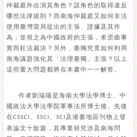
仲裁庭外出演其角色？該角色的取得違反
哪些法律規則？而南海仲裁庭又如何非法
使用臺灣當局提出的主張、證據及其作
為，並視之為中國政府的主張，來歪曲事
實而枉法裁決？另外，臺獨究竟如何利用
南海議題強化其「法理臺獨」主張？以上
這些重大問題都將在本書中一一解答。
作者劉瑞陽是海南大學法學博士、中
國政法大學法學院軍事法所博士後。先後
在
、
、
及港臺地區刊物上發
CSSCI
SSCI
SCI
表論文十餘篇，其專業研究涉及南海問