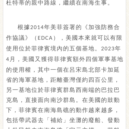
杜特蒂的親中路線，繼續在南海生事。
根據
年美菲簽署的《加強防務合
2014
作協議》（
），美國本來就可以有限
EDCA
使用位於菲律賓境內的五個基地。
年
2023
月，美國又獲得菲律賓額外四個軍事基地
4
的使用權，其中一個在呂宋島北部卡加延
省的海軍基地，距離臺灣僅約四百公里，
另一基地位於菲律賓群島西南端的巴拉巴
克島，直接面向南沙群島。在美國的鼓動
下，菲律賓在南海島礁的動作越來越多，
包括帶武器去「補給」坐灘的廢船、發動