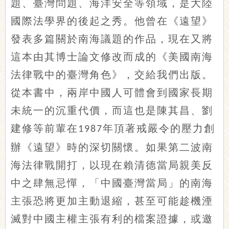
題、臺灣問題、海洋安全等領域，是大陸
國際法學界的後起之秀。他曾在《遠望》
發表多篇關於南海議題的作品，現在又將
這本由其博士論文修改而成的《美國南海
法律戰中的臺灣角色》，交給我們出版。
從本書中，兩岸中國人可體會到國家長期
未統一的沉重代價，而這也是陳其昌、劉
建修等前輩在
年頂著戒嚴令的壓力創
1987
辦《遠望》時的深切關懷。如果第二波南
海法律戰開打，以現在賴清德當局親美反
中之肆無忌憚，「中國臺灣當局」的南海
主張恐將更加主動退縮，甚至可能趁機湮
滅對中國主權主張有利的檔案證據，或邀