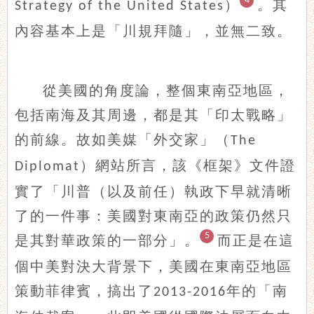
4
）
。其
Strategy of the United States
內容基本上是「川規拜隨」，並無二致。
從美國的角度論，整個東南亞地區，
包括南海及其周邊，都是其「印太戰略」
的前線。故如美媒「外交家」（
The
）網站所言，該《框架》文件證
Diplomat
實了「川普（以及前任）執政下早就清晰
了的一件事：美國對東南亞的政策仍然只
5
是其對華政策的一部分」。
而正是在這
個中美對決大背景下，美國在東南亞地區
策動菲律賓，搞出了
年的「南
2013-2016