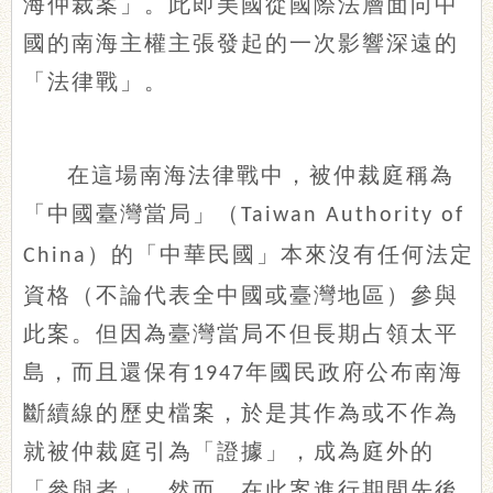
海仲裁案」。此即美國從國際法層面向中
國的南海主權主張發起的一次影響深遠的
「法律戰」。
在這場南海法律戰中，被仲裁庭稱為
「中國臺灣當局」（
Taiwan Authority of
）的「中華民國」本來沒有任何法定
China
資格（不論代表全中國或臺灣地區）參與
此案。但因為臺灣當局不但長期占領太平
島，而且還保有
年國民政府公布南海
1947
斷續線的歷史檔案，於是其作為或不作為
就被仲裁庭引為「證據」，成為庭外的
「參與者」。然而，在此案進行期間先後