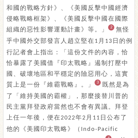
和國的戰略方針》、《美國反擊中國經濟
侵略戰略框架》、《美國反擊中國在國際
2
組織的惡性影響運動計畫》等。」
無怪
乎中國外交部發言人趙立堅在
月
日的例
1
13
行記者會上指出：「這份文件的內容，恰
恰暴露了美國借『印太戰略』遏制打壓中
國、破壞地區和平穩定的險惡用心，這實
3
質上是一份『維霸戰略』。」
既然是為
了「維持美國的霸權」，那麼接替川普的
民主黨拜登政府當然也不會有異議。拜登
上任一年後，便在
年
月
日公布了
2022
2
11
他的《美國印太戰略》（
Indo-Pacific