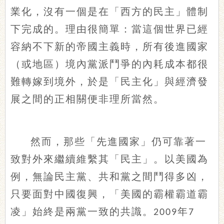
業化，沒有一個是在「西方的民主」體制
下完成的。理由很簡單：當這個世界已經
容納不下新的帝國主義時，所有後進國家
（或地區）境內黨派鬥爭的內耗成本都很
難轉嫁到境外，於是「民主化」與經濟發
展之間的正相關便非理所當然。
然而，那些「先進國家」仍可靠著一
致對外來繼續維繫其「民主」。以美國為
例，無論民主黨、共和黨之間鬥得多凶，
只要面對中國復興，「美國的霸權霸道霸
凌」始終是兩黨一致的共識。
年
2009
7