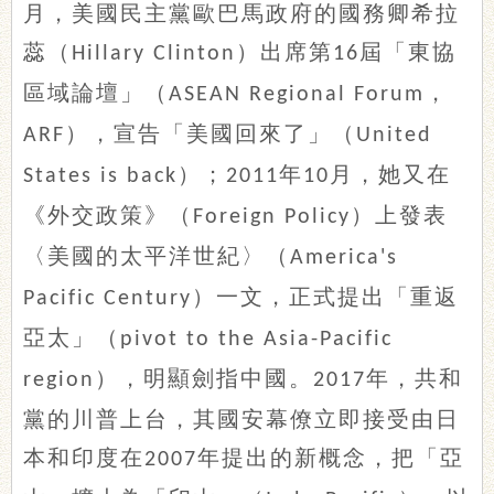
月，美國民主黨歐巴馬政府的國務卿希拉
蕊（
）出席第
屆「東協
Hillary Clinton
16
區域論壇」（
，
ASEAN Regional Forum
），宣告「美國回來了」（
ARF
United
）；
年
月，她又在
States is back
2011
10
《外交政策》（
）上發表
Foreign Policy
〈美國的太平洋世紀〉（
America's
）一文，正式提出「重返
Pacific Century
亞太」（
pivot to the Asia-Pacific
），明顯劍指中國。
年，共和
region
2017
黨的川普上台，其國安幕僚立即接受由日
本和印度在
年提出的新概念，把「亞
2007