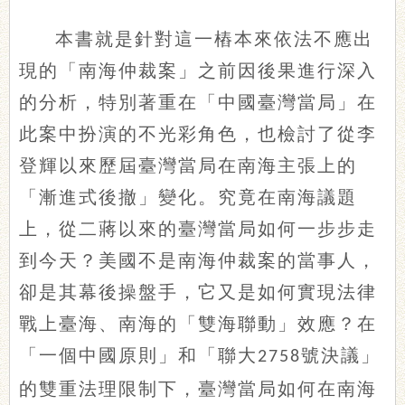
本書就是針對這一樁本來依法不應出
現的「南海仲裁案」之前因後果進行深入
的分析，特別著重在「中國臺灣當局」在
此案中扮演的不光彩角色，也檢討了從李
登輝以來歷屆臺灣當局在南海主張上的
「漸進式後撤」變化。究竟在南海議題
上，從二蔣以來的臺灣當局如何一步步走
到今天？美國不是南海仲裁案的當事人，
卻是其幕後操盤手，它又是如何實現法律
戰上臺海、南海的「雙海聯動」效應？在
「一個中國原則」和「聯大
號決議」
2758
的雙重法理限制下，臺灣當局如何在南海