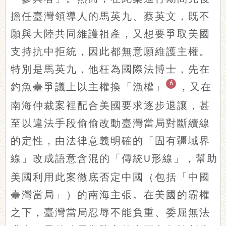
擔任臺灣領導人的馬英九、蔡英文，既不
願與大陸共同維護祖產，又想要爭取美國
支持抗中拒統，因此都無意願維護主權。
特別是馬英九，他枉為國際法博士，先在
6
釣魚臺爭議上以主權換「漁權」
，又在
南海仲裁案裡配合美國要求逐步退讓，甚
至以違法手段偷偷改動臺灣當局對斷續線
的定性，由法律意義明確的「固有疆域界
線」改成語意含混的「傳統
形線」，幫助
U
美國利用此案徹底否定中國（包括「中國
臺灣當局」）的南海主張。在美國的霸權
之下，臺灣當局忍辱不能負重、委屈無法