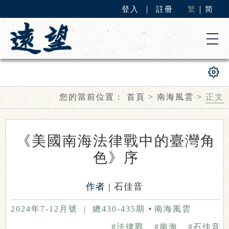
登入
｜
註冊
繁
｜
简
您的當前位置：
首頁
>
南海風雲
>
正文
《美國南海法律戰中的臺灣角
色》序
作者 |
石佳音
2024年7-12月號
|
總430-435期
南海風雲
#法律戰
#南海
#石佳音