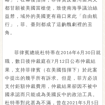
都甘願被美國當槍使，致使南海爭議治絲
益棼，域外的美國更有藉口來此「自由航
行」，菲、臺則都成了這齣醜劇裡的丑
角。
菲律賓總統杜特蒂在
年
月
日就
2016
6
30
職，數日後仲裁庭在
月
日公布仲裁結
7
12
果，支持菲律賓（在美國指揮下）於此案
中提出的幾乎所有訴求。但是，菲方必須
支付鉅額仲裁費用，仲裁結果卻因不被中
國承認而只能成為美國反中的政治工具。
杜特蒂對此甚為不滿，曾在
年
月
日
2021
5
5