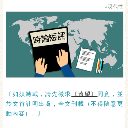
#現代性
〔如須轉載，請先徵求
《遠望》
同意，並
於文首註明出處，全文刊載（不得隨意更
動內容）。〕