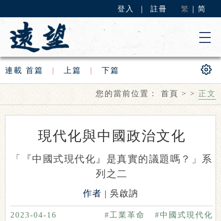
登入
｜
註冊
繁
｜
简
連載
首篇
|
上篇
|
下篇
您的當前位置：
首頁
>
>
正文
現代化與中國政治文化
「『中國式現代化』是真實的議題嗎？」系
列之二
作者 |
吳啟訥
2023-04-16
#工業革命
#中國式現代化