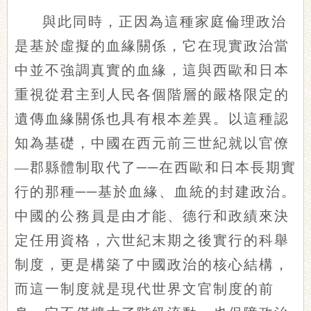
與此同時，正因為這種家庭倫理政治
是基於虛擬的血緣關係，它在現實政治當
中並不強調真實的血緣，這與西歐和日本
重視從君主到人民各個階層的嚴格限定的
遺傳血緣關係也具有根本差異。以這種認
知為基礎，中國在西元前三世紀就以官僚
—郡縣體制取代了──在西歐和日本長期實
行的那種──基於血緣、血統的封建政治。
中國的公務員是由才能、德行和政績來決
定任用資格，六世紀末期之後實行的科舉
制度，更是構築了中國政治的核心結構，
而這一制度就是現代世界文官制度的前