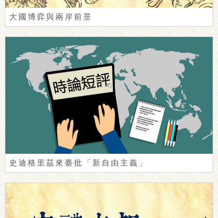
大國博弈與兩岸前景
史迪格里茲來臺批「新自由主義」