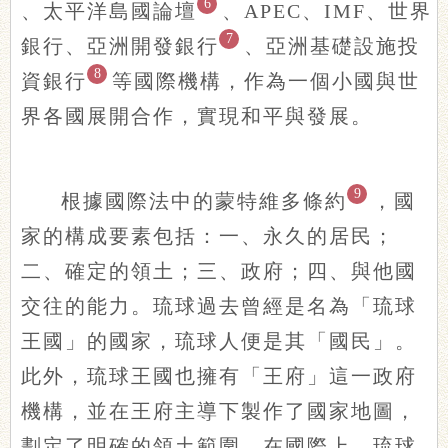
6
、太平洋島國論壇
、APEC、IMF、世界
7
銀行、亞洲開發銀行
、亞洲基礎設施投
8
資銀行
等國際機構，作為一個小國與世
界各國展開合作，實現和平與發展。
9
根據國際法中的蒙特維多條約
，國
家的構成要素包括：一、永久的居民；
二、確定的領土；三、政府；四、與他國
交往的能力。琉球過去曾經是名為「琉球
王國」的國家，琉球人便是其「國民」。
此外，琉球王國也擁有「王府」這一政府
機構，並在王府主導下製作了國家地圖，
劃定了明確的領土範圍。在國際上，琉球