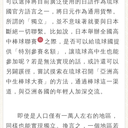
可以選擇將目前廣泛使用的日語作為琉球
國官方語言之一，將日元作為通用貨幣。
所謂的「獨立」，並不意味著就要與日本
斷絕一切聯繫。比如說，日本舉辦全國高
11
中棒球聯賽
之際，是否可以給琉球國提
供「特別參賽名額」，讓琉球高中生也能
參加呢？若是無法實現的話，或許還可以
另闢蹊徑，嘗試摸索在琉球召開「亞洲高
中生棒球大賽」的方法，通過棒球這一渠
道，與亞洲各國的年輕人加深交流。
即使是人口僅有一萬人左右的地區，
同樣也能實現獨立。換言之，一個地區若