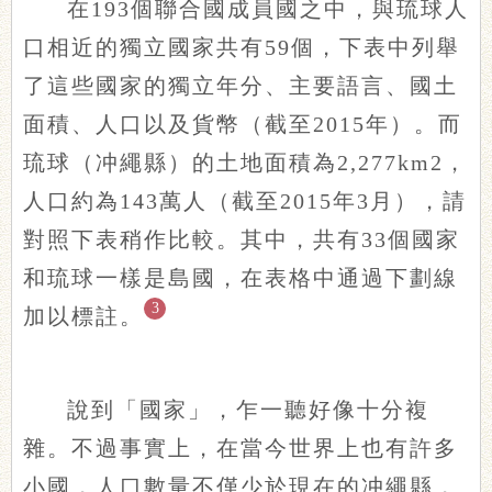
在193個聯合國成員國之中，與琉球人
口相近的獨立國家共有59個，下表中列舉
了這些國家的獨立年分、主要語言、國土
面積、人口以及貨幣（截至2015年）。而
琉球（冲繩縣）的土地面積為2,277km2，
人口約為143萬人（截至2015年3月），請
對照下表稍作比較。其中，共有33個國家
和琉球一樣是島國，在表格中通過下劃線
3
加以標註。
說到「國家」，乍一聽好像十分複
雜。不過事實上，在當今世界上也有許多
小國，人口數量不僅少於現在的冲繩縣，