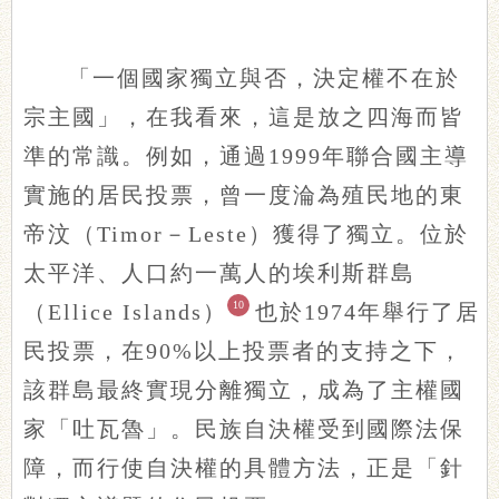
「一個國家獨立與否，決定權不在於
宗主國」，在我看來，這是放之四海而皆
準的常識。例如，通過1999年聯合國主導
實施的居民投票，曾一度淪為殖民地的東
帝汶（Timor－Leste）獲得了獨立。位於
太平洋、人口約一萬人的埃利斯群島
10
（Ellice Islands）
也於1974年舉行了居
民投票，在90%以上投票者的支持之下，
該群島最終實現分離獨立，成為了主權國
家「吐瓦魯」。民族自決權受到國際法保
障，而行使自決權的具體方法，正是「針