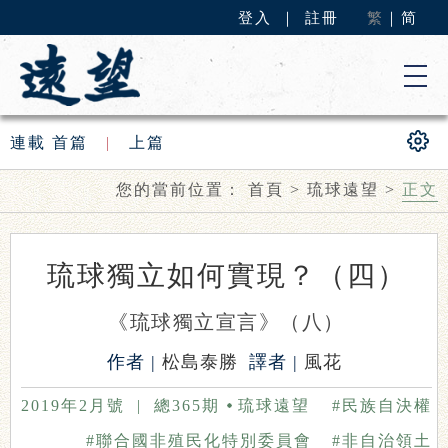
登入
｜
註冊
繁
｜
简
連載
首篇
|
上篇
您的當前位置：
首頁
>
琉球遠望
>
正文
琉球獨立如何實現？（四）
《琉球獨立宣言》（八）
作者 |
松島泰勝
譯者 |
風花
2019年2月號
|
總365期
琉球遠望
#民族自決權
#聯合國非殖民化特別委員會
#非自治領土