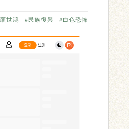
#顏世鴻
#民族復興
#白色恐怖