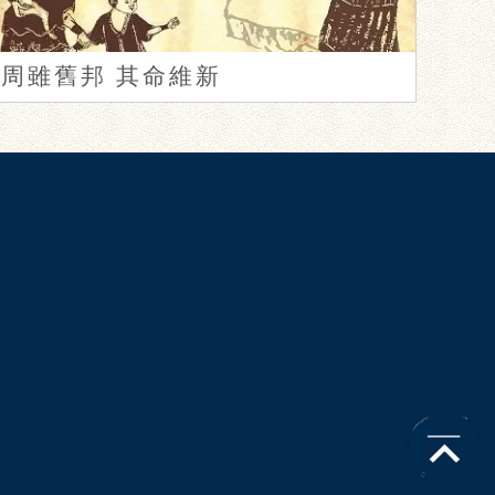
周雖舊邦 其命維新