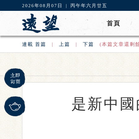
2026年08月07日
|
丙午年六月廿五
首頁
/
連載
首篇
|
上篇
|
下篇
(本篇文章還剩
是新中國