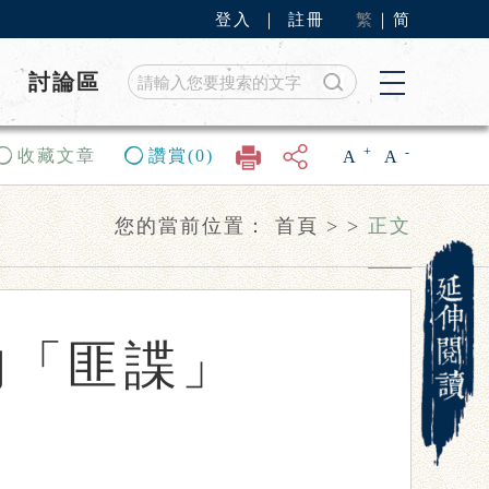
登入
｜
註冊
繁
｜
简
討論區
+
-
收藏文章
讚賞(0)
A
A
您的當前位置：
首頁
>
>
正文
的「匪諜」