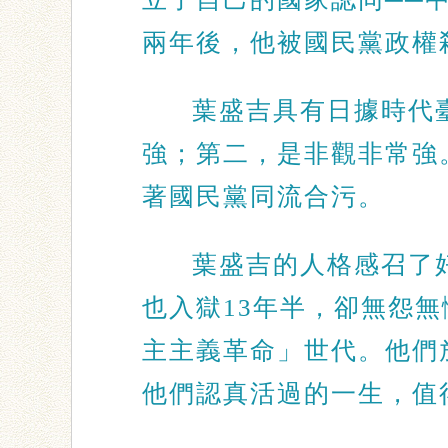
兩年後，他被國民黨政權
葉盛吉具有日據時代
強；第二，是非觀非常強
著國民黨同流合污。
葉盛吉的人格感召了
也入獄13年半，卻無怨無
主主義革命」世代。他們
他們認真活過的一生，值