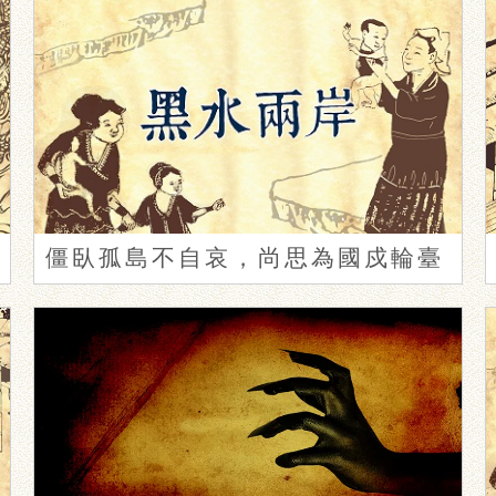
僵臥孤島不自哀，尚思為國戍輪臺