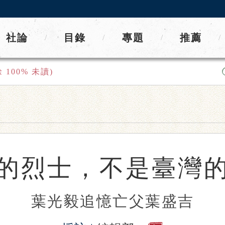
社論
目錄
專題
推薦
/
/
/
/
餘
100
% 未讀)
的烈士，不是臺灣
葉光毅追憶亡父葉盛吉