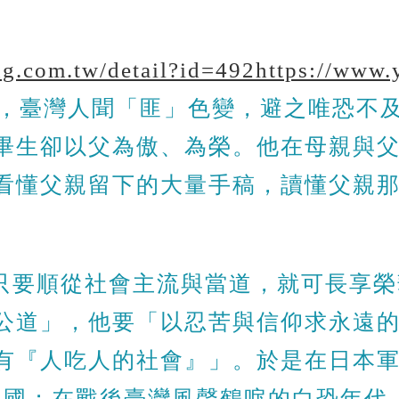
g.com.tw/detail?id=492
https://www.
，臺灣人聞「匪」色變，避之唯恐不
畢生卻以父為傲、為榮。他在母親與
看懂父親留下的大量手稿，讀懂父親那
只要順從社會主流與當道，就可長享榮
公道」，他要「以忍苦與信仰求永遠
有『人吃人的社會』」。於是在日本
中國；在戰後臺灣風聲鶴唳的白恐年代