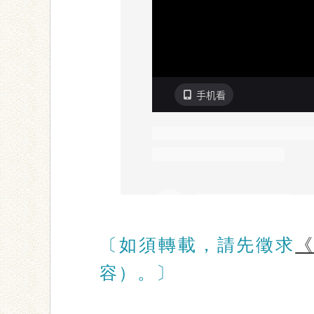
〔如須轉載，請先徵求
容）。〕