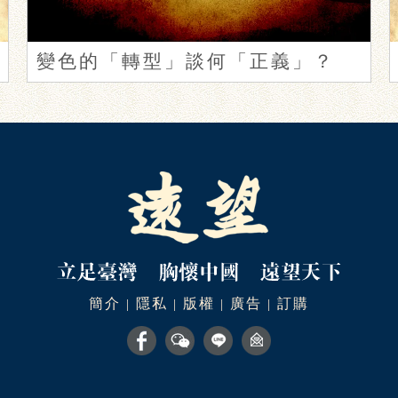
變色的「轉型」談何「正義」？
簡介
隱私
版權
廣告
訂購
|
|
|
|