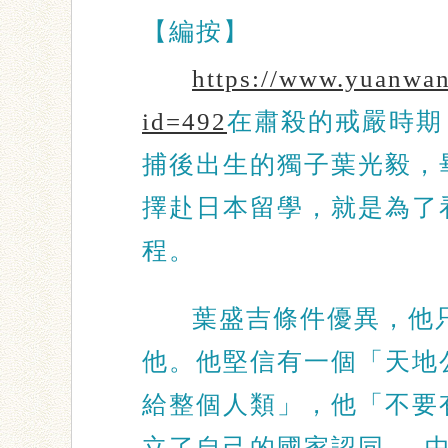
【編按】
https://www.yuanwan
id=492
在肅殺的戒嚴時期
捕後出生的獨子葉光毅，
擇赴日本留學，就是為了
程。
葉盛吉條件優異，他
他。他堅信有一個「天地
給整個人類」，他「不要
立了自己的國家認同──