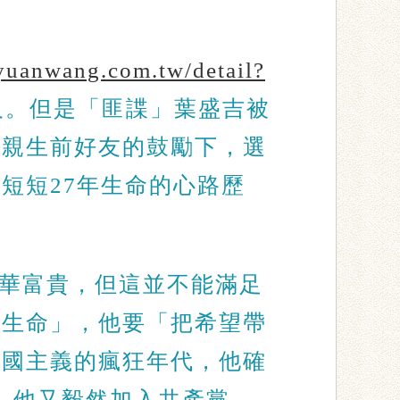
yuanwang.com.tw/detail?
及。但是「匪諜」葉盛吉被
父親生前好友的鼓勵下，選
短短27年生命的心路歷
華富貴，但這並不能滿足
的生命」，他要「把希望帶
軍國主義的瘋狂年代，他確
，他又毅然加入共產黨。