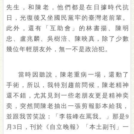
先生，和陳老，他們都是在日據時代抗
日，光復後又坐國民黨牢的臺灣老前輩。
此外，還有「互助會」的林書揚、陳明
忠、盧兆麟、吳樹涪、陳映真，除了少數
幾位年輕朋友外，無一不是政治犯。
當時因聽說，陳老重病一場，還動了
手術，所以，我特別趨前問候，陳老精神
還不錯，尤其見到一些老朋友更是精神奕
奕，突然間陳老抽出一張剪報影本給我，
並跟我苦笑說：「李筱峰在罵我。」那是9
月3日，刊於《自立晚報》「本土副刊」一