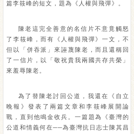
篇李筱峰的短文，題為《人權與飛彈》。
陳老這完全善意的名信片不意竟觸怒
了李筱峰，而有《人權與飛彈》一文，不
但以「併吞派」來誣蔑陳老，而且還稱回
了一信片，以「敬祝貴我兩國共存共榮」
來羞辱陳老。
為了替陳老討回公道，我還在《自立
晚報》發表了兩篇文章和李筱峰展開論
戰，直到他鳴金收兵。一篇題為《臺灣的
公道和情義何在──為臺灣抗日志士陳其昌