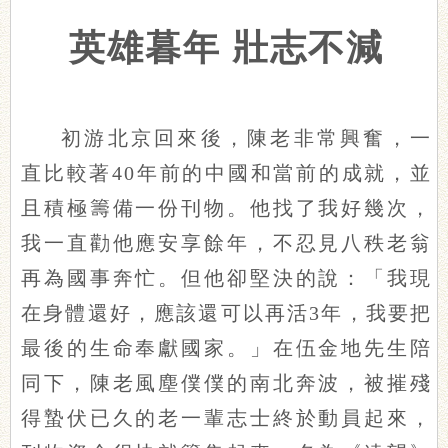
英雄暮年 壯志不減
初游北京回來後，陳老非常興奮，一
直比較著40年前的中國和當前的成就，並
且積極籌備一份刊物。他找了我好幾次，
我一直勸他應安享餘年，不忍見八秩老翁
再為國事奔忙。但他卻堅決的說：「我現
在身體還好，應該還可以再活3年，我要把
最後的生命奉獻國家。」在伍金地先生陪
同下，陳老風塵僕僕的南北奔波，被摧殘
得蟄伏已久的老一輩志士終於動員起來，