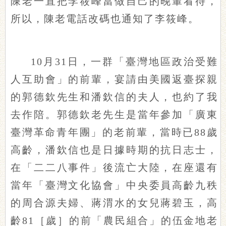
陳老一直把李筱峰當做自己的晚輩看待，
所以，陳老電話改碼也通知了李筱峰。
10月31日，一群「臺灣地區政治受難
人互助會」的前輩，宴請由美國返臺探親
的郭德欽先生和潘欽信的夫人，也約了我
去作陪。郭德欽老先生是當年參加「廣東
臺灣革命青年團」的老前輩，當時已88歲
高齡，潘欽信也是日據時期的抗日志士，
在「二二八事件」後流亡大陸，在座還有
當年「臺灣文化協會」中央委員高齡九秩
的周合源夫婦、蔣渭水的女兒蔣碧玉，高
齡81［歲］的前「農民組合」的伍金地老