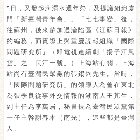
5日，又發起蔣渭水週年祭，及提議組織廈
門「新臺灣青年會」。「七七事變」後，
往蘇州，後來參加過淪陷區《江蘇日報》
的編務，而實際上與重慶諜報組織「國際
問題研究所」（即電視連續劇「揚子江風
雲」之「長江一號」）上海站有關，上海
站尚有臺灣民眾黨的張錫鈞先生。當時，
「國際問題研究所」的領導人為曾在東北
為張學良從事外交情報的湖南人王芃生，
副主任為李萬居，秘書長為臺灣民眾黨第
一任主幹謝春木（南光），這些都是臺灣
人。