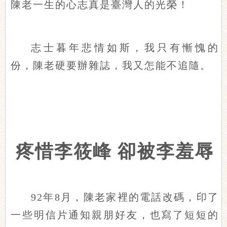
陳老一生的心志真是臺灣人的光榮！
志士暮年悲情如斯，我只有慚愧的
份，陳老硬要辦雜誌，我又怎能不追隨。
疼惜李筱峰 卻被李羞辱
92年8月，陳老家裡的電話改碼，印了
一些明信片通知親朋好友，也寫了短短的