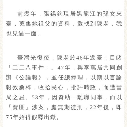
前幾年，張錫鈞現居黑龍江的孫女來
臺，蒐集她祖父的資料，還找到陳老，我
也見過一面。
臺灣光復後，陳老於46年返臺；目睹
「二二八事件」。47年，與李萬居共同創
辦《公論報》，並任總經理，以期以言論
報效桑梓，收拾民心，批評時政，而遭當
局之忌。53年，因資助一離職同事，而以
「資匪」涉案，處無期徒刑，22年後，即
75年始得假釋出獄。