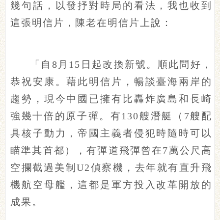
幾句話，以發抒對時局的看法，我也收到
這張明信片，陳老在明信片上說：
「自8月15日起改換新號。順此問好，
恭祝安康。藉此明信片，暢談臺海兩岸的
趨勢，現今中國已擁有比轟炸廣島和長崎
強幾十倍的原子彈。有130艘潛艇（7艘配
具核子動力，帝國主義者侵犯時隨時可以
瞄準其首都），有彈道飛彈曾在7萬公尺高
空攔截過美制U2偵察機，去年就有直升飛
機航空母艦，這都是軍方投入改革開放的
成果。