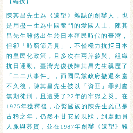
【編按】
陳其昌先生為《遠望》雜誌的創辦人，也
是用盡一生為中國奮鬥的愛國人士。陳其
昌先生雖然出生於日本殖民時代的臺灣，
但卻「時窮節乃見」，不僅極力抗拒日本
的皇民化政策，且多次在兩岸參與、組織
抗日運動。臺灣光復後陳其昌先生親歷了
「二二八事件」，而國民黨政府撤退來臺
不久後，陳其昌先生被以「資匪」罪判處
無期徒刑，且遭受了22年的牢獄之災。在
1975年獲釋後，心繫國族的陳先生雖已是
古稀之年，仍然不甘安於現狀，到處動員
人脈與募資，並在1987年創辦《遠望》雜