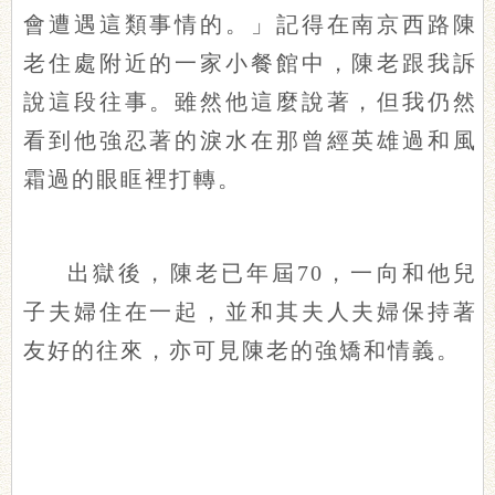
會遭遇這類事情的。」記得在南京西路陳
老住處附近的一家小餐館中，陳老跟我訴
說這段往事。雖然他這麼說著，但我仍然
看到他強忍著的淚水在那曾經英雄過和風
霜過的眼眶裡打轉。
出獄後，陳老已年屆70，一向和他兒
子夫婦住在一起，並和其夫人夫婦保持著
友好的往來，亦可見陳老的強矯和情義。