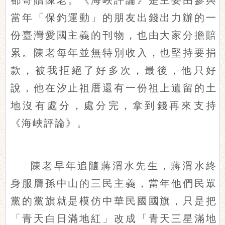
都寄贈陳老。《海峽評論》是主要由參與
當年「保釣運動」的朋友出錢出力辦的一
份臺灣愛國主義的刊物，也由大家分擔賠
累。陳老每年並無特別收入，也堅持要捐
款，被我拒絕了好多次，最後，他只好
說，他在汐止祖厝還有一份祖上遺留的土
地沒有處分，處分完，拿到錢再來支持
《海峽評論》。
陳老早年追隨蔣渭水先生，蔣渭水終
身服膺孫中山的三民主義，當年他們民眾
黨的黨旗就是模仿中華民國國旗，只是把
「青天白日滿地紅」改成「青天三星滿地