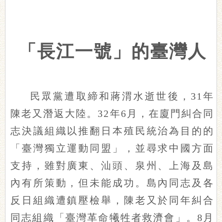
「長江一號」的臺灣人
民眾黨遭取締和蔣渭水逝世後，31年
陳老又潛返大陸。32年6月，在廈門糾合同
志決議組織以推翻日本殖民統治為目的的
「臺灣獨立運動同盟」，並尋求中國方面
支持，雖對廣東、汕頭、泉州、上海及島
內有所策動，但未能成功。島內同志及各
反日組織遭鎮壓檢舉，陳老又於同年糾合
同志組織「臺灣革命犧牲者救濟會」。8月