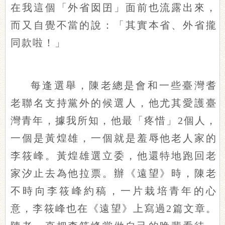
在我這個「外省囡囝」面前也流露出來，
而又自覺不當的說：「其實本省、外省攏
同款啦！」
每逢選舉，陳老總是會和一些臺灣耆
老聯名支持黨外的候選人，他尤其愛護臺
灣青年，據我所知，他最「疼惜」2個人，
一個是黃煌雄，一個就是羞辱他老人家的
李筱峰。黃煌雄選立委，他還特地跑回老
家汐止去為他拉票。辦《遠望》時，陳老
不時向李筱峰約稿，一片栽培青年的心
意，李筱峰也在《遠望》上寫過2篇文章。