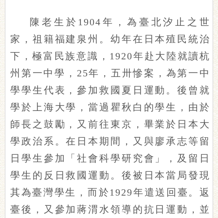
陳老生於1904年，為臺北汐止之世
家，祖籍福建泉州。幼年在日本殖民統治
下，極富民族意識，1920年赴大陸就讀杭
州第一中學，25年，五卅慘案，為第一中
學學生代表，參加救國夏日運動。後曾就
學於上海大學，當過瞿秋白的學生，由於
師長之鼓勵，又前往東京，畢業於日本大
學政治系。在日本期間，又與廖承志等留
日學生參加「社會科學研究會」，及留日
學生的反日救國運動。後被日本當局發現
其為臺灣學生，而於1929年遣送回臺。返
臺後，又參加蔣渭水領導的抗日運動，並