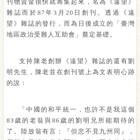
刊物資金很快就籌集起來，名為《遠望》
雜誌而於87年3月20日創刊。透過《遠
望》雜誌的發行，而為日後成立的「臺灣
地區政治受難人互助會」奠定基礎。
支持陳老創辦《遠望》雜誌的還有劉
明先生，陳老並在創刊號上為文表明心跡
的說：
「中國的和平統一，也許不是我這個
83歲的老翁與86歲的劉明兄所能期待的
了。陸放翁有言：『但悲不見九州同』，