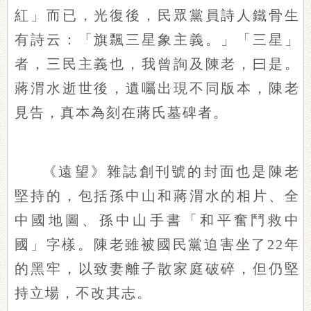
紅」而已，光復後，民眾黨員詩人鐵骨生
有詩云：「旗飄三星象主義。」「三星」
者，三民主義也，我曾詢及陳老，曰是。
蔣渭水逝世後，遺囑出現不同版本，陳老
見告，真本為刻在蔣氏墓碑者。
《遠望》雜誌創刊號的封面也是陳老
堅持的，包括孫中山和蔣渭水的相片、全
中國地圖、孫中山手書「和平奮鬥救中
國」字樣。陳老雖被國民黨迫害坐了22年
的黑牢，以致妻離子散家庭破碎，但仍堅
持立場，不改其志。