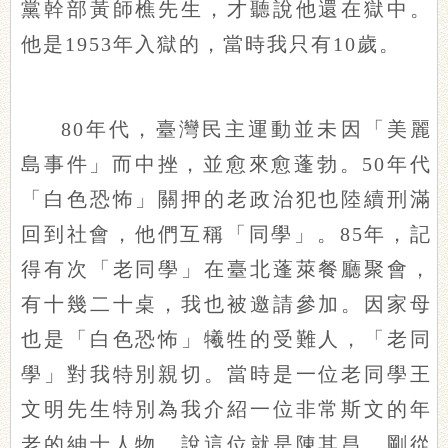
黨幹部黃師樵先生，才聽說他還在獄中。
他是1953年入獄的，當時我只有10歲。
80年代，臺灣民主運動並未因「美麗
島事件」而中挫，並愈來愈蓬勃。50年代
「白色恐怖」關押的老政治犯也陸續刑滿
回到社會，他們互稱「同學」。85年，記
得有次「老同學」在臺北蓬萊餐廳聚會，
有十幾二十桌，我也被邀請參加。因家母
也是「白色恐怖」犧牲的受難人，「老同
學」對我特別親切。當時是一位老同學王
文明先生特別為我介紹一位非常斯文的年
老的紳士人物，說這位就是陳其昌，剛從