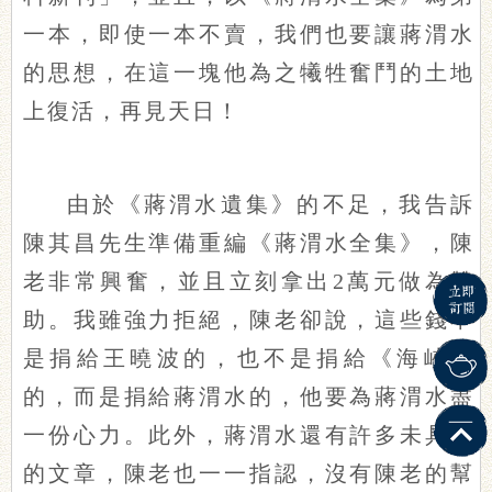
一本，即使一本不賣，我們也要讓蔣渭水
的思想，在這一塊他為之犧牲奮鬥的土地
上復活，再見天日！
由於《蔣渭水遺集》的不足，我告訴
陳其昌先生準備重編《蔣渭水全集》，陳
老非常興奮，並且立刻拿出2萬元做為贊
助。我雖強力拒絕，陳老卻說，這些錢不
是捐給王曉波的，也不是捐給《海峽》
的，而是捐給蔣渭水的，他要為蔣渭水盡
一份心力。此外，蔣渭水還有許多未具名
的文章，陳老也一一指認，沒有陳老的幫