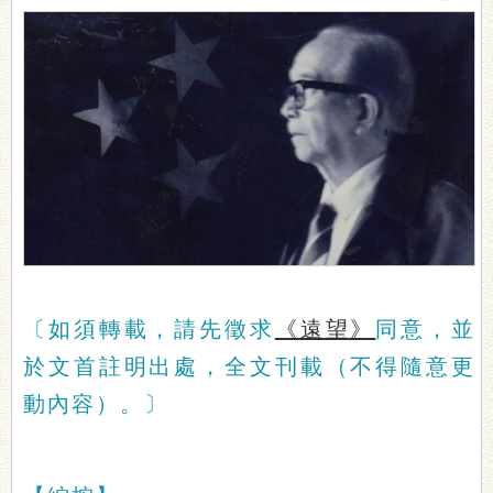
〔如須轉載，請先徵求
《遠望》
同意，並
於文首註明出處，全文刊載（不得隨意更
動內容）。〕