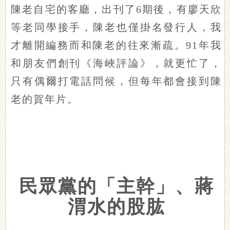
陳老自宅的客廳，出刊了6期後，有廖天欣
等老同學接手，陳老也僅掛名發行人，我
才離開編務而和陳老的往來漸疏。91年我
和朋友們創刊《海峽評論》，就更忙了，
只有偶爾打電話問候，但每年都會接到陳
老的賀年片。
民眾黨的「主幹」、蔣
渭水的股肱