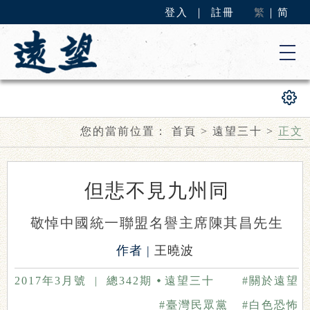
登入
｜
註冊
繁
｜
简
您的當前位置：
首頁
>
遠望三十
>
正文
但悲不見九州同
敬悼中國統一聯盟名譽主席陳其昌先生
作者 |
王曉波
2017年3月號
|
總342期
遠望三十
#關於遠望
#臺灣民眾黨
#白色恐怖