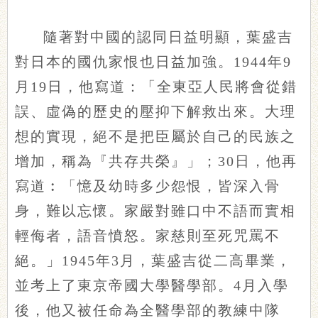
隨著對中國的認同日益明顯，葉盛吉
對日本的國仇家恨也日益加強。1944年9
月19日，他寫道：「全東亞人民將會從錯
誤、虛偽的歷史的壓抑下解救出來。大理
想的實現，絕不是把臣屬於自己的民族之
增加，稱為『共存共榮』」；30日，他再
寫道︰「憶及幼時多少怨恨，皆深入骨
身，難以忘懷。家嚴對雖口中不語而實相
輕侮者，語音憤怒。家慈則至死咒罵不
絕。」1945年3月，葉盛吉從二高畢業，
並考上了東京帝國大學醫學部。4月入學
後，他又被任命為全醫學部的教練中隊