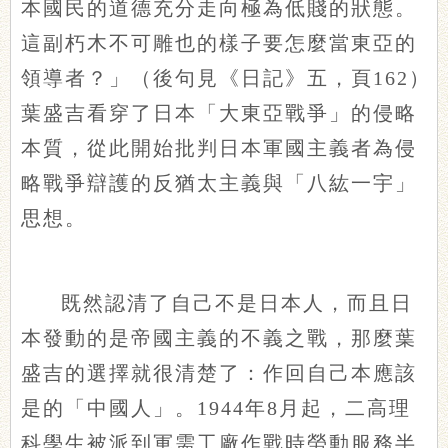
本國民的道德充分走向極為低賤的狀態。
這副朽木不可雕也的樣子要怎麼當東亞的
領導者？」（後句見《日記》五，頁162）
葉盛吉看穿了日本「大東亞戰爭」的侵略
本質，從此開始批判日本軍國主義者為侵
略戰爭辯護的反猶太主義與「八紘一宇」
思想。
既然認清了自己不是日本人，而且日
本發動的是帝國主義的不義之戰，那麼葉
盛吉的選擇就很清楚了：作回自己本應該
是的「中國人」。1944年8月起，二高理
科學生被派到軍需工廠作戰時勞動服務半