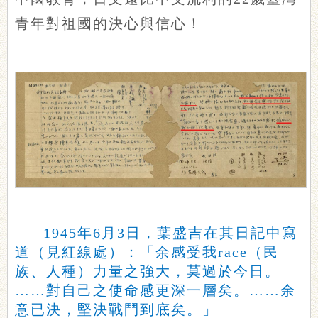
青年對祖國的決心與信心！
1945年6月3日，葉盛吉在其日記中寫
道（見紅線處）：「余感受我race（民
族、人種）力量之強大，莫過於今日。
……對自己之使命感更深一層矣。……余
意已決，堅決戰鬥到底矣。」