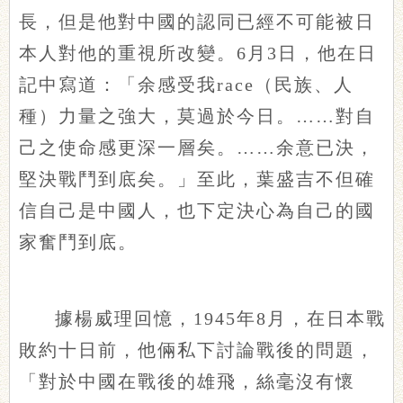
長，但是他對中國的認同已經不可能被日
本人對他的重視所改變。6月3日，他在日
記中寫道：「余感受我race（民族、人
種）力量之強大，莫過於今日。……對自
己之使命感更深一層矣。……余意已決，
堅決戰鬥到底矣。」至此，葉盛吉不但確
信自己是中國人，也下定決心為自己的國
家奮鬥到底。
據楊威理回憶，1945年8月，在日本戰
敗約十日前，他倆私下討論戰後的問題，
「對於中國在戰後的雄飛，絲毫沒有懷