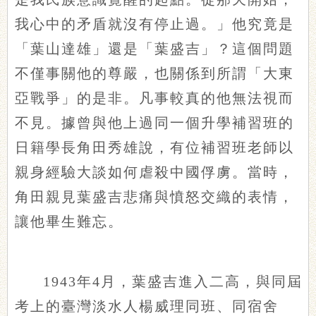
我心中的矛盾就沒有停止過。」他究竟是
「葉山達雄」還是「葉盛吉」？這個問題
不僅事關他的尊嚴，也關係到所謂「大東
亞戰爭」的是非。凡事較真的他無法視而
不見。據曾與他上過同一個升學補習班的
日籍學長角田秀雄說，有位補習班老師以
親身經驗大談如何虐殺中國俘虜。當時，
角田親見葉盛吉悲痛與憤怒交織的表情，
讓他畢生難忘。
1943年4月，葉盛吉進入二高，與同屆
考上的臺灣淡水人楊威理同班、同宿舍