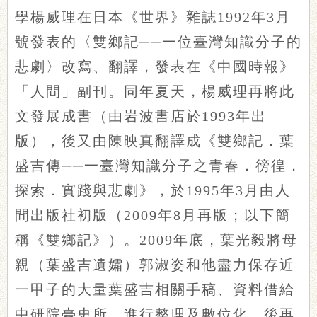
學楊威理在日本《世界》雜誌1992年3月
號發表的〈雙鄉記──一位臺灣知識分子的
悲劇〉改寫、翻譯，發表在《中國時報》
「人間」副刊。同年夏天，楊威理再將此
文發展成書（由岩波書店於1993年出
版），後又由陳映真翻譯成《雙鄉記．葉
盛吉傳──一臺灣知識分子之青春．徬徨．
探索．實踐與悲劇》，於1995年3月由人
間出版社初版（2009年8月再版；以下簡
稱《雙鄉記》）。2009年底，葉光毅將母
親（葉盛吉遺孀）郭淑姿和他盡力保存近
一甲子的大量葉盛吉相關手稿、資料借給
中研院臺史所，進行整理及數位化，後再