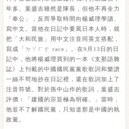
年多。葉盛吉雖然是隊長，但他不再全力
「奉公」，反而爭取時間向楊威理學讀、
寫中文。當他在日記中要罵日本人時，就
把「大和民族」用中文注音同英文搭配，
寫成「ㄉㄚㄏㄜ race」。在9月13日的日
記中，他將楊威理買到的一本《支那語雜
誌》上刊載的中國國民黨黨歌歌詞和樂譜
一絲不茍地抄在日記裡，還在歌詞加上了
注音符號。對於孫中山作的歌詞，葉盛吉
評價︰「建國的宗旨極為明確。」當時，
他並不了解國民黨，只知道那是中國的執
政黨。