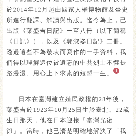
於2014年12月起由國家人權博物館及臺史
所進行翻譯、解讀與出版。迄今為止，已
出版《葉盛吉日記》一至八冊（以下簡稱
《日記》），以及《郭淑姿日記》二冊。
透過這些不為發表而寫作的一手資料，我
們得以理解這位被遺忘的中共烈士不懼長
1
路漫漫、用心上下求索的短暫一生。
日本在臺灣建立殖民政權的28年後，
葉盛吉於1923年10月25日生於臺北。22歲
生日那天，他在日本迎接「臺灣光復
節」。當時，他已清楚明確地解決了「我