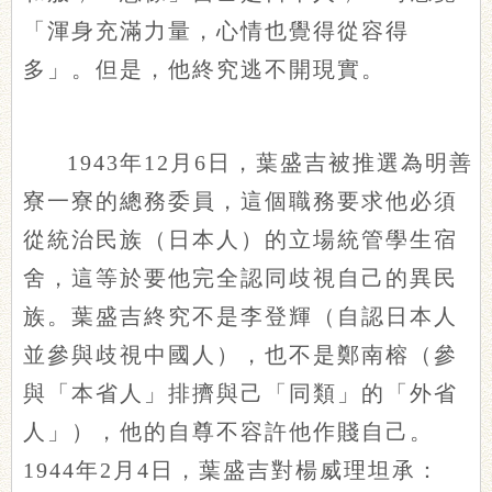
「渾身充滿力量，心情也覺得從容得
多」。但是，他終究逃不開現實。
1943年12月6日，葉盛吉被推選為明善
寮一寮的總務委員，這個職務要求他必須
從統治民族（日本人）的立場統管學生宿
舍，這等於要他完全認同歧視自己的異民
族。葉盛吉終究不是李登輝（自認日本人
並參與歧視中國人），也不是鄭南榕（參
與「本省人」排擠與己「同類」的「外省
人」），他的自尊不容許他作賤自己。
1944年2月4日，葉盛吉對楊威理坦承：