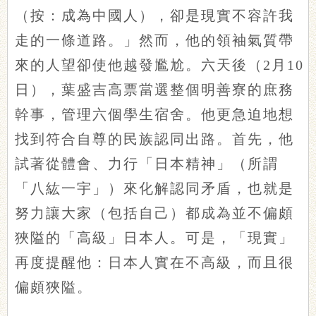
（按：成為中國人），卻是現實不容許我
走的一條道路。」然而，他的領袖氣質帶
來的人望卻使他越發尷尬。六天後（2月10
日），葉盛吉高票當選整個明善寮的庶務
幹事，管理六個學生宿舍。他更急迫地想
找到符合自尊的民族認同出路。首先，他
試著從體會、力行「日本精神」（所謂
「八紘一宇」）來化解認同矛盾，也就是
努力讓大家（包括自己）都成為並不偏頗
狹隘的「高級」日本人。可是，「現實」
再度提醒他：日本人實在不高級，而且很
偏頗狹隘。