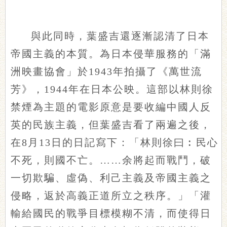
與此同時，葉盛吉還逐漸認清了日本
帝國主義的本質。為日本侵華服務的「滿
洲映畫協會」於1943年拍攝了《萬世流
芳》，1944年在日本公映。這部以林則徐
禁煙為主題的電影原意是要收編中國人反
英的民族主義，但葉盛吉看了兩遍之後，
在8月13日的日記寫下：「林則徐曰︰民心
不死，則國不亡。……余將起而戰鬥，破
一切欺騙、虛偽、利己主義及帝國主義之
侵略，返於高義正道所立之秩序。」「灌
輸給國民的戰爭目標模糊不清，而使得日