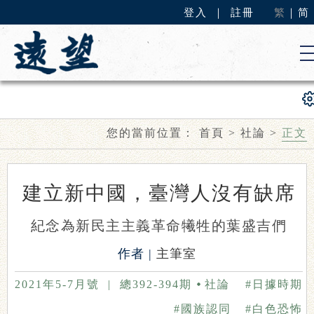
登入
｜
註冊
繁
｜
简
您的當前位置：
首頁
>
社論
>
正文
建立新中國，臺灣人沒有缺席
紀念為新民主主義革命犧牲的葉盛吉們
作者 |
主筆室
2021年5-7月號
|
總392-394期
社論
#日據時期
#國族認同
#白色恐怖