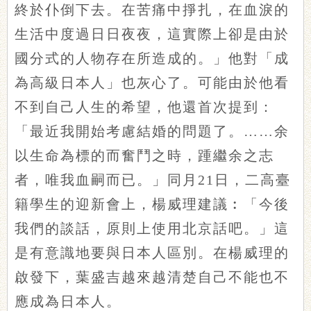
終於仆倒下去。在苦痛中掙扎，在血淚的
生活中度過日日夜夜，這實際上卻是由於
國分式的人物存在所造成的。」他對「成
為高級日本人」也灰心了。可能由於他看
不到自己人生的希望，他還首次提到：
「最近我開始考慮結婚的問題了。……余
以生命為標的而奮鬥之時，踵繼余之志
者，唯我血嗣而已。」同月21日，二高臺
籍學生的迎新會上，楊威理建議︰「今後
我們的談話，原則上使用北京話吧。」這
是有意識地要與日本人區別。在楊威理的
啟發下，葉盛吉越來越清楚自己不能也不
應成為日本人。