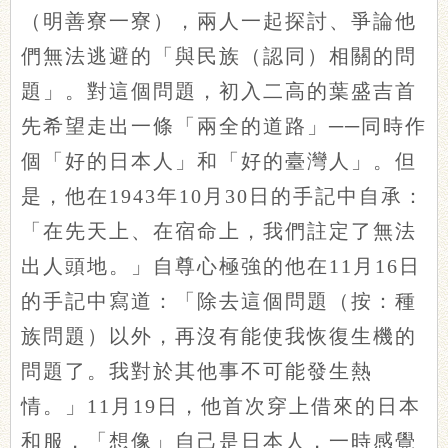
（明善寮一寮），兩人一起探討、爭論他
們無法逃避的「與民族（認同）相關的問
題」。對這個問題，初入二高的葉盛吉首
先希望走出一條「兩全的道路」──同時作
個「好的日本人」和「好的臺灣人」。但
是，他在1943年10月30日的手記中自承：
「在先天上、在宿命上，我們註定了無法
出人頭地。」自尊心極強的他在11月16日
的手記中寫道：「除去這個問題（按：種
族問題）以外，再沒有能使我恢復生機的
問題了。我對於其他事不可能發生熱
情。」11月19日，他首次穿上借來的日本
和服，「想像」自己是日本人，一時感覺