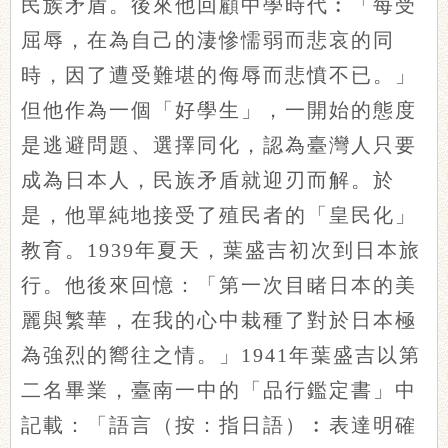
民族矛盾。後來他回顧中學時代︰「每受
屈辱，在為自己的淒慘懦弱而悲哀的同
時，因了遭受難堪的侮辱而悲憤不已。」
但他作為一個「好學生」，一開始的態度
是逃避問題、選擇同化，認為臺灣人只要
成為日本人，民族矛盾就迎刃而解。於
是，他單純地接受了殖民者的「皇民化」
教育。1939年夏天，葉盛吉初次到日本旅
行。他後來回憶：「第一次目睹日本的美
麗與繁華，在我的心中栽種了對於日本極
為強烈的嚮往之情。」1941年葉盛吉以第
二名畢業，臺南一中的「品行鑑定書」中
記載：「語言（按：指日語）︰表達明確