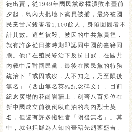
徒出賣，從1949年國民黨政權潰敗來臺前
夕起，島內大批地下黨員被捕，最終被國
民黨當局殺害者1,100餘人，身陷囹圄者不
計其數。這些被殺、被囚的中共黨員裡，
就有許多從日據時期即認同中國的臺籍同
胞。他們在殖民統治下反抗日寇，在國共
內戰中反對國民黨，最後在國民黨的特務
統治下「或囚或歿，人不知之，乃至隕後
無名」（西山無名英雄紀念碑文）。目前
紀念廣場的花崗岩牆上，刻著八百多位在
新中國成立前後倒臥血泊的島內烈士英
名，但還有許多犧牲者「隕後無名」。其
中，就包括鮮為人知的臺籍先烈葉盛吉。