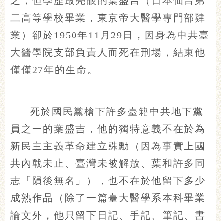
之；但學歷最亮眼的葉盛吉（日本仙台第
二高等學校畢業，東京帝大醫學專門部肄
業）卻於1950年11月29日，因身為中共臺
大醫學院支部負責人而死在刑場，結束他
僅僅27年的生命。
死於國民黨槍下許多臺籍中共地下黨
員之一的葉盛吉，他的獨特意義不在於為
新民主主義革命建立殊勳（因為事實上國
共內戰未止、臺灣未被解放、葉和許多同
志「隕後無名」），也不在於他留下多少
成熟作品（除了一篇臺大醫學系本科畢業
論文外，他只留下日記、手記、筆記、書