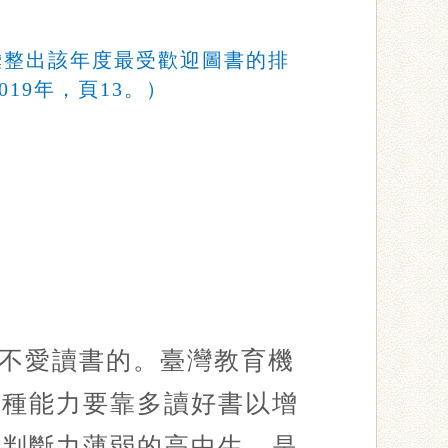
彙整出該年度最受歡迎圖書的排
19年，頁13。）
不愛讀書的。臺灣教育機
這種能力要靠多讀好書以增
上判斷力薄弱的高中生，是