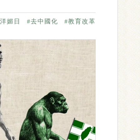
崇洋媚日
#去中國化
#教育改革