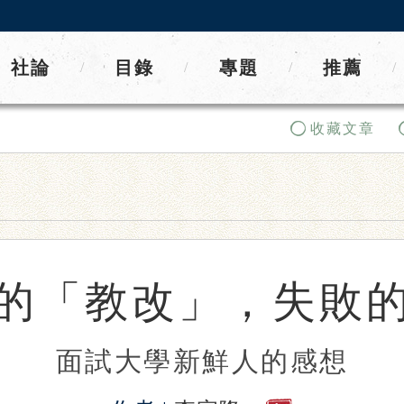
社論
目錄
專題
推薦
/
/
/
/
收藏文章
的「教改」，失敗
面試大學新鮮人的感想