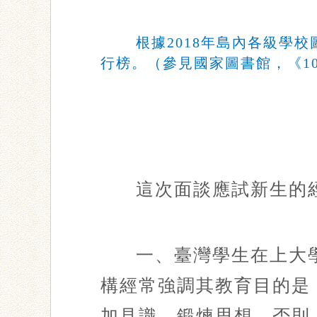
根據2018年島內各級學
行榜。（參見國家圖書館，《10
這次面談應試新生的
一、臺灣學生在上大
構經常強調其教育目的是
加見識、鍛煉思想。否則