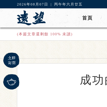
2026年08月07日
|
丙午年六月廿五
首頁
/
(本篇文章還剩餘
100
% 未讀)
成功