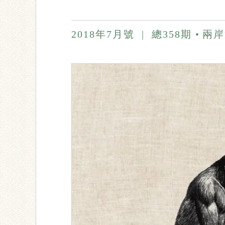
2018年7月號
|
總358期
兩岸