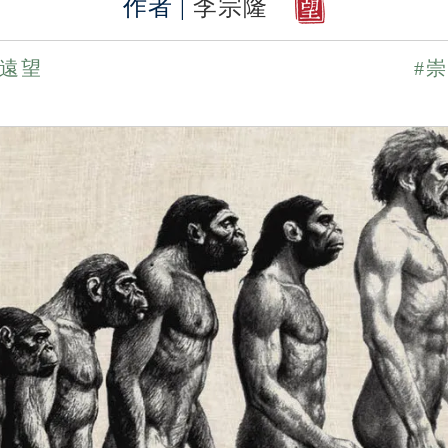
作者 |
李宗隆
遠望
#