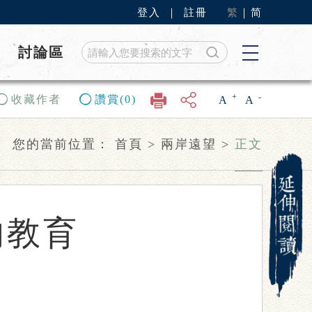
登入
｜
註冊
繁
｜
简
討論區
+
-
收藏作者
讚賞(0)
A
A
您的當前位置：
首頁
>
兩岸遠望
>
正文
的教育