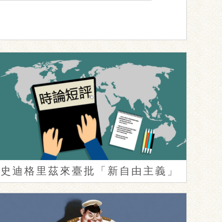
史迪格里茲來臺批「新自由主義」