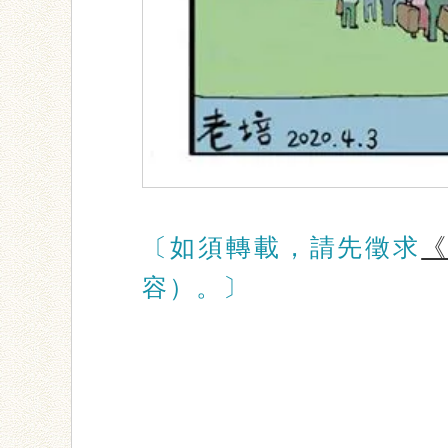
〔如須轉載，請先徵求
容）。〕