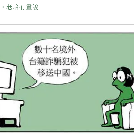
期
老培有畫說