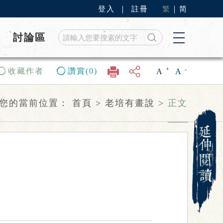
登入
｜
註冊
繁
｜
简
討論區
+
-
收藏作者
讚賞(0)
A
A
您的當前位置：
首頁
>
老培有畫說
>
正文