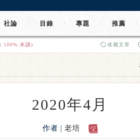
社論
目錄
專題
推薦
/
/
/
/
餘
100
% 未讀)
收藏文章
2020年4月
作者 |
老培