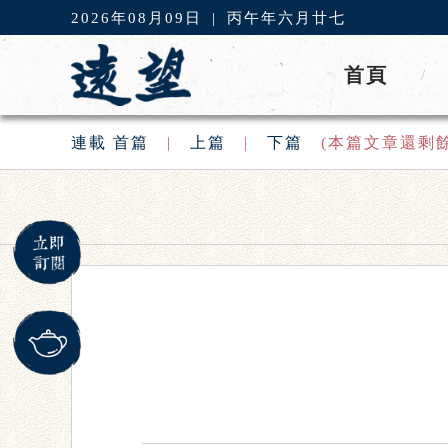
2026年08月09日
|
丙午年六月廿七
首頁
/
連載
首篇
|
上篇
|
下篇
(本篇文章還剩