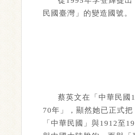
從1995年李登輝提
民國臺灣」的變造國號。
蔡英文在「中華民國
70年」，顯然她已正式把
「中華民國」與1912至