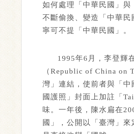
如何處理「中華民國」與
不斷偷換、變造「中華民
寧可不提「中華民國」。
1995年6月，李登
（Republic of Ch
灣」連結，使前者與「中
國護照」封面上加註「Taiwa
味。一年後，陳水扁在2
國」，公開以「臺灣」來