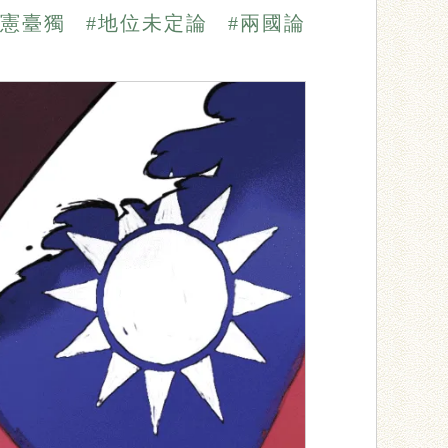
釋憲臺獨
#地位未定論
#兩國論