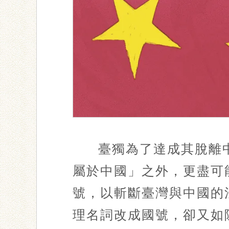
臺獨為了達成其脫離
屬於中國」之外，更盡可
號，以斬斷臺灣與中國的
理名詞改成國號，卻又如