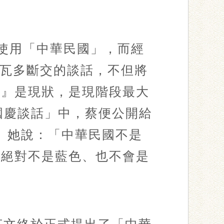
避使用「中華民國」，而經
爾瓦多斷交的談話，不但將
）』是現狀，是現階段最大
國慶談話」中，蔡便公開給
。她說：「中華民國不是
，絕對不是藍色、也不會是