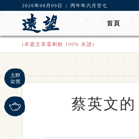
2026年08月09日
|
丙午年六月廿七
首頁
/
(本篇文章還剩餘
100
% 未讀)
蔡英文的