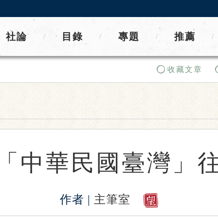
社論
目錄
專題
推薦
/
/
/
/
收藏文章
「中華民國臺灣」
作者 |
主筆室