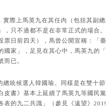
，實際上馬英九在其任內（包括其副總
，只不過都不是在非常正式的場合。如果
投票日前四天），馬曾公開宣稱：「
的國家」，足見在其心中，馬英九的
號而已。
的總統候選人韓國瑜。同樣是在雙十節
白皮書》基本上延續了馬英九等國民
各表的九二共識」（參見《遠望》201