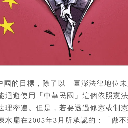
中國的目標，除了以「臺澎法律地位未
能迴避使用「中華民國」這個依照憲
法理牽連。但是，若要透過修憲或制
陳水扁在2005年3月所承認的：「做