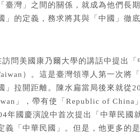
「臺灣」之間的關係，就成為他們長
國」的定義，務求將其與「中國」徹
輝在訪問美國康乃爾大學的講話中提出
ina on Taiwan）。這是臺灣領導人第
國」拉開距離。陳水扁當局後來就從20
n」，帶有使「Republic of Chin
004年國慶演說中首次提出「中華民國
定義「中華民國」。但是，他更多的