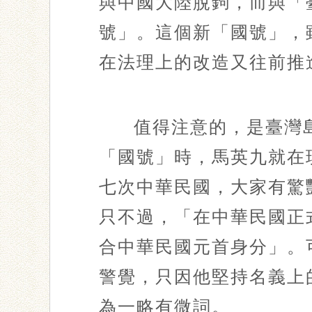
與中國大陸脫鉤，而與「
號」。這個新「國號」，
在法理上的改造又往前推
值得注意的，是臺灣
「國號」時，馬英九就在
七次中華民國，大家有驚
只不過，「在中華民國正
合中華民國元首身分」。
警覺，只因他堅持名義上
為一略有微詞。