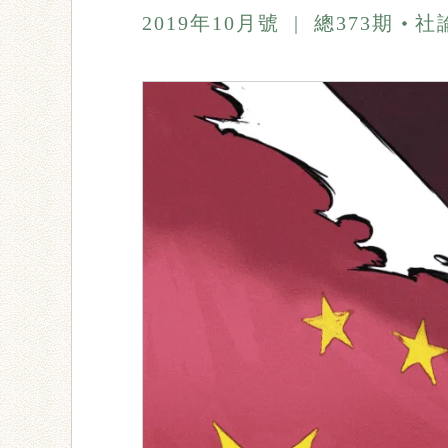
2019年10月號
|
總373期
社