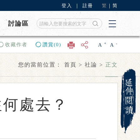
登入
｜
註冊
繁
｜
简
討論區
+
-
收藏作者
讚賞(0)
A
A
您的當前位置：
首頁
>
社論
>
正文
往何處去？