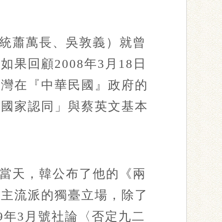
統蕭萬長、吳敦義）就曾
回顧2008年3月18日
臺灣在『中華民國』政府的
「國家認同」與蔡英文基本
當天，韓公布了他的《兩
黨主流派的獨臺立場，除了
9年3月號社論〈否定九二