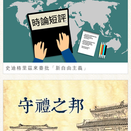
史迪格里茲來臺批「新自由主義」