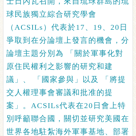
士日內瓦召開，來自琉球群島的琉
球民族獨立綜合研究學會
（ACSILs）代表於17、19、20日
爭取到在分論壇上發言的機會，分
論壇主題分別為 「關於軍事化對
原住民權利之影響的研究和建
議」、 「國家參與」以及 「將提
交人權理事會審議和批准的提
案」。ACSILs代表在20日會上特
別呼籲聯合國，關切並研究美國在
世界各地駐紮海外軍事基地、部署