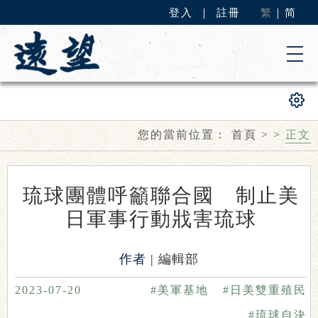
登入
｜
註冊
繁
｜
简
您的當前位置：
首頁
>
>
正文
琉球團體呼籲聯合國 制止美
日軍事行動戕害琉球
作者 |
編輯部
2023-07-20
#美軍基地
#日美雙重殖民
#琉球自決