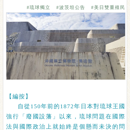
#琉球獨立
#波茨坦公告
#美日雙重殖民
【編按】
自從150年前的1872年日本對琉球王國
強行「廢國設藩」以來，琉球問題在國際
法與國際政治上就始終是個懸而未決的問