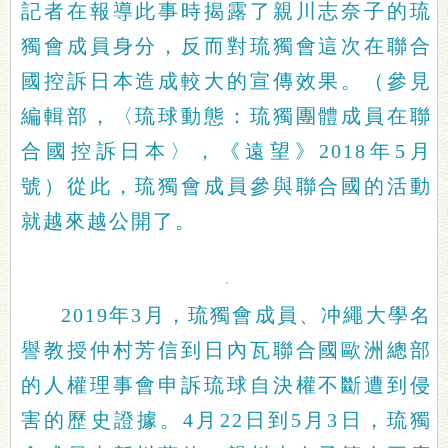
記者在報導此事時揭露了親川志奈子的琉
獨會成員身分，反而對琉獨會這次在聯合
國控訴日本造成較大的宣傳效果。（參見
編輯部，〈琉球動態：琉獨團體成員在聯
合國控訴日本〉，《遠望》2018年5月
號）從此，琉獨會成員參與聯合國的活動
就越來越公開了。
2019年3月，琉獨會成員、冲繩大學名
譽教授仲村芳信到日內瓦聯合國歐洲總部
的人權理事會申訴琉球自決權不斷遭到侵
害的歷史證據。4月22日到5月3日，琉獨