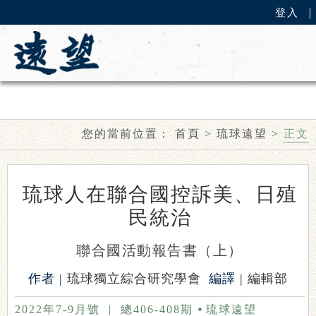
登入
您的當前位置：
首頁
>
琉球遠望
>
正文
琉球人在聯合國控訴美、日殖
民統治
聯合國活動報告書（上）
作者 |
琉球獨立綜合研究學會
編譯 |
編輯部
2022年7-9月號
|
總406-408期
琉球遠望