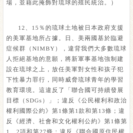
場，並藉此掩飾對琉球的殖民統治。）
12、15％的琉球土地被日本政府支援
的美軍基地所占據。日、美兩國基於臨避
症候群（NIMBY），違背我們大多數琉球
人拒絕基地的意願，將新軍事基地強制建
設在琉球之上，放任美軍對女性和孩子犯
下性暴力罪行，同時威脅琉球青年的學習
教育環境。這違反了「聯合國可持續發展
目標（SDGs）」；違反《公民權利和政治
權利國際公約》第1條第1款和第13條；違
反《經濟、社會和文化權利公約》第1條第
1、2項和第27條；違反《聯合國原住民權