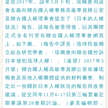
是在2017年。該年3月下旬，琉獨會用該
會名義向聯合國人權事務高級專員辦公室
及聯合國人權理事會提交了《日本的人權
狀况》報告。該報告被受理後，以其團體
正式全名刊登在聯合國人權理事會網頁
上，如下圖。（報告中譯見：琉球民族獨
立綜合研究學會，〈琉獨會向聯合國控訴
日本侵犯琉球人權〉，《遠望》2017年5
月號）聯合國人權高級專員辦公室依據琉
獨會及其他人權團體提供的材料彙整、制
定出一份關於日本人權狀況的報告與改善
建議，提交同年11月6-17日第三輪普遍定
期審議第28會期討論。（參見編輯部，