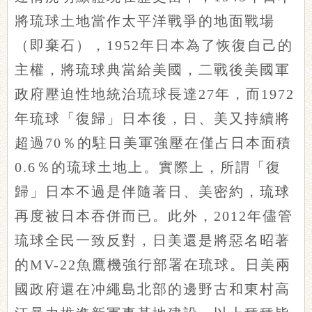
將琉球土地當作太平洋戰爭的地面戰場
（即棄石），1952年日本為了恢復自己的
主權，將琉球典當給美國，二戰後美國軍
政府壓迫性地統治琉球長達27年，而1972
年琉球「復歸」日本後，日、美又持續將
超過70％的駐日美軍強壓在僅占日本面積
0.6％的琉球土地上。實際上，所謂「復
歸」日本不過是伴隨著日、美密約，琉球
再度被日本吞併而已。此外，2012年儘管
琉球全民一致反對，日美還是將惡名昭著
的MV-22魚鷹機強行部署在琉球。日美兩
國政府還在冲繩島北部的邊野古和東村高