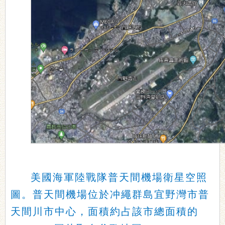
美國海軍陸戰隊普天間機場衛星空照
圖。普天間機場位於冲繩群島宜野灣市普
天間川市中心，面積約占該市總面積的