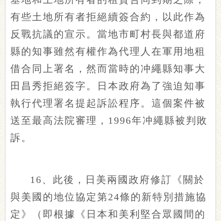
有些土地所有者拒絕續簽合約，以此作為
反戰抗議的宣示。當地市町村長與都道府
縣的知事雖然有權作為代理人在軍用地租
借合同上署名，然而當時的冲繩縣知事大
田昌秀拒絕簽字。日本政府為了強迫知事
執行代理署名提起訴訟程序。這個案件被
送至最高法院審理，1996年冲繩縣被判敗
訴。
16、此後，日美兩國政府修訂《關於
與美國的地位協定第24條的新特別措施協
定》（即根據《日本和美利堅合眾國間的