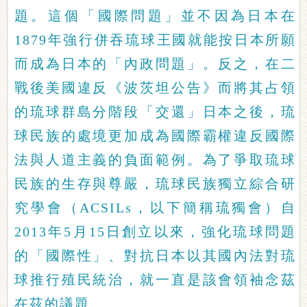
題。這個「國際問題」並不因為日本在
1879年強行併吞琉球王國就能按日本所願
而成為日本的「內政問題」。反之，在二
戰後美國違反《波茨坦公告》而將其占領
的琉球群島分階段「交還」日本之後，琉
球民族的處境更加成為國際霸權違反國際
法與人道主義的負面範例。為了爭取琉球
民族的生存與尊嚴，琉球民族獨立綜合研
究學會（ACSILs，以下簡稱琉獨會）自
2013年5月15日創立以來，強化琉球問題
的「國際性」、對抗日本以其國內法對琉
球推行殖民統治，就一直是該會領袖念茲
在茲的議題。