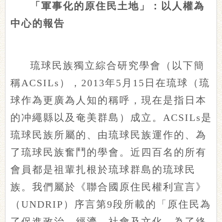
「軍事化的原住民土地」：以人權為
中心的報告
琉球民族獨立綜合研究學會（以下簡
稱ACSILs），2013年5月15日在琉球（琉
球作為更廣為人知的稱呼，現在是指日本
的冲繩縣以及奄美群島）成立。ACSILs是
琉球民族所屬的、由琉球民族運作的、為
了琉球民族奮鬥的學會。近四百名的所有
會員都是祖輩扎根於琉球群島的琉球民
族。我們屬於《聯合國原住民權利宣言》
（UNDRIP）序言第9段所載的「原住民為
了促進政治、經濟、社會及文化，為了終