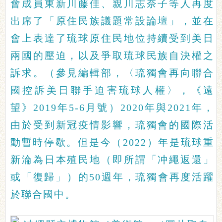
會成員東新川藤佳、親川志奈子等人再度
出席了「原住民族議題常設論壇」，並在
會上表達了琉球原住民地位持續受到美日
兩國的壓迫，以及爭取琉球民族自決權之
訴求。（參見編輯部，〈琉獨會再向聯合
國控訴美日聯手迫害琉球人權〉，《遠
望》2019年5-6月號）2020年與2021年，
由於受到新冠疫情影響，琉獨會的國際活
動暫時停歇。但是今（2022）年是琉球重
新淪為日本殖民地（即所謂「冲繩返還」
或「復歸」）的50週年，琉獨會再度活躍
於聯合國中。