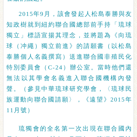
2015年9月，該會發起人松島泰勝與友
知政樹就到紐約聯合國總部前手持「琉球
獨立」標語宣揚其理念，並將題為《向琉
球（冲繩）獨立前進》的請願書（以松島
泰勝個人名義撰寫）送進聯合國非殖民化
特別委員會（C-24）辦公室。當時他們還
無法以其學會名義進入聯合國機構內發
聲。（參見中華琉球研究學會，〈琉球民
族運動向聯合國請願〉，《遠望》2015年
11月號）
琉獨會的全名第一次出現在聯合國內