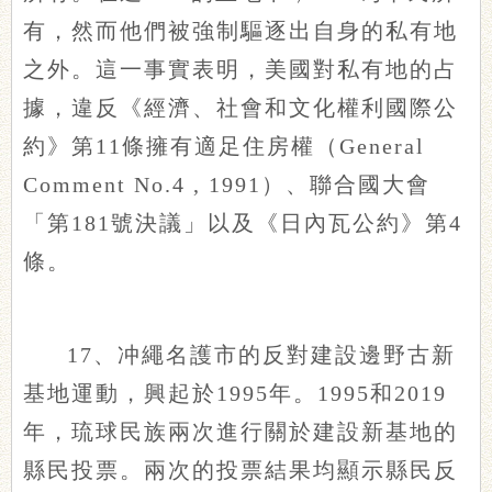
有，然而他們被強制驅逐出自身的私有地
之外。這一事實表明，美國對私有地的占
據，違反《經濟、社會和文化權利國際公
約》第11條擁有適足住房權（General
Comment No.4 , 1991）、聯合國大會
「第181號決議」以及《日內瓦公約》第4
條。
17、冲繩名護市的反對建設邊野古新
基地運動，興起於1995年。1995和2019
年，琉球民族兩次進行關於建設新基地的
縣民投票。兩次的投票結果均顯示縣民反