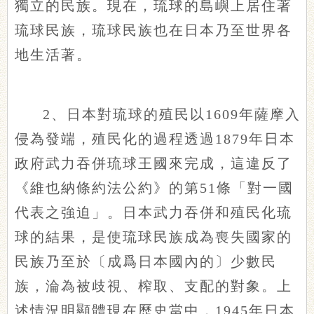
獨立的民族。現在，琉球的島嶼上居住著
琉球民族，琉球民族也在日本乃至世界各
地生活著。
2、日本對琉球的殖民以1609年薩摩入
侵為發端，殖民化的過程透過1879年日本
政府武力吞併琉球王國來完成，這違反了
《維也納條約法公約》的第51條「對一國
代表之強迫」。日本武力吞併和殖民化琉
球的結果，是使琉球民族成為喪失國家的
民族乃至於〔成爲日本國內的〕少數民
族，淪為被歧視、榨取、支配的對象。上
述情況明顯體現在歷史當中，1945年日本