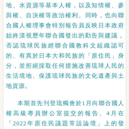
地、水資源等基本人權，以及知情權、參
與權、自決權等政治權利。同時，也向聯
合國人權理事會特別報告員反映日本政府
始終漠視歷年聯合國發出的勸告與建議，
否認琉球民族經聯合國教科文組織認可
的、有異於日本大和民族的「原住民」身
分，並拒絕採取任何措施改善琉球人民的
生活境地、保護琉球民族的文化遺產與土
地資源。
本期首先刊登琉獨會於1月向聯合國人
權高級專員辦公室提交的報告、4月在
「2022年原住民議題常設論壇」上的發