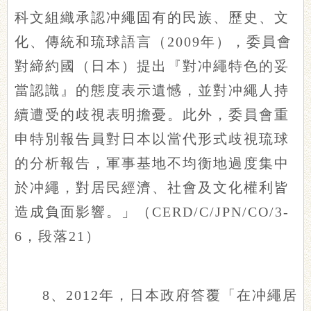
科文組織承認冲繩固有的民族、歷史、文
化、傳統和琉球語言（2009年），委員會
對締約國（日本）提出『對冲繩特色的妥
當認識』的態度表示遺憾，並對冲繩人持
續遭受的歧視表明擔憂。此外，委員會重
申特別報告員對日本以當代形式歧視琉球
的分析報告，軍事基地不均衡地過度集中
於冲繩，對居民經濟、社會及文化權利皆
造成負面影響。」（CERD/C/JPN/CO/3-
6，段落21）
8、2012年，日本政府答覆「在冲繩居