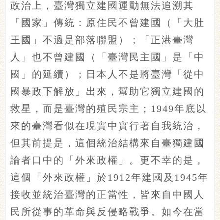
政治上，臺灣獨立建國運動無法追溯其
「國家」傳統：原住民不曾建國（「大肚
王國」不過是部落聯盟）；「正港臺灣
人」也不曾建國（「臺灣民主國」是「中
國」的延續）；日本人不是將臺灣「從中
國暴政下解放」出來，幫助它獨立建國的
救星，而是臺灣的殖民宗主；1949年底以
來的臺灣看似在現實中實行著自我統治，
但其前提是，這個統治結構來自臺獨建國
論者口中的「外來政權」。更不幸的是，
這個「外來政權」於1912年建國及1945年
接收並統治臺灣的正當性，皆來自中國人
民所從事的革命與反侵略戰爭。如今在當