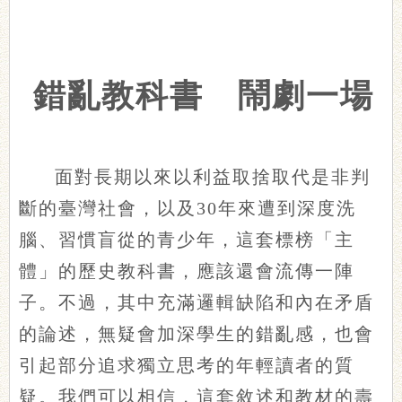
錯亂教科書 鬧劇一場
面對長期以來以利益取捨取代是非判
斷的臺灣社會，以及30年來遭到深度洗
腦、習慣盲從的青少年，這套標榜「主
體」的歷史教科書，應該還會流傳一陣
子。不過，其中充滿邏輯缺陷和內在矛盾
的論述，無疑會加深學生的錯亂感，也會
引起部分追求獨立思考的年輕讀者的質
疑。我們可以相信，這套敘述和教材的壽