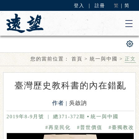
登入
｜
註冊
繁
｜
简
您的當前位置：
首頁
>
統一與中國
>
正文
臺灣歷史教科書的內在錯亂
作者 |
吳啟訥
2019年8-9月號
|
總371-372期
統一與中國
#再皇民化
#普世價值
#臺獨教改