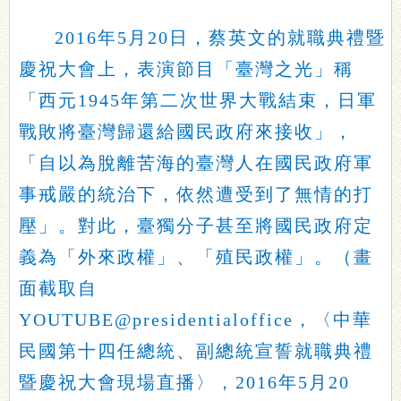
2016年5月20日，蔡英文的就職典禮暨
慶祝大會上，表演節目「臺灣之光」稱
「西元1945年第二次世界大戰結束，日軍
戰敗將臺灣歸還給國民政府來接收」，
「自以為脫離苦海的臺灣人在國民政府軍
事戒嚴的統治下，依然遭受到了無情的打
壓」。對此，臺獨分子甚至將國民政府定
義為「外來政權」、「殖民政權」。（畫
面截取自
YOUTUBE@presidentialoffice，〈中華
民國第十四任總統、副總統宣誓就職典禮
暨慶祝大會現場直播〉，2016年5月20