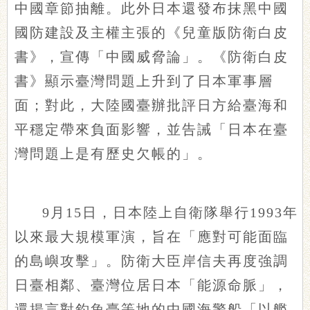
中國章節抽離。此外日本還發布抹黑中國
國防建設及主權主張的《兒童版防衛白皮
書》，宣傳「中國威脅論」。《防衛白皮
書》顯示臺灣問題上升到了日本軍事層
面；對此，大陸國臺辦批評日方給臺海和
平穩定帶來負面影響，並告誡「日本在臺
灣問題上是有歷史欠帳的」。
9月15日，日本陸上自衛隊舉行1993年
以來最大規模軍演，旨在「應對可能面臨
的島嶼攻擊」。防衛大臣岸信夫再度強調
日臺相鄰、臺灣位居日本「能源命脈」，
還揚言對釣魚臺等地的中國海警船「以艦