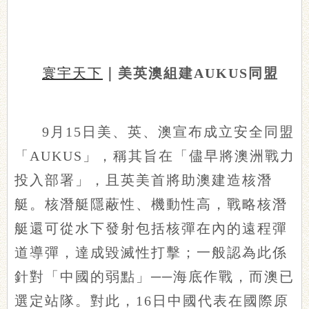
寰宇天下
｜美英澳組建AUKUS同盟
9月15日美、英、澳宣布成立安全同盟
「AUKUS」，稱其旨在「儘早將澳洲戰力
投入部署」，且英美首將助澳建造核潛
艇。核潛艇隱蔽性、機動性高，戰略核潛
艇還可從水下發射包括核彈在內的遠程彈
道導彈，達成毀滅性打擊；一般認為此係
針對「中國的弱點」──海底作戰，而澳已
選定站隊。對此，16日中國代表在國際原