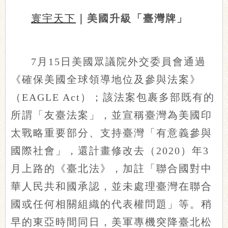
寰宇天下
｜美國升級「臺灣牌」
7月15日美國眾議院外交委員會通過
《確保美國全球領導地位及參與法案》
（EAGLE Act）；該法案包裹多部既有的
所謂「友臺法案」，並宣稱臺灣為美國印
太戰略重要部分、支持臺灣「有意義參與
國際社會」，還計畫修改去（2020）年3
月上路的《臺北法》，加註「聯合國對中
華人民共和國承認，並未處理臺灣在聯合
國或任何相關組織的代表權問題」等。稍
早的東亞時間同日，美軍專機突降臺北松