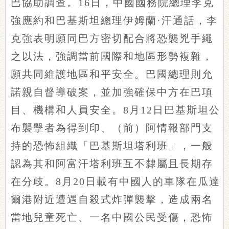
巴協助調查。16日，中國國務院總理李克
強應約和巴基斯坦總理伊姆蘭·汗通話，李
克強表明願同巴方密切配合將恐襲兇手繩
之以法，強調當前國際和地區形勢複雜，
願共同維護地區和平安全。巴國總理則允
諾親自督導破案，並加強確保中方在巴項
目、機構和人員安全。8月12日巴基斯坦公
布襲擊者為得到印、（前）阿情報部門支
持的恐怖組織「巴基斯坦塔利班」，一般
認為其和阿富汗塔利班互不隸屬且長期存
在分歧。8月20日載有中國人的車隊在瓜達
爾港附近遭遇自殺式炸彈襲擊，造成兩名
當地兒童死亡、一名中國公民受傷，恐怖