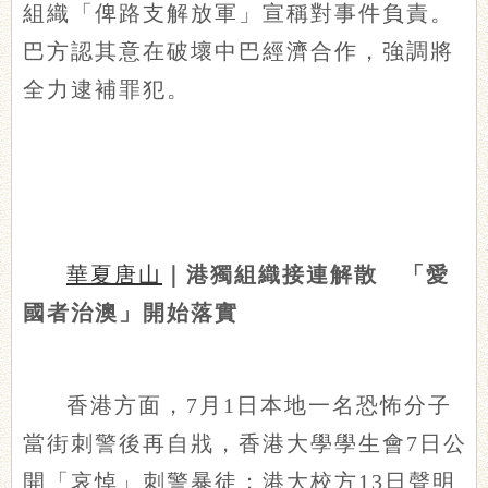
組織「俾路支解放軍」宣稱對事件負責。
巴方認其意在破壞中巴經濟合作，強調將
全力逮補罪犯。
華夏唐山
｜港獨組織接連解散 「愛
國者治澳」開始落實
香港方面，7月1日本地一名恐怖分子
當街刺警後再自戕，香港大學學生會7日公
開「哀悼」刺警暴徒；港大校方13日聲明