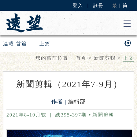
登入
｜
註冊
繁
｜
简
連載
首篇
|
上篇
您的當前位置：
首頁
>
新聞剪輯
>
正文
新聞剪輯（2021年7-9月）
作者 |
編輯部
2021年8-10月號
|
總395-397期
新聞剪輯