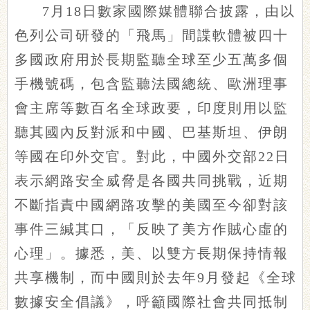
7月18日數家國際媒體聯合披露，由以
色列公司研發的「飛馬」間諜軟體被四十
多國政府用於長期監聽全球至少五萬多個
手機號碼，包含監聽法國總統、歐洲理事
會主席等數百名全球政要，印度則用以監
聽其國內反對派和中國、巴基斯坦、伊朗
等國在印外交官。對此，中國外交部22日
表示網路安全威脅是各國共同挑戰，近期
不斷指責中國網路攻擊的美國至今卻對該
事件三緘其口，「反映了美方作賊心虛的
心理」。據悉，美、以雙方長期保持情報
共享機制，而中國則於去年9月發起《全球
數據安全倡議》，呼籲國際社會共同抵制