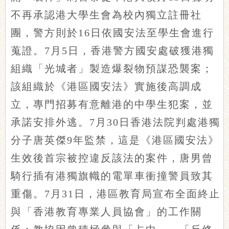
不再承認港大學生會為校內獨立註冊社
團，警方則於16日依國安法至學生會進行
蒐證。7月5日，香港警方國安處破獲港獨
組織「光城者」製造爆裂物預謀恐襲案；
該組織於《港區國安法》實施後高調成
立，專門招募有意離港的中學生犯案，並
承諾安排外逃。7月30日香港法院判處港獨
分子唐英傑9年監禁，這是《港區國安法》
生效後首宗被控違反該法的案件，唐男曾
騎行插有港獨旗幟的電單車衝撞警員致其
重傷。7月31日，港區教育局宣布全面終止
與「香港教育專業人員協會」的工作關