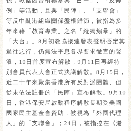
係；教協因曾積極參與「占中」、「反修
例」等活動，且與「民陣」、「支聯會」
等反中亂港組織關係盤根錯節，被指為多
年來藉「教育專業」之名「縱獨煽暴」的
「大台」。8月初教協接連發表聲明否定其
過往惡行，仍無法平息各界要求徹查的聲
浪，10日首度宣布解散，9月11日再經特
別會員代表大會正式決議解散。8月15日，
近二十年來聚集香港所有反對派團體、但
從未依法註冊的「民陣」宣布解散。9月10
日，香港保安局啟動程序解散長期受美國
國家民主基金會資助，被視為「外國代理
人」的「支聯會」；24日，被指控在《港