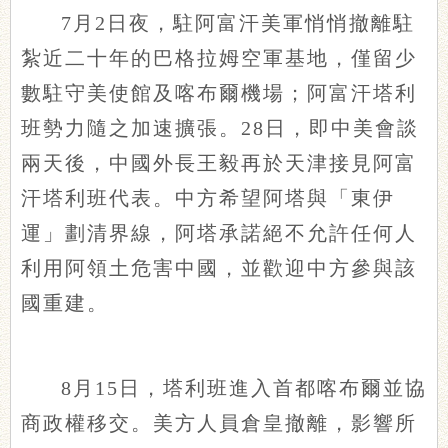
7月2日夜，駐阿富汗美軍悄悄撤離駐
紮近二十年的巴格拉姆空軍基地，僅留少
數駐守美使館及喀布爾機場；阿富汗塔利
班勢力隨之加速擴張。28日，即中美會談
兩天後，中國外長王毅再於天津接見阿富
汗塔利班代表。中方希望阿塔與「東伊
運」劃清界線，阿塔承諾絕不允許任何人
利用阿領土危害中國，並歡迎中方參與該
國重建。
8月15日，塔利班進入首都喀布爾並協
商政權移交。美方人員倉皇撤離，影響所