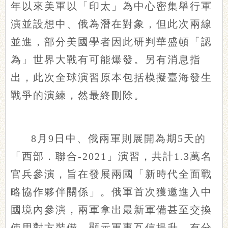
年以來美軍以「印太」為中心密集舉行軍
演並設想中、俄為潛在對象，但此次兩線
並進，部分美國學者因此研判華盛頓「認
為」世界大戰有可能爆發。另有消息指
出，此次全球演習原本包括模擬臺海發生
戰爭的演練，然最終刪除。
8月9日中、俄兩軍則展開為期5天的
「西部．聯合-2021」演習，共計1.3萬名
官兵參演，旨在發展兩國「新時代全面戰
略協作夥伴關係」。俄軍首次獲邀進入中
國境內參演，兩軍拿出最新軍備甚至交換
使用對方裝備，顯示軍事互信提升。有分