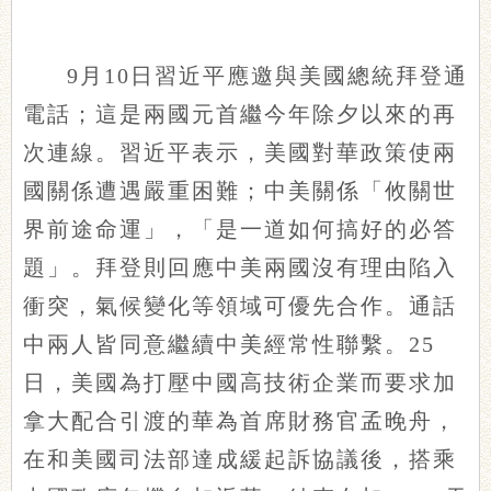
9月10日習近平應邀與美國總統拜登通
電話；這是兩國元首繼今年除夕以來的再
次連線。習近平表示，美國對華政策使兩
國關係遭遇嚴重困難；中美關係「攸關世
界前途命運」，「是一道如何搞好的必答
題」。拜登則回應中美兩國沒有理由陷入
衝突，氣候變化等領域可優先合作。通話
中兩人皆同意繼續中美經常性聯繫。25
日，美國為打壓中國高技術企業而要求加
拿大配合引渡的華為首席財務官孟晚舟，
在和美國司法部達成緩起訴協議後，搭乘