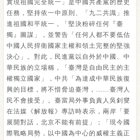
實現祖國完全統一」是中國共產黨的歷史
任務，堅持依一中原則、「九二共識」推
進祖國和平統一，「堅決粉碎任何『臺
獨』圖謀」，並警告「任何人都不要低估
中國人民捍衛國家主權和領土完整的堅強
決心」。對此，民進黨以自外於中國、中
華民族的立場稱，「臺灣是自由民主的主
權獨立國家」，中共「為達成中華民族復
興的目標，將不惜脅迫臺灣，……臺灣人
民不會接受」。臺當局外事負責人吳釗燮
在法媒《解放報》專訪時表示，兩岸「要
展開對話，北京不能有前提」；「現今國
際戰略局勢，以中國為中心的威權主義正