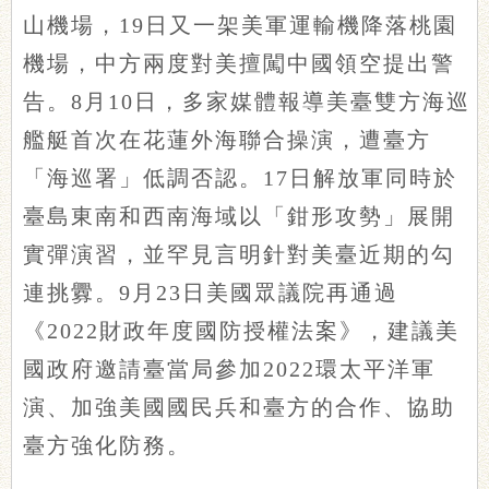
山機場，19日又一架美軍運輸機降落桃園
機場，中方兩度對美擅闖中國領空提出警
告。8月10日，多家媒體報導美臺雙方海巡
艦艇首次在花蓮外海聯合操演，遭臺方
「海巡署」低調否認。17日解放軍同時於
臺島東南和西南海域以「鉗形攻勢」展開
實彈演習，並罕見言明針對美臺近期的勾
連挑釁。9月23日美國眾議院再通過
《2022財政年度國防授權法案》，建議美
國政府邀請臺當局參加2022環太平洋軍
演、加強美國國民兵和臺方的合作、協助
臺方強化防務。