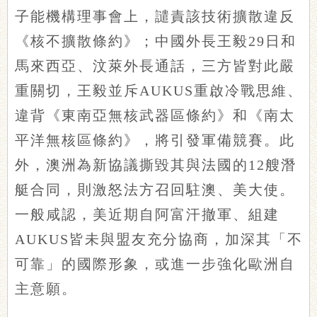
子能機構理事會上，譴責該技術擴散違反
《核不擴散條約》；中國外長王毅29日和
馬來西亞、汶萊外長通話，三方皆對此嚴
重關切，王毅並斥AUKUS重啟冷戰思維、
違背《東南亞無核武器區條約》和《南太
平洋無核區條約》，將引發軍備競賽。此
外，澳洲為新協議撕毀其與法國的12艘潛
艇合同，則激怒法方召回駐澳、美大使。
一般咸認，美近期自阿富汗撤軍、組建
AUKUS皆未與盟友充分協商，加深其「不
可靠」的國際形象，或進一步強化歐洲自
主意願。