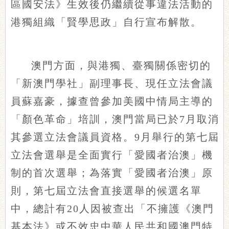
區國安法》生效後仍繼續從事違法活動的
港獨組織「賢學思政」自行宣布解散。
澳門方面，與港獨、臺獨關係密切的
「新澳門學社」副理事長、現任立法會議
員蘇嘉豪，據查曾參加美國中情局主導的
「顏色革命」培訓，澳門當局已於7月取消
其參選立法會議員資格。9月舉行的第七屆
立法會選舉是全面實行「愛國者治澳」機
制的首次選舉；為落實「愛國者治澳」原
則，第七屆立法會直接選舉的候選名單
中，總計有20人因被查出「不擁護《澳門
基本法》或不效忠中華人民共和國澳門特