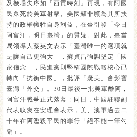
及機場失序如「西貢時刻」再現，有阿國
民眾死於美軍射擊。美國顯非願為其所扶
持的政權犧牲自身利益，在臺引發「今日
阿富汗，明日臺灣」的質疑。對此，臺當
局領導人蔡英文表示「臺灣唯一的選項就
是讓自己更強大」，蘇貞昌強調堅定「國
家信念」，民進黨則堅稱國際戰略核心已
轉向「抗衡中國」，批評「疑美」會影響
臺灣「外交」。30日最後一批美軍離阿，
阿富汗戰爭正式落幕；同日，中國駐聯副
代表耿爽在安理會表示，美、澳軍過去二
十年在阿濫殺平民的罪行「絕不能一筆勾
銷」。