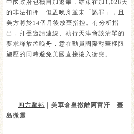
中國政府包機自加返華，結束在加1,028天
的非法扣押。但孟晚舟並未「認罪」，且
美方將於14個月後放棄指控。有分析指
出，拜登邀請連線、執行天津會談清單的
要求釋放孟晚舟，意在動員國際對華極限
施壓的同時避免美國直接捲入衝突。
四方鄰邦
｜美軍倉皇撤離阿富汗 臺
島微震