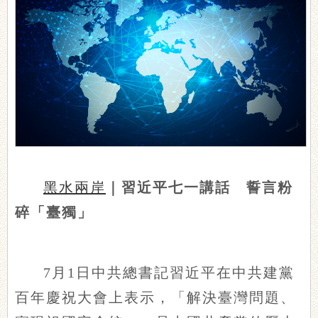
黑水兩岸
｜習近平七一講話 誓言粉
碎「臺獨」
7月1日中共總書記習近平在中共建黨
百年慶祝大會上表示，「解決臺灣問題、