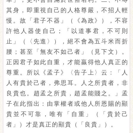
其身，即重視自己的人格尊嚴，不招人輕
慢。故「君子不器」（《為政》），不容
許他人器使自己；「以道事君，不可則
止」（〈先進〉），絕不會為五斗米而折
腰；甚至「無友不如己者」（見下文）。
正因君子如此自重，才能贏得他人真正的
尊重。所以《孟子》〈告子上〉云：「人
人有貴於己者，弗思耳。人之所貴者，非
良貴也。趙孟之所貴，趙孟能賤之。」孟
子在此指出：由掌權者或他人所恩賜的顯
貴並不可靠，唯有「自重」（「貴於己
者」）才是真正的顯貴（「良貴」）。