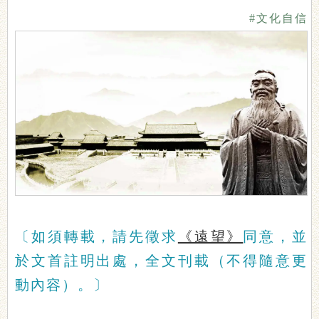
#文化自信
〔如須轉載，請先徵求
《遠望》
同意，並
於文首註明出處，全文刊載（不得隨意更
動內容）。〕