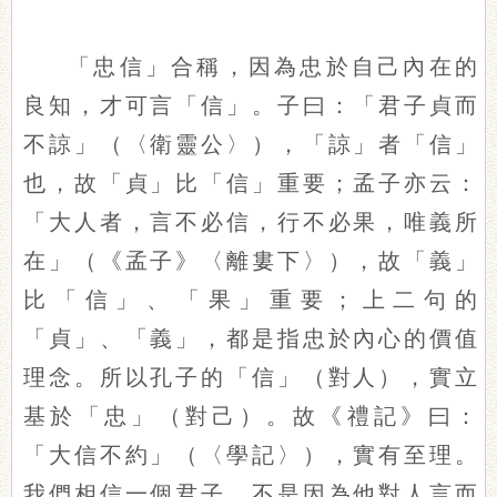
「忠信」合稱，因為忠於自己內在的
良知，才可言「信」。子曰：「君子貞而
不諒」（〈衛靈公〉），「諒」者「信」
也，故「貞」比「信」重要；孟子亦云：
「大人者，言不必信，行不必果，唯義所
在」（《孟子》〈離婁下〉），故「義」
比「信」、「果」重要；上二句的
「貞」、「義」，都是指忠於內心的價值
理念。所以孔子的「信」（對人），實立
基於「忠」（對己）。故《禮記》曰：
「大信不約」（〈學記〉），實有至理。
我們相信一個君子，不是因為他對人言而