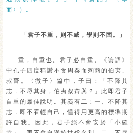
而〉）。
「君子不重，則不威，學則不固。」
重，自重也。君子必自重。《論語》
中孔子四度稱讚不食周粟而殉商的伯夷、
叔齊。〈微子〉篇中，子曰：「不降其
志，不辱其身，伯夷叔齊與？」此即君子
自重的最佳說明。其義有二：一、不降其
志，即不看輕自己，懂得用更高的標準期
許自我。因此，君子絕不會安於「小確
幸」，更不會自滿於世俗名利。二、不辱