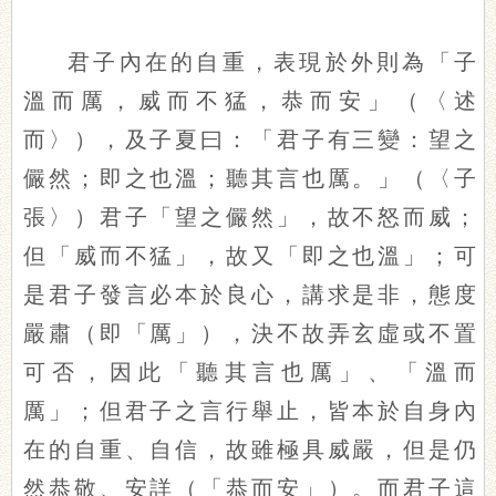
君子內在的自重，表現於外則為「子
溫而厲，威而不猛，恭而安」（〈述
而〉），及子夏曰：「君子有三變：望之
儼然；即之也溫；聽其言也厲。」（〈子
張〉）君子「望之儼然」，故不怒而威；
但「威而不猛」，故又「即之也溫」；可
是君子發言必本於良心，講求是非，態度
嚴肅（即「厲」），決不故弄玄虛或不置
可否，因此「聽其言也厲」、「溫而
厲」；但君子之言行舉止，皆本於自身內
在的自重、自信，故雖極具威嚴，但是仍
然恭敬、安詳（「恭而安」）。而君子這