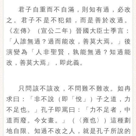
君子自重而不自滿，則知有過，必改
之。君子不是不犯錯，而是善於改過。
《左傳》（宣公二年）晉國大臣士季言：
「人誰無過？過而能改，善莫大焉。」後
演變為「人非聖賢，孰能無過？知過能
改，善莫大焉」，即此義。
只問該不該改，不問難不難改。如冉
求曰：「非不說（即「悅」）子之道，力
不足也。」孔子即罵曰：「力不足者，中
道而廢。今女畫。」（〈雍也〉）這種劃
地自限、知過不改之人，就是孔子所說的