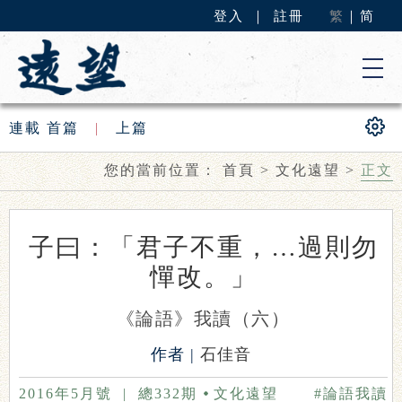
登入
｜
註冊
繁
｜
简
連載
首篇
|
上篇
您的當前位置：
首頁
>
文化遠望
>
正文
子曰：「君子不重，…過則勿
憚改。」
《論語》我讀（六）
作者 |
石佳音
2016年5月號
|
總332期
文化遠望
#論語我讀