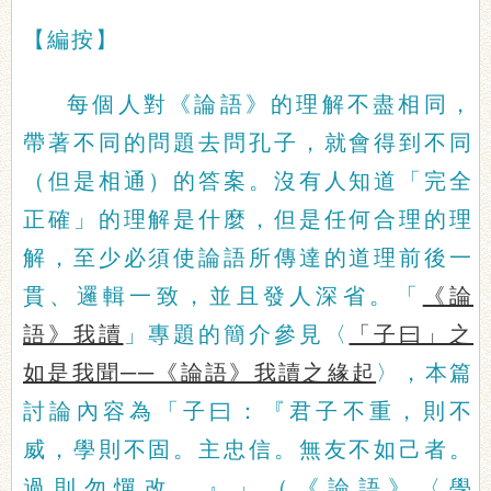
【編按】
每個人對《論語》的理解不盡相同，
帶著不同的問題去問孔子，就會得到不同
（但是相通）的答案。沒有人知道「完全
正確」的理解是什麼，但是任何合理的理
解，至少必須使論語所傳達的道理前後一
貫、邏輯一致，並且發人深省。「
《論
語》我讀
」專題的簡介參見〈
「子曰」之
如是我聞──《論語》我讀之緣起
〉，本篇
討論內容為「子曰：『君子不重，則不
威，學則不固。主忠信。無友不如己者。
過則勿憚改。』」（《論語》〈學