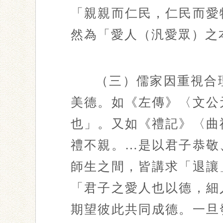
「親親而仁民，仁民而愛
然為「愛人（汎愛眾）之
（三）儒家因重視合
美德。如《左傳》〈文公
也」。又如《禮記》〈曲
禮不親。…是以君子恭敬
師生之間，皆講求「退讓
「君子之愛人也以德，細
期望彼此共同成德。一旦