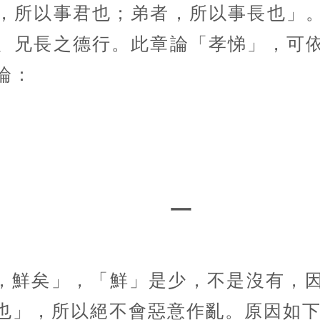
，所以事君也；弟者，所以事長也」
、兄長之德行。此章論「孝悌」，可
論：
一
，鮮矣」，「鮮」是少，不是沒有，
也」，所以絕不會惡意作亂。原因如