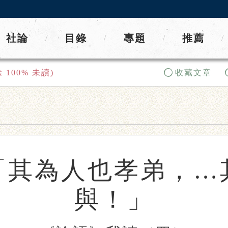
社論
目錄
專題
推薦
/
/
/
/
餘
100
% 未讀)
收藏文章
「其為人也孝弟，…
與！」