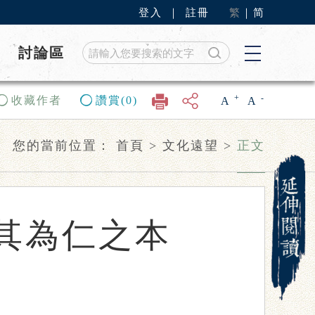
登入
｜
註冊
繁
｜
简
討論區
+
-
收藏作者
讚賞(0)
A
A
您的當前位置：
首頁
>
文化遠望
>
正文
其為仁之本