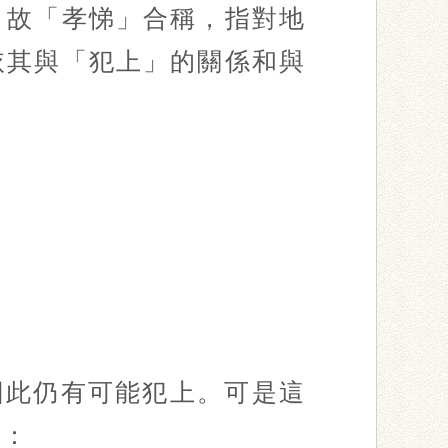
。故「孝悌」合稱，指對地
依其與「犯上」的關係和與
因此仍有可能犯上。可是這
下：