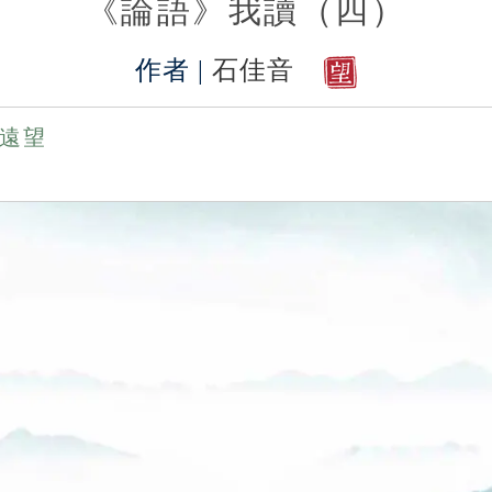
《論語》我讀（四）
作者 |
石佳音
遠望