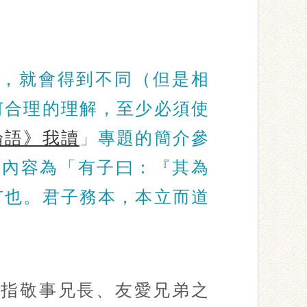
，就會得到不同（但是相
何合理的理解，至少必須使
論語》我讀
」專題的簡介參
論內容為「有子曰：『其為
有也。君子務本，本立而道
，指敬事兄長、友愛兄弟之