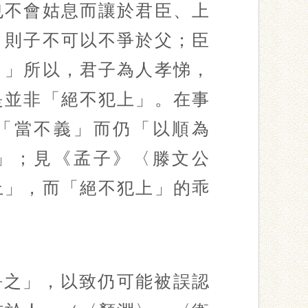
也不會姑息而讓於君臣、上
，則子不可以不爭於父；臣
？」所以，君子為人孝悌，
是並非「絕不犯上」。在事
「當不義」而仍「以順為
」；見《孟子》〈滕文公
上」，而「絕不犯上」的乖
爭之」，以致仍可能被誤認