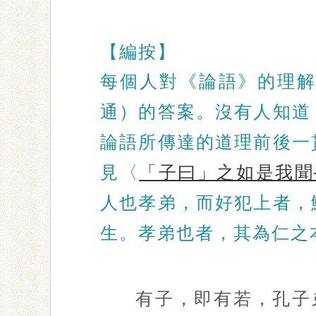
【編按】
每個人對《論語》的理
通）的答案。沒有人知道
論語所傳達的道理前後一
見〈
「子曰」之如是我聞
人也孝弟，而好犯上者，
生。孝弟也者，其為仁之
有子，即有若，孔子