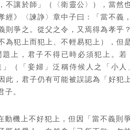
，不讓於師」（〈衛靈公〉），當然
孝經》〈諫諍〉章中子曰：「當不義
義則爭之。從父之令，又焉得為孝乎
不為犯上而犯上、不輕易犯上），但
問題上，君子不得已時必須犯上。若
道」（「妾婦」泛稱侍候人之「小人
因此，君子仍有可能被誤認為「好犯
君子。
在動機上不好犯上，但因「當不義則