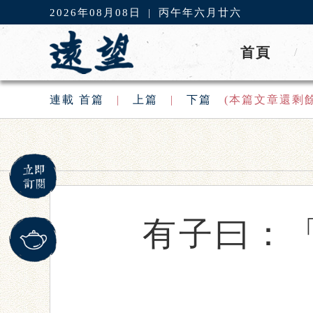
2026年08月08日
|
丙午年六月廿六
首頁
/
連載
首篇
|
上篇
|
下篇
(本篇文章還剩
有子曰：