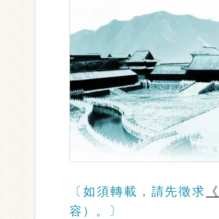
〔如須轉載，請先徵求
容）。〕