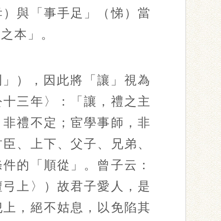
孝）與「事手足」（悌）當
仁之本」。
利」），因此將「讓」視為
公十三年〉：「讓，禮之主
，非禮不定；宦學事師，非
君臣、上下、父子、兄弟、
條件的「順從」。曾子云：
檀弓上〉）故君子愛人，是
犯上，絕不姑息，以免陷其