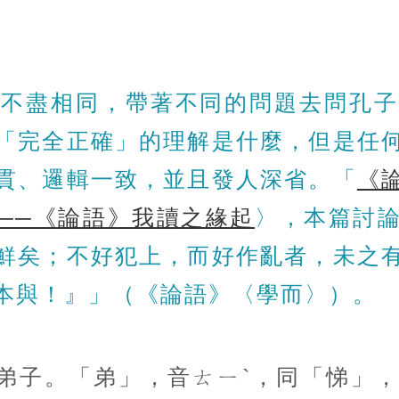
解不盡相同，帶著不同的問題去問孔子
「完全正確」的理解是什麼，但是任
貫、邏輯一致，並且發人深省。「
《
──《論語》我讀之緣起
〉，本篇討
鮮矣；不好犯上，而好作亂者，未之
本與！』」（《論語》〈學而〉）。
弟子。「弟」，音ㄊㄧˋ，同「悌」