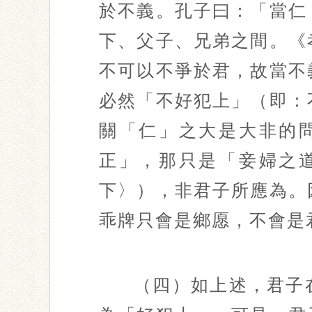
於不義。孔子曰：「當仁
下、父子、兄弟之間。《
不可以不爭於君，故當不
必然「不好犯上」（即：
關「仁」之大是大非的
正」，那只是「妾婦之
下〉），非君子所應為。
乖牌只會是鄉愿，不會是
（四）如上述，君子