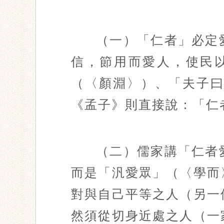
（一）「仁者」必定
信，節用而愛人，使民
（〈顏淵〉）、「夫子
《孟子》則直接說：「仁
（二）儒家講「仁者
而是「汎愛眾」（〈學而
對與自己平等之人（另一
然須從切身近處之人（一