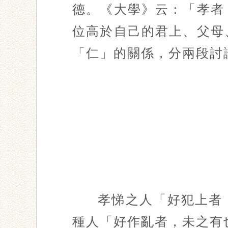
德。《大學》云：「孝者
位高於自己的君上、父母
「仁」的關係，分兩段討
孝悌之人「好犯上者
種人「好作亂者，未之有