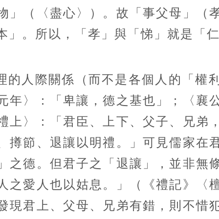
物」（〈盡心〉）。故「事父母」（
本」。所以，「孝」與「悌」就是「
理的人際關係（而不是各個人的「權
元年〉：「卑讓，德之基也」；〈襄
禮上〉：「君臣、上下、父子、兄弟
、撙節、退讓以明禮。」可見儒家在
」之德。但君子之「退讓」，並非無
人之愛人也以姑息。」（《禮記》〈
發現君上、父母、兄弟有錯，則不惜