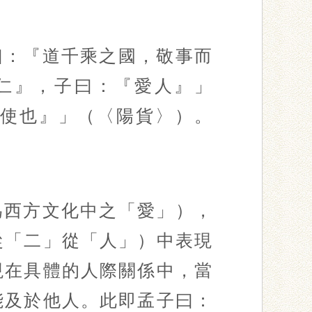
曰：『道千乘之國，敬事而
仁』，子曰：『愛人』」
使也』」（〈陽貨〉）。
為西方文化中之「愛」），
從「二」從「人」）中表現
現在具體的人際關係中，當
能及於他人。此即孟子曰：