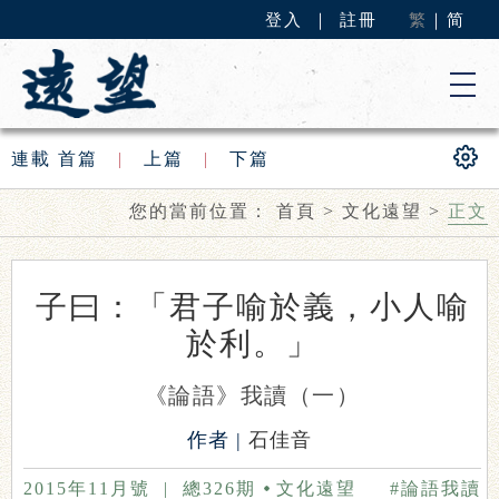
登入
｜
註冊
繁
｜
简
連載
首篇
|
上篇
|
下篇
您的當前位置：
首頁
>
文化遠望
>
正文
子曰：「君子喻於義，小人喻
於利。」
《論語》我讀（一）
作者 |
石佳音
2015年11月號
|
總326期
文化遠望
#論語我讀