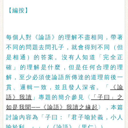
【編按】
每個人對《論語》的理解不盡相同，帶著
不同的問題去問孔子，就會得到不同（但
是相通）的答案。沒有人知道「完全正
確」的理解是什麼，但是任何合理的理
解，至少必須使論語所傳達的道理前後一
貫、邏輯一致，並且發人深省。「
《論
語》我讀
」專題的簡介參見〈
「子曰」之
如是我聞──《論語》我讀之緣起
〉，本篇
討論內容為「子曰：『君子喻於義，小人
喻於利。』」（《論語》〈里仁〉）。