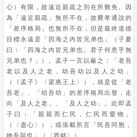
心）有限，故遠近親疏之別在所難免。因
為「遠近親疏」無所不在，故費孝通說的
「差序格局」也無所不在，但是最終道德
目標永遠是「四海之內皆兄弟也」（子夏
曰：「四海之內皆兄弟也。君子何患乎無
兄弟也？」）。孟子一言以蔽之：「老吾
老以及人之老，幼吾幼以及人之幼」
（《孟子》〈梁惠王上〉），就是從「老
吾老」、「幼吾幼」的差序格局出發，走
向「及人之老」、「及人之幼」。此即孟
子曰：「親親而仁民，仁民而愛物」
（〈盡心〉），或張載所言「民吾同胞，
物吾與也」（〈西銘〉）。