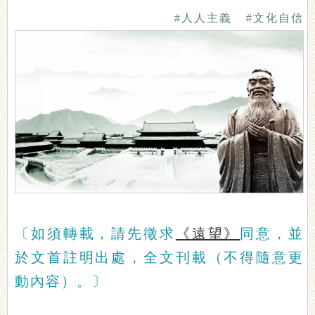
#人人主義
#文化自信
〔如須轉載，請先徵求
《遠望》
同意，並
於文首註明出處，全文刊載（不得隨意更
動內容）。〕