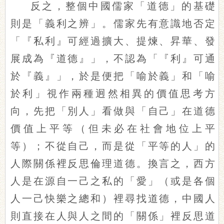
反之，整個中國儒家「道德」的基礎
則是「義利之辨」。儒家先有意識地否定
「『私利』可經過擴大、提煉、昇華、發
展成為『道德』」，不認為「『利』可通
於『義』」，於是便把「喻於義」和「喻
於利」視作兩種迥然相異的價值思考方
向，先把「別人」看做與「自己」在道德
價值上平等（但未必在社會地位上平
等）；不從自己，而是從「平等的人」的
人際關係裡反思倫理道德。換言之，西方
人是在源自一己之私的「愛」（或是各個
人一己快樂之總和）裡尋找道德，中國人
則直接在人與人之間的「關係」裡反思道