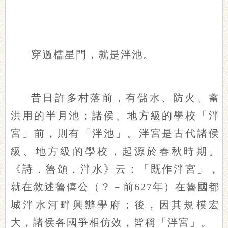
穿過櫺星門，就是泮池。
昔日許多村落前，有儲水、防火、蓄
洪用的半月池；諸侯、地方級的學校「泮
宮」前，則有「泮池」。泮宮是古代諸侯
級、地方級的學校，起源於春秋時期。
《詩．魯頌．泮水》云：「既作泮宮」，
就在敘述魯僖公（？－前627年）在魯國都
城泮水河畔興辦學府；後，因其規模宏
大，諸侯各國爭相仿效，皆稱「泮宮」。