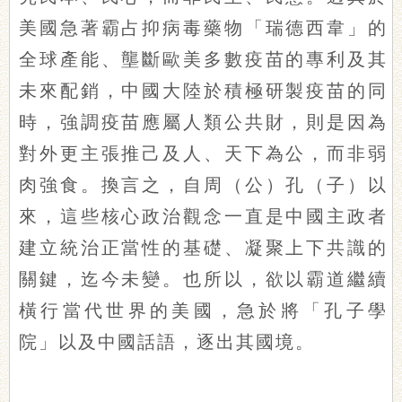
美國急著霸占抑病毒藥物「瑞德西韋」的
全球產能、壟斷歐美多數疫苗的專利及其
未來配銷，中國大陸於積極研製疫苗的同
時，強調疫苗應屬人類公共財，則是因為
對外更主張推己及人、天下為公，而非弱
肉強食。換言之，自周（公）孔（子）以
來，這些核心政治觀念一直是中國主政者
建立統治正當性的基礎、凝聚上下共識的
關鍵，迄今未變。也所以，欲以霸道繼續
橫行當代世界的美國，急於將「孔子學
院」以及中國話語，逐出其國境。