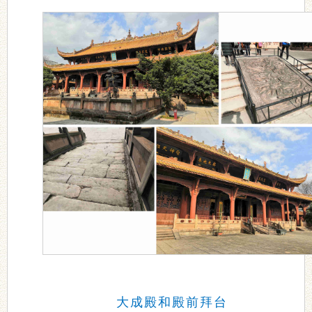
大成殿和殿前拜台