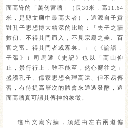
面高聳的「萬仞宮牆」（長30米，高11.64
米，是縣文廟中最高大者），這源自子貢
對孔子思想博大精深的比喻：「夫子之牆
數仞。不得其門而入，不見宗廟之美、百
官之富。得其門者或寡矣。」（《論語．
子張》）司馬遷《史記》也以「高山仰
止，景行行止，雖不能至，然心嚮往之」
盛讚孔子。儒家思想合理高遠、但不易傳
習，有待提高層次的體會來通透發酵，這
面高牆真可謂其傳神的象徵。
進出文廟宮牆，須經由左右兩道偏