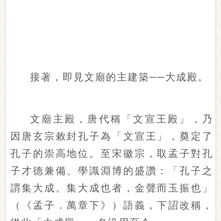
接著，即見文廟的主建築──大成殿。
文廟主殿，唐代稱「文宣王殿」，乃
因唐玄宗敕封孔子為「文宣王」，奠定了
孔子的崇高地位。至宋徽宗，取孟子對孔
子才德兼備、學識淵博的盛讚：「孔子之
謂集大成。集大成也者，金聲而玉振也」
（《孟子．萬章下》）語義，下詔改稱，