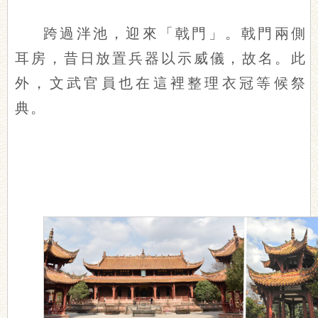
跨過泮池，迎來「戟門」。戟門兩側
耳房，昔日放置兵器以示威儀，故名。此
外，文武官員也在這裡整理衣冠等候祭
典。