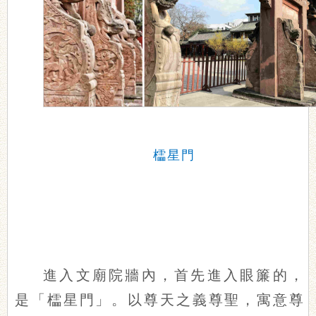
櫺星門
進入文廟院牆內，首先進入眼簾的，
是「櫺星門」。以尊天之義尊聖，寓意尊