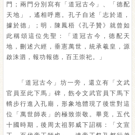
門；兩門分別寫有「道冠古今」、「德配
天地」，遙相呼應。孔子自述「志於道，
據於德」；明．陳鳳梧《孔子贊》就曾如
此稱頌這位先聖：「道冠古今，德配天
地，刪述六經，垂憲萬世，統承羲皇，源
啟洙泗，報功報德，百王崇祀。」
「道冠古今」坊一旁，還立有「文武
官員至此下馬」碑，飭令文武官員下馬下
轎步行進入孔廟，形象地體現了後世對這
位「萬世師表」的極致崇敬。畢竟，五代
十國時期，後周太祖郭威下詔稱：「文宣