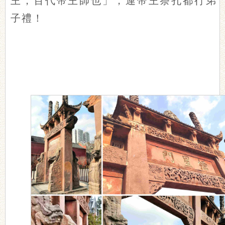
王，百代帝王師也」，連帝王祭孔都行弟
子禮！