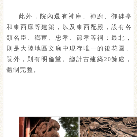
此外，院內還有神庫、神廚、御碑亭
和東西廡等建築，以及東西配殿，設有各
類名臣、鄉宦、忠孝、節孝等祠；最北，
則是大陸地區文廟中現存唯一的後花園。
院外，則有明倫堂。總計古建築20餘處，
體制完整。