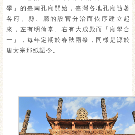
學」的臺南孔廟開始，臺灣各地孔廟隨著
各府、縣、廳的設官分治而依序建立起
來，左有明倫堂、右有大成殿而「廟學合
一」，每年定期於春秋兩祭，同樣是源於
唐太宗那紙詔令。