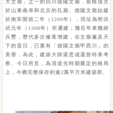
大文廟」之一的四川德陽文廟，規模僅次
於山東曲阜和北京的孔廟。德陽文廟始建
於南宋開禧二年（1206年），現址為明洪
武元年（1368年）所遷建；幾百年來幾經
兵燹，歷代多次修葺增建，在文廟遍及天
下的昔日，已素有「德陽文廟甲西川」的
美譽，為此，建築大師梁思成還曾特來考
察。今日所見，為清道光時期奠定的格局
上，今猶完整保存的逾2萬平方米建築群。