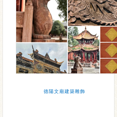
德陽文廟建築雕飾