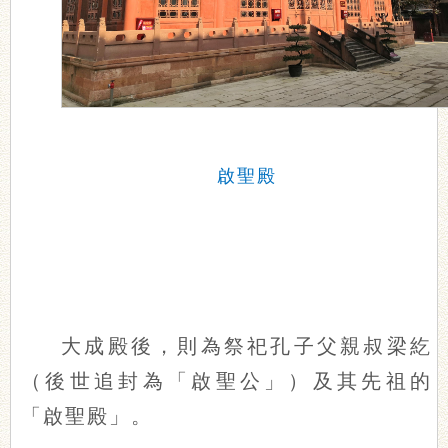
啟聖殿
大成殿後，則為祭祀孔子父親叔梁紇
（後世追封為「啟聖公」）及其先祖的
「啟聖殿」。