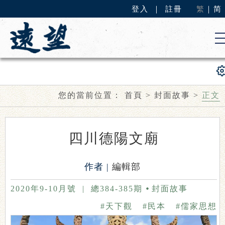
登入
｜
註冊
繁
｜
简
您的當前位置：
首頁
>
封面故事
>
正文
四川德陽文廟
作者 |
編輯部
2020年9-10月號
|
總384-385期
封面故事
#天下觀
#民本
#儒家思想