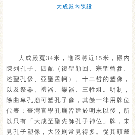
大成殿內陳設
大成殿寬34米，進深將近15米，殿內
陳列孔子、四配（復聖顏回、宗聖曾參、
述聖孔伋、亞聖孟軻）、十二哲的塑像，
以及祭器、禮器、樂器、三牲俎。明制，
除曲阜孔廟可塑孔子像，其餘一律用牌位
代表；臺灣官學孔廟皆建於明末以後，所
以只有「大成至聖先師孔子神位」牌，未
見孔子塑像，大陸則常見得多。從其頭戴