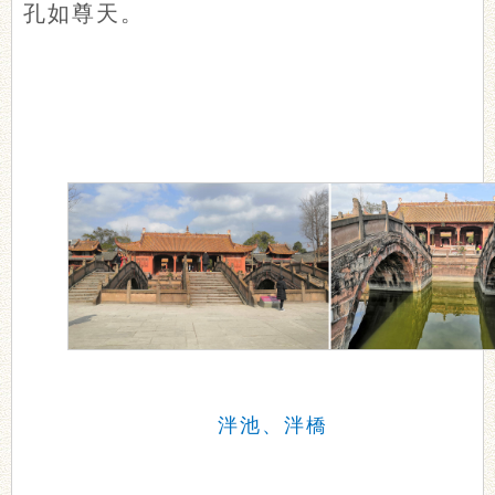
孔如尊天。
泮池、泮橋