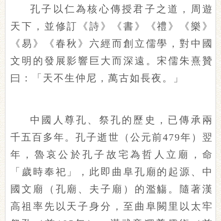
孔子以仁為核心傳授君子之道，周遊
天下，並修訂《詩》《書》《禮》《樂》
《易》《春秋》六經而創立儒學，對中國
文明的發展影響巨大而深遠。宋儒朱熹贊
曰：「天不生仲尼，萬古如長夜。」
中國人尊孔、祭孔的歷史，已傳承兩
千五百多年。孔子逝世（公元前479年）翌
年，魯哀公於孔子故宅為哲人立廟，命
「歲時奉祀」，此即曲阜孔廟的起源、中
國文廟（孔廟、夫子廟）的濫觴。隨著漢
高祖率先以天子身分，至曲阜闕里以太牢