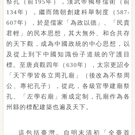
祭孔（前195年），漢武帝獨尊儒術（前
134年），繼而隋朝創建科舉制度（587-
607年），於是儒家「為政以德」、「民貴
君輕」的民本思想，其大無外、和合共存
的天下觀，成為中國政統的中心思想，以
及從上到下中國知識份子道統的守護目
標。至唐貞觀四年（630年），太宗更詔令
「天下學皆各立周孔廟」（後改為不祭周
公、專祀孔子），從此，各級官學建廟祭
孔、「左學右廟」漸成定制，孔廟作為各
州縣的標配建築也遍及天下。
這包括臺灣。自明末清初「全臺首