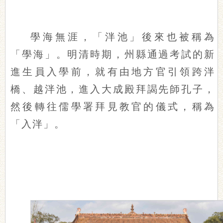
學海無涯，「泮池」後來也被稱為
「學海」。明清時期，州縣通過考試的新
進生員入學前，就有由地方官引領跨泮
橋、越泮池，進入大成殿拜謁先師孔子，
然後轉往儒學署拜見教官的儀式，稱為
「入泮」。