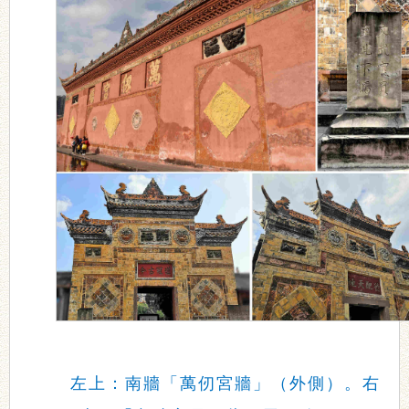
左上：南牆「萬仞宮牆」（外側）。右