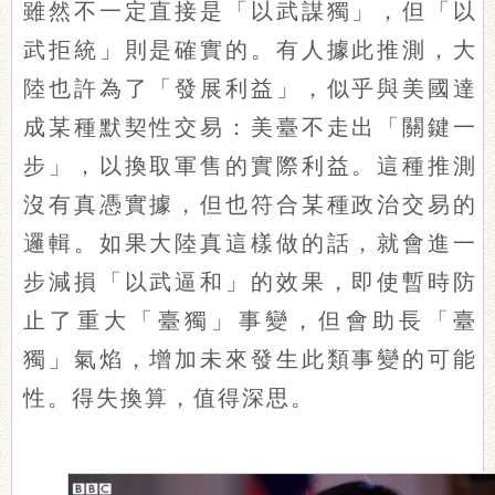
雖然不一定直接是「以武謀獨」，但「以
武拒統」則是確實的。有人據此推測，大
陸也許為了「發展利益」，似乎與美國達
成某種默契性交易：美臺不走出「關鍵一
步」，以換取軍售的實際利益。這種推測
沒有真憑實據，但也符合某種政治交易的
邏輯。如果大陸真這樣做的話，就會進一
步減損「以武逼和」的效果，即使暫時防
止了重大「臺獨」事變，但會助長「臺
獨」氣焰，增加未來發生此類事變的可能
性。得失換算，值得深思。