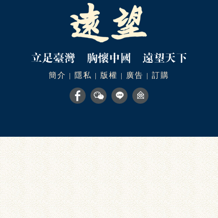
簡介
隱私
版權
廣告
訂購
|
|
|
|