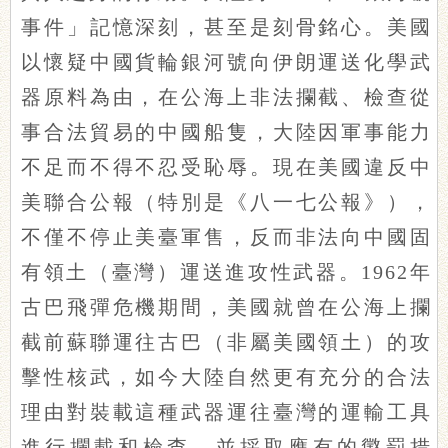
事件」記憶深刻，甚至是刻骨銘心。美國
以懷疑中國貨輪銀河號向伊朗運送化學武
器原料為由，在公海上非法攔截、檢查從
事合法貿易的中國船隻，大陸因軍事能力
不足而不得不忍受恥辱。現在美國違反中
美聯合公報（特別是《八一七公報》），
不僅不停止美臺軍售，反而非法向中國固
有領土（臺灣）運送進攻性武器。1962年
古巴飛彈危機期間，美國就曾在公海上攔
截前蘇聯運往古巴（非屬美國領土）的攻
擊性核武，如今大陸自然更有充分的合法
理由對裝載這種武器運往臺灣的運輸工具
進行攔載和檢查，並採取應有的懲罰措