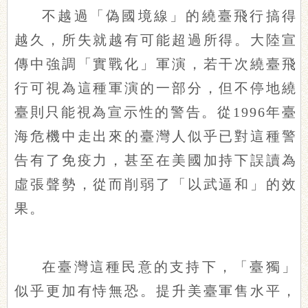
不越過「偽國境線」的繞臺飛行搞得
越久，所失就越有可能超過所得。大陸宣
傳中強調「實戰化」軍演，若干次繞臺飛
行可視為這種軍演的一部分，但不停地繞
臺則只能視為宣示性的警告。從1996年臺
海危機中走出來的臺灣人似乎已對這種警
告有了免疫力，甚至在美國加持下誤讀為
虛張聲勢，從而削弱了「以武逼和」的效
果。
在臺灣這種民意的支持下，「臺獨」
似乎更加有恃無恐。提升美臺軍售水平，