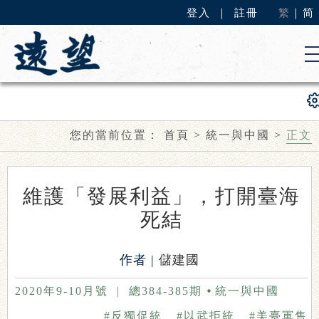
登入
｜
註冊
繁
｜
简
您的當前位置：
首頁
>
統一與中國
>
正文
維護「發展利益」，打開臺海
死結
作者 |
儲建國
2020年9-10月號
|
總384-385期
統一與中國
#反獨促統
#以武拒統
#美臺軍售