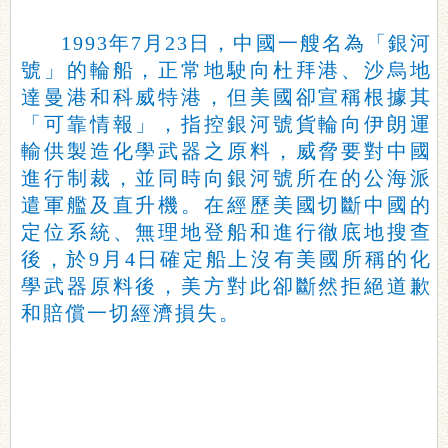
1993年7月23日，中國一艘名為「銀河
號」的輪船，正常地駛向杜拜港、沙烏地
達曼港和科威特港，但美國卻宣稱根據其
「可靠情報」，指控銀河號貨輪向伊朗運
輸供製造化學武器之原料，威脅要對中國
進行制裁，並同時向銀河號所在的公海派
遣軍艦及直升機。在經歷美國切斷中國的
定位系統、無理地登船和進行徹底地搜查
後，於9月4日確定船上沒有美國所稱的化
學武器原料後，美方對此卻斷然拒絕道歉
和賠償一切經濟損失。