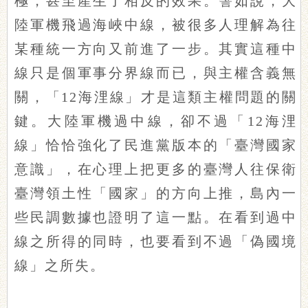
極，甚至產生了相反的效果。譬如說，大
陸軍機飛過海峽中線，被很多人理解為往
某種統一方向又前進了一步。其實這種中
線只是個軍事分界線而已，與主權含義無
關，「12海浬線」才是這類主權問題的關
鍵。大陸軍機過中線，卻不過「12海浬
線」恰恰強化了民進黨版本的「臺灣國家
意識」，在心理上把更多的臺灣人往保衛
臺灣領土性「國家」的方向上推，島內一
些民調數據也證明了這一點。在看到過中
線之所得的同時，也要看到不過「偽國境
線」之所失。