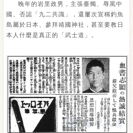
晚年的岩里政男，主張臺獨、辱罵中
國、否認「九二共識」，還屢次宣稱釣魚
島屬於日本、參拜靖國神社，甚至要教日
本人什麼是真正的「武士道」。