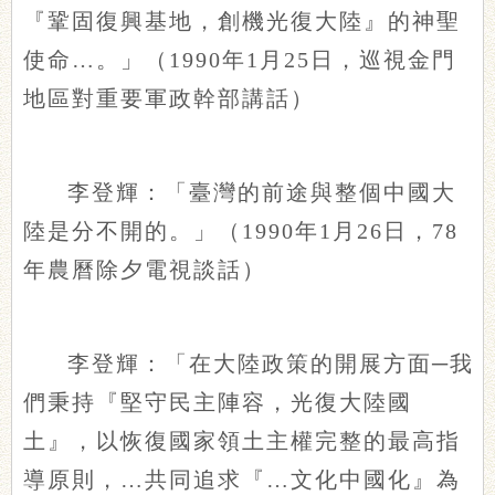
『鞏固復興基地，創機光復大陸』的神聖
使命…。」（1990年1月25日，巡視金門
地區對重要軍政幹部講話）
李登輝：「臺灣的前途與整個中國大
陸是分不開的。」（1990年1月26日，78
年農曆除夕電視談話）
李登輝：「在大陸政策的開展方面─我
們秉持『堅守民主陣容，光復大陸國
土』，以恢復國家領土主權完整的最高指
導原則，…共同追求『…文化中國化』為