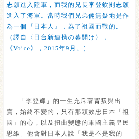
志願進入陸軍，而我的兄長李登欽則志願
進入了海軍。當時我們兄弟倆無疑地是作
為一個『日本人』，為了祖國而戰的。」
（譯自〈日台新連携の幕開け〉，
《Voice》，2015年9月。）
「李登輝」的一生充斥著背叛與出
賣，始終不變的，只有那顆效忠日本「祖
國」的心，以及扭曲變態的軍國主義皇民
思維。他會對日本人說「我是不是我的