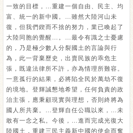
一致的目標，…重建一個自由、民主、均
富、統一的新中國。…雖然大陸河山未
復，但我們鍥而不捨的努力，業已喚起了
大陸同胞的覺醒…。…最令有識之士憂慮
的，乃是極少數人分裂國土的言論與行
為，此一背棄歷史，出賣民族的乖危主
張，既違法律所不許，亦為情理所難容。
一意孤行的結果，必將陷全民於萬劫不復
的境地。登輝誠懇地希望，任何負責的政
治主張，應秉顧現實與理想，否則終將為
國人所共棄。…登輝自任公職以來，…未
敢有一念之私。今後，…進而完成光復大
陸國土，重建三民主義新中國的使命而奮