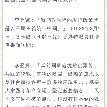
李登輝：「我們對大陸的現行政策就
是以三民主義統一中國。」（1988年8月2
日，答韓國《朝鮮日報》香港特派員朴勝
俊書面訪問）
李登輝：「當前國家處境雖仍艱苦，
共匪的統戰，臺獨的陰謀、國際的逆流以
及社會轉型過程中許多脫序現象…，祇要
大家堅守革命立場，堅定必勝信念，…天
下沒有衝不破的風浪，也沒有打不倒的敵