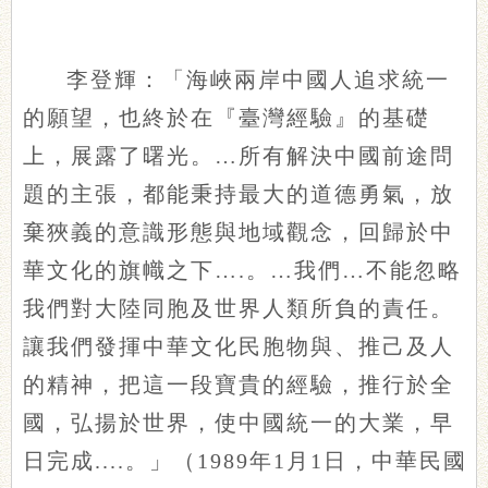
李登輝：「海峽兩岸中國人追求統一
的願望，也終於在『臺灣經驗』的基礎
上，展露了曙光。…所有解決中國前途問
題的主張，都能秉持最大的道德勇氣，放
棄狹義的意識形態與地域觀念，回歸於中
華文化的旗幟之下….。…我們…不能忽略
我們對大陸同胞及世界人類所負的責任。
讓我們發揮中華文化民胞物與、推己及人
的精神，把這一段寶貴的經驗，推行於全
國，弘揚於世界，使中國統一的大業，早
日完成....。」（1989年1月1日，中華民國