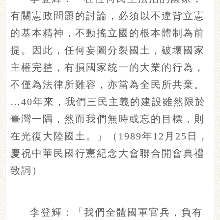
有關憲政問題的討論，必須以不違背立憲
的基本精神，不動搖立國的根本體制為前
提。因此，任何妄圖分裂國土，破壞國家
主權完整，有損國家統一的大業的行為，
不僅為法律所難容，亦當為全民所共棄。
…40年來，我們三民主義的建設雖然限於
臺灣一隅，然而我們無時或忘的目標，則
在光復大陸國土。」（1989年12月25日，
慶祝中華民國行憲紀念大會聯合開會典禮
致詞）
李登輝：「我們全體國軍官兵，負有