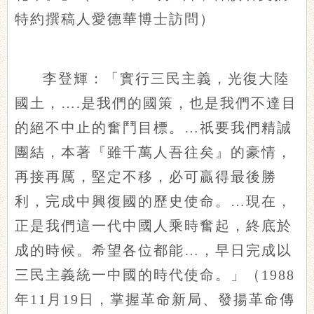
特約撰稿人愛德華博士訪問）
李登輝：「實行三民主義，光復大陸
國土，….是我們的國策，也是我們不達目
的絕不中止的奮鬥目標。…祇要我們精誠
團結，本著『雖千萬人吾往矣』的豪情，
再接再厲，堅定不移，必可贏得最後勝
利，完成中興復國的歷史使命。…現在，
正是我們這一代中國人乘時奮起，終底於
成的時候。希望各位都能…，早日完成以
三民主義統一中國的時代使命。」（1988
年11月19日，掌握革命新局、發揚革命傳