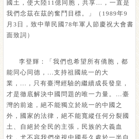
國土，使大陸11億同胞，共享…，一直是
我們念茲在茲的奮鬥目標。」（1989年9
月3日，致中華民國78年軍人節慶祝大會書
面致詞）
李登輝：「我們也希望所有僑胞，都
能同心同德，...支持祖國統一的大
業，...，只有臺灣經驗的繼續成長發皇，
才是徹底解決中國問題的唯一力量。…臺
灣的前途，絕不能獨立於統一的中國之
外，國家的法律，絕不能寬縱任何分裂國
土、自絕於全民的主張，民族的大義血
忱，尤不容我們坐視中國長久處於一半自