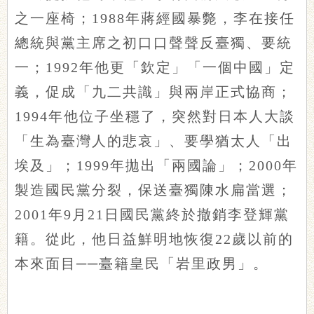
之一座椅；1988年蔣經國暴斃，李在接任
總統與黨主席之初口口聲聲反臺獨、要統
一；1992年他更「欽定」「一個中國」定
義，促成「九二共識」與兩岸正式協商；
1994年他位子坐穩了，突然對日本人大談
「生為臺灣人的悲哀」、要學猶太人「出
埃及」；1999年拋出「兩國論」；2000年
製造國民黨分裂，保送臺獨陳水扁當選；
2001年9月21日國民黨終於撤銷李登輝黨
籍。從此，他日益鮮明地恢復22歲以前的
本來面目──臺籍皇民「岩里政男」。