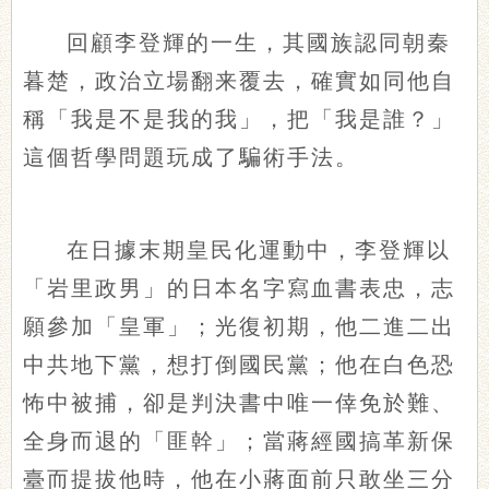
回顧李登輝的一生，其國族認同朝秦
暮楚，政治立場翻来覆去，確實如同他自
稱「我是不是我的我」，把「我是誰？」
這個哲學問題玩成了騙術手法。
在日據末期皇民化運動中，李登輝以
「岩里政男」的日本名字寫血書表忠，志
願參加「皇軍」；光復初期，他二進二出
中共地下黨，想打倒國民黨；他在白色恐
怖中被捕，卻是判決書中唯一倖免於難、
全身而退的「匪幹」；當蔣經國搞革新保
臺而提拔他時，他在小蔣面前只敢坐三分