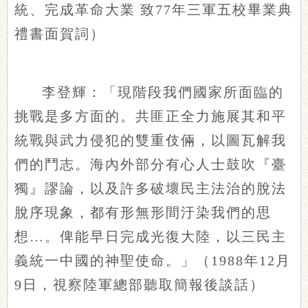
統、完成革命大業 致77年三軍五校畢業典
禮書面賀詞）
李登輝：「現階段我們國家所面臨的
挑戰是多方面的。共匪正全力施展其和平
統戰與武力侵犯的雙重伎倆，以圖瓦解我
們的鬥志。海內外部分有心人士鼓吹『臺
獨』謬論，以及許多破壞民主法治的脫法
脫序現象，都有形無形間汙染我們的思
想…。俾能早日完成光復大陸，以三民主
義統一中國的神聖使命。」（1988年12月
9日，視察陸軍總部聽取簡報後談話）