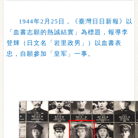
1944年2月25日，《臺灣日日新報》以
「血書志願的熱誠結實」為標題，報導李
登輝（日文名「岩里政男」）以血書表
忠，自願參加「皇军」一事。