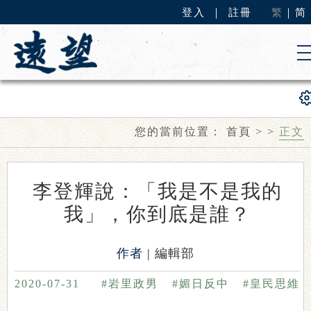
登入
｜
註冊
繁
｜
简
您的當前位置：
首頁
>
>
正文
李登輝說：「我是不是我的
我」，你到底是誰？
作者 |
編輯部
2020-07-31
#岩里政男
#媚日反中
#皇民思維