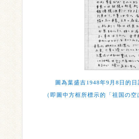
圖為葉盛吉1948年9月8日
（即圖中方框所標示的「祖国の空