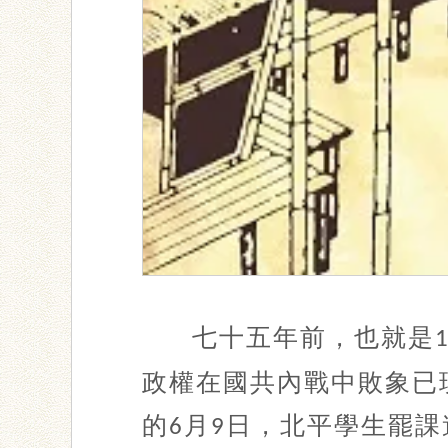
七十五年前，也就是
政權在國共內戰中敗象已
的
月
日，北平學生罷課
6
9