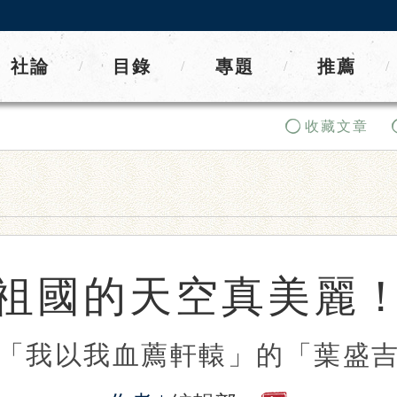
社論
目錄
專題
推薦
/
/
/
/
收藏文章
祖國的天空真美麗
「我以我血薦軒轅」的「葉盛