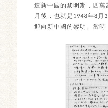
造新中國的黎明期，四萬
月後，也就是
年
月
1948
8
3
迎向新中國的黎明。當時