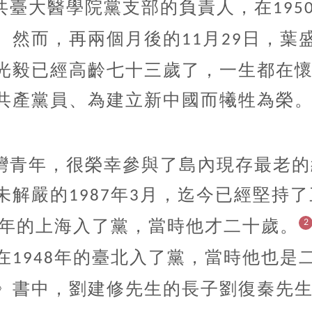
共臺大醫學院黨支部的負責人，在
195
。然而，再兩個月後的
月
日，葉
11
29
光毅已經高齡七十三歲了，一生都在
共產黨員、為建立新中國而犧牲為榮
灣青年，很榮幸參與了島內現存最老的
未解嚴的
年
月，迄今已經堅持了
1987
3
年的上海入了黨，當時他才二十歲。
2
在
年的臺北入了黨，當時他也是
1948
》書中，劉建修先生的長子劉復秦先