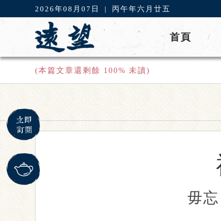
2026年08月07日
|
丙午年六月廿五
首頁
/
(本篇文章還剩餘
100
% 未讀)
毋忘