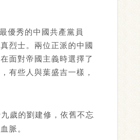
最優秀的中國共產黨員
梅真烈士。兩位正派的中國
，在面對帝國主義時選擇了
至，有些人與葉盛吉一樣，
十九歲的劉建修，依舊不忘
色血脈。