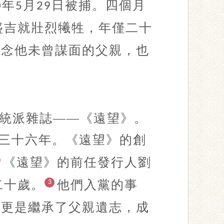
年
月
日被捕。四個月
0
5
29
盛吉就壯烈犧牲，年僅二十
懷念他未曾謀面的父親，也
。
統派雜誌
——《遠望》。
三十六年。《遠望》的創
《遠望》的前任發行人劉
二十歲。
他們入黨的事
3
生更是繼承了父親遺志，成