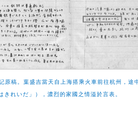
的日記原稿。葉盛吉當天自上海搭乘火車前往杭州，
はきれいだ」），濃烈的家國之情溢於言表。