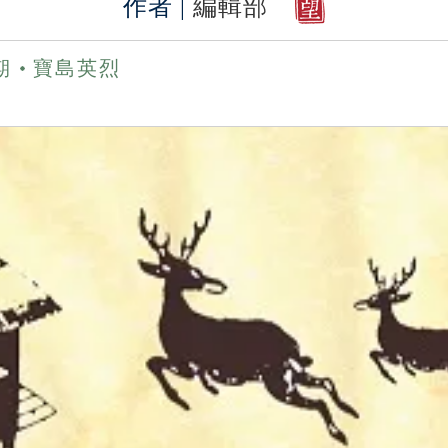
作者 |
編輯部
3期
寶島英烈