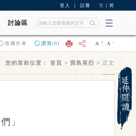
登入
｜
註冊
繁
｜
简
討論區
+
-
收藏作者
讚賞(0)
A
A
您的當前位置：
首頁
>
寶島英烈
>
正文
！
吉們」