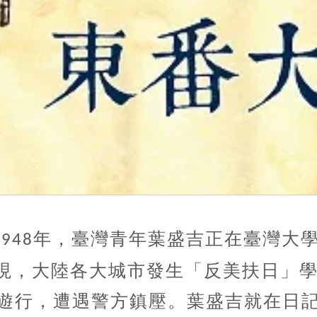
年，臺灣青年葉盛吉正在臺灣大
1948
現，大陸各大城市發生「反美扶日」
遊行，遭遇警方鎮壓。葉盛吉就在日