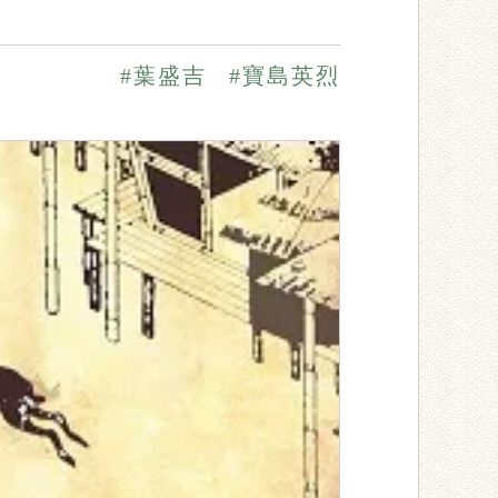
#葉盛吉
#寶島英烈