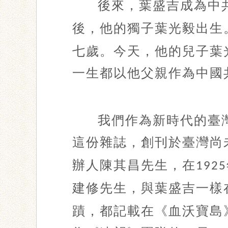
後來，葉盛吉成為中
後，他的獨子葉光毅出生
七歲。今天，他的兒子葉
一生都以他父親作為中國
我們作為新時代的臺
這份雜誌，創刊於臺灣尚
辦人陳其昌先生，在
1925
建修先生，與葉盛吉一樣
蹟，都記載在《血沃寶島