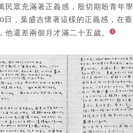
萬民眾充滿著正義感，殷切期盼青年
日，葉盛吉懷著這樣的正義感，在臺
0
，他還差兩個月才滿二十五歲。
1