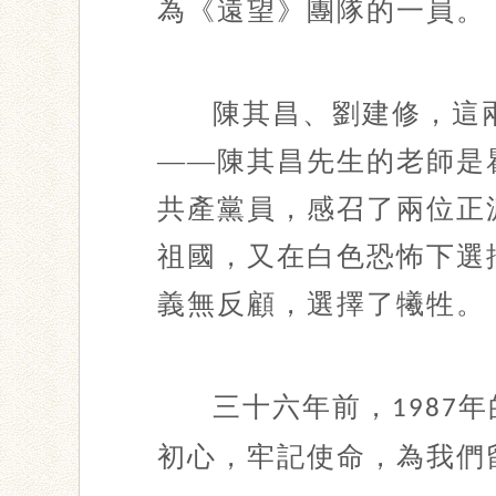
為《遠望》團隊的一員。
陳其昌、劉建修，這
——陳其昌先生的老師是
共產黨員，感召了兩位正
祖國，又在白色恐怖下選
義無反顧，選擇了犧牲。
三十六年前，
年
1987
初心，牢記使命，為我們