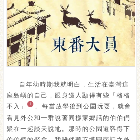
自年幼時期我就明白，生活在臺灣這
座島嶼的自己，跟身邊人顯得有些「格格
1
不入」
。每當放學後到公園玩耍，就會
看見外公和一群說著同樣家鄉話的伯伯們
聚在一起談天說地。那時的公園還容得下
伯伯們的聚會。我雖然聽不懂閩南話之外