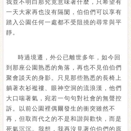
我並不明白那究竟意味著什麼，只希望有
一天大家再也沒有隔閡，伯伯們可以享有
踏入公園任何一處都不受阻撓的尋常與平
靜。
時過境遷，外公已離世多年，如今回
到那座公園熟悉的角落，再也不見伯伯們
聚會談天的身影。只見那些熟悉的長椅上
躺著衣衫襤褸、眼神空洞的流浪漢，他們
大口喘著氣，宛若一句句對社會的無聲控
訴。以前公園裡偶爾發生的衝突雖然不
再，但取而代之的不是和諧與歡快，而是
死氣沉沉。我想，我再沒見著伯伯們的原