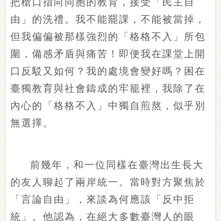
把槍口指向同胞的教育，接受「民主自
由」的洗禮。我不能罷課，不能被當掉，
但我偏偏被那樣強烈的「格格不入」所包
圍，備感矛盾與痛苦！即便我在課堂上開
口反駁又如何？我的處境會變好嗎？困在
臺獨教育與社會鑄成的牢籠裡，我除了在
內心的「格格不入」中獨自煎熬，似乎別
無選擇。
前幾年，和一位同樣在臺灣出生長大
的友人聊起了兩岸統一。當時對方聚焦於
「言論自由」，來談為何應該「反中拒
統」。他認為，在絕大多數臺灣人的眼