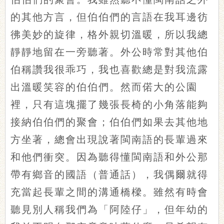
的其他方言，但伯伯們的言語在我耳邊彷
彿美妙的旋律，格外親切溫暖，所以我總
靜靜地留在一旁聽著。外公時常對其他伯
伯稱讚我很乖巧，我也喜歡總是對我流露
出溫暖笑容的伯伯們。然而偌大的公園
裡，只有這塊擺了幾張長椅的小角落能夠
接納伯伯們的聚會；伯伯們如果去其他地
方坐著，總會出現說著閩南語的長輩過來
和他們衝突。因為聽得懂閩南語和外公那
帶有鄉音的國語（普通話），我偶爾就得
充當起長輩之間的溝通橋樑。雖然有時會
聽見別人稱我們為「阿陸仔」，但年幼的