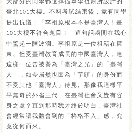
大部分的同學都選擇描摹李祖原所設計的
臺北
大樓。不料考試結束後，竟有同學
101
提出抗議：「李祖原根本不是臺灣人！畫
大樓不符合題目！」這句話瞬間在我心
101
中驚起一陣波瀾。李祖原是一位祖籍在廣
東、但受臺灣教育成長的中國臺灣人，連
這樣一位曾被譽為「臺灣之光」的「臺灣
人」，如今居然也因為「芋頭」的身份而
不受其他「臺灣人」待見。那像我這樣平
平無奇的外省三代，在臺灣社會又豈有容
身之處？直到那時我才終於明白，臺灣社
會經常讓我體會到的「格格不入」感，究
竟從何而來。