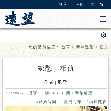
登入
｜
註冊
繁
｜
简
您的當前位置：
首頁
>
青年遠望
>
正文
鄉愁、相仇
作者 |
夙雪
2024年7-12月號
|
總430-435期
青年遠望
#國族認同
#臺灣青年
#兩岸關係