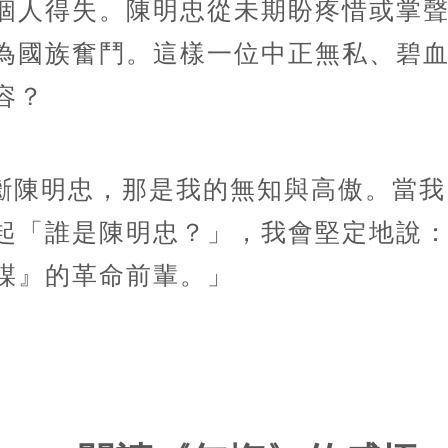
個人得失。陳明忠從未期盼疼惜或掌
為國族奮鬥。這樣一位中正無私、碧
容？
斷陳明忠，那是我的無知與高傲。當我
起「誰是陳明忠？」，我會堅定地說
謀』的革命前輩。」