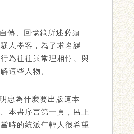
自傳、回憶錄所述必須
、騷人墨客，為了求名謀
與行為往往與常理相悖、與
了解這些人物。
明忠為什麼要出版這本
頁。本書序言第一頁，呂正
此當時的統派年輕人很希望