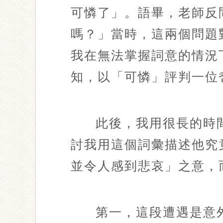
可憐了」。語畢，老師反
嗎？」當時，這兩個問題
我在無法掌握詞意的情況
知，以「可憐」評判一位
此後，我用很長的時
討我用這個詞彙描述他究
並令人感到悲哀」之意，
第一，這段遭遇是意