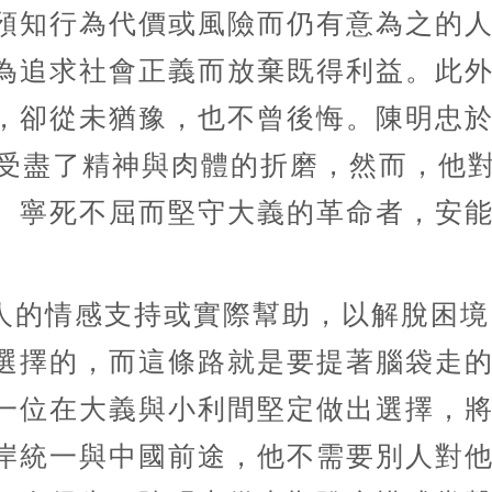
預知行為代價或風險而仍有意為之的
為追求社會正義而放棄既得利益。此
卻從未猶豫，也不曾後悔。陳明忠於19
他受盡了精神與肉體的折磨，然而，他
、寧死不屈而堅守大義的革命者，安
人的情感支持或實際幫助，以解脫困境
選擇的，而這條路就是要提著腦袋走
一位在大義與小利間堅定做出選擇，
岸統一與中國前途，他不需要別人對