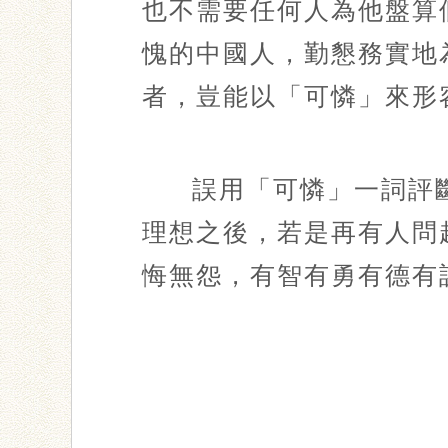
也不需要任何人為他盤算
愧的中國人，勤懇務實地
者，豈能以「可憐」來形
誤用「可憐」一詞評
理想之後，若是再有人問
悔無怨，有智有勇有德有