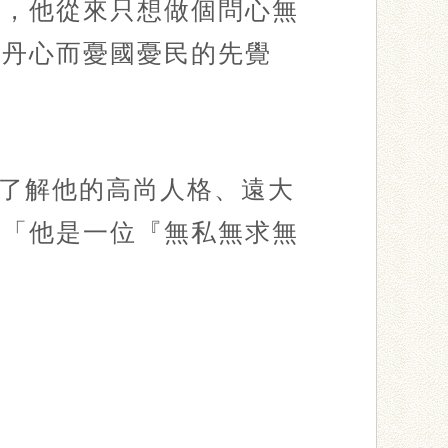
聲，他從來只想做個問心無
血丹心而憂國憂民的先覺
了解他的高尚人格、遠大
：「他是一位『無私無求無