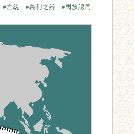
#左統
#義利之辨
#國族認同