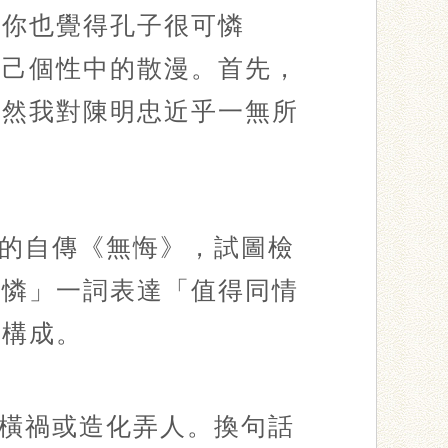
，你也覺得孔子很可憐
自己個性中的散漫。首先，
既然我對陳明忠近乎一無所
？
的自傳《無悔》，試圖檢
可憐」一詞表達「值得同情
斷構成。
橫禍或造化弄人。換句話