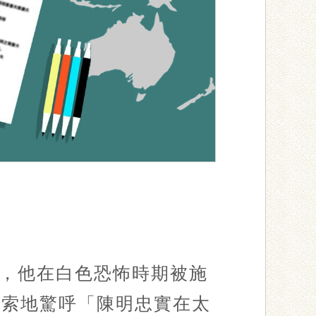
，他在白色恐怖時期被施
思索地驚呼「陳明忠實在太