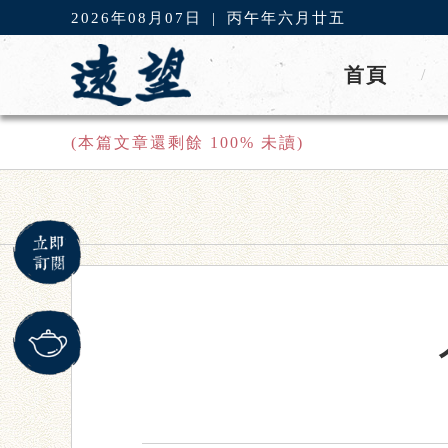
2026年08月07日
|
丙午年六月廿五
首頁
/
(本篇文章還剩餘
100
% 未讀)