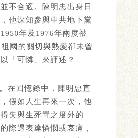
人並不合適。陳明忠出身日
外，他深知參與中共地下黨
50年及1976年兩度被
對祖國的關切與熱愛卻未曾
能以「可憐」來評述？
。在回憶錄中，陳明忠直
的，假如人生再來一次，他
將得失與生死置之度外的
他的際遇表達憐憫或哀痛，