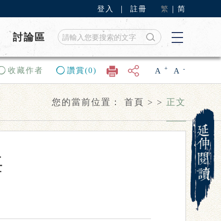
登入
｜
註冊
繁
｜
简
討論區
+
-
收藏作者
讚賞(0)
A
A
您的當前位置：
首頁
>
>
正文
悔