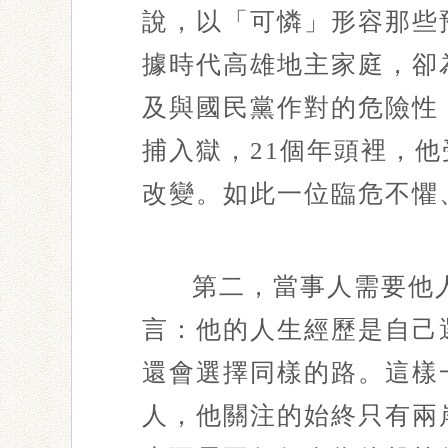
說，以「可憐」形容那些
據時代高雄地主家庭，卻
及與國民黨作對的危險性，
捕入獄，21個年頭裡，
改變。如此一位臨危不懼
第二，當事人需要他
言：他的人生經歷是自己
還會選擇同樣的路。這樣
人，他關注的始終只有兩