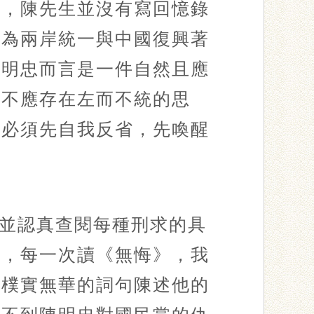
初，陳先生並沒有寫回憶錄
個為兩岸統一與中國復興著
陳明忠而言是一件自然且應
就不應存在左而不統的思
人必須先自我反省，先喚醒
並認真查閱每種刑求的具
志，每一次讀《無悔》，我
以樸實無華的詞句陳述他的