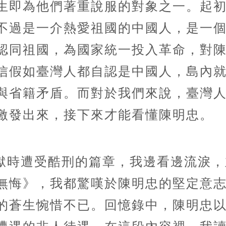
生即為他們著重說服的對象之一。起
不過是一介熱愛祖國的中國人，是一
認同祖國，為國家統一投入革命，對
信假如臺灣人都自認是中國人，島內
與省籍矛盾。而對於我們來說，臺灣
激發出來，接下來才能看懂陳明忠。
獄時遭受酷刑的篇章，我邊看邊流淚，
無悔》，我都驚嘆於陳明忠的堅定意
的蒼生惋惜不已。回憶錄中，陳明忠