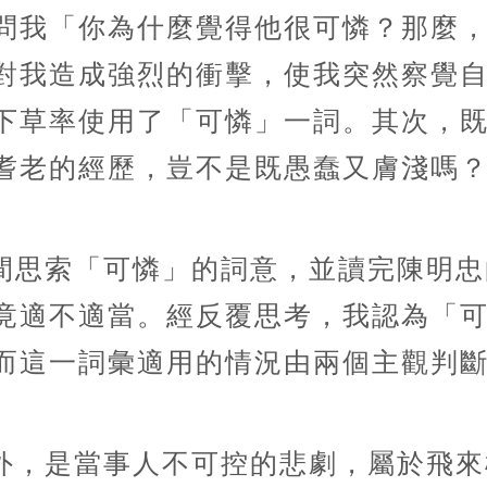
問我「你為什麼覺得他很可憐？那麼
對我造成強烈的衝擊，使我突然察覺
下草率使用了「可憐」一詞。其次，
耆老的經歷，豈不是既愚蠢又膚淺嗎
間思索「可憐」的詞意，並讀完陳明忠
竟適不適當。經反覆思考，我認為「
而這一詞彙適用的情況由兩個主觀判
外，是當事人不可控的悲劇，屬於飛來