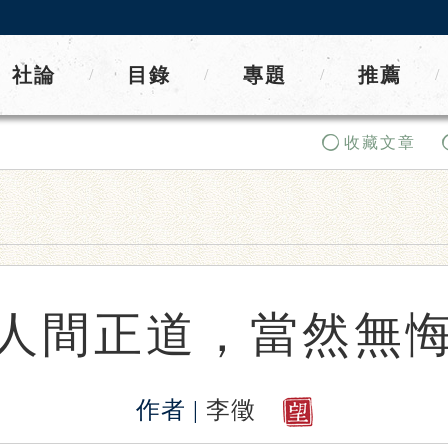
社論
目錄
專題
推薦
/
/
/
/
收藏文章
人間正道，當然無
作者 |
李徵