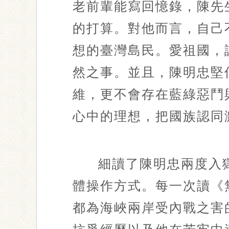
老前輩能寫回憶錄，陳先
的打算。對他而言，自己
想的臺灣島民。愛祖國，
然之事。並且，陳明忠堅
維，更不會存在藍綠惡鬥
心中的理想，把國族認同
細讀了陳明忠兩度入
體操作方式。每一次讀《
都為海峽兩岸受內戰之害