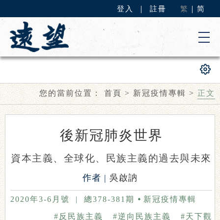
登入
｜
註冊
繁
｜
简
您的當前位置：
首頁
>
新冠疫情專輯
>
正文
後新冠肺炎世界
資本主義、全球化、民族主義的過去與未來
作者 |
吳啟訥
2020年3-6月號
|
總378-381期
新冠疫情專輯
#反民族主義
#逆向民族主義
#天下觀