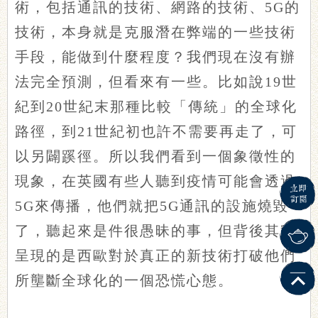
術，包括通訊的技術、網路的技術、5G的
技術，本身就是克服潛在弊端的一些技術
手段，能做到什麼程度？我們現在沒有辦
法完全預測，但看來有一些。比如說19世
紀到20世紀末那種比較「傳統」的全球化
路徑，到21世紀初也許不需要再走了，可
以另闢蹊徑。所以我們看到一個象徵性的
現象，在英國有些人聽到疫情可能會透過
5G來傳播，他們就把5G通訊的設施燒毀
了，聽起來是件很愚昧的事，但背後其實
呈現的是西歐對於真正的新技術打破他們
所壟斷全球化的一個恐慌心態。