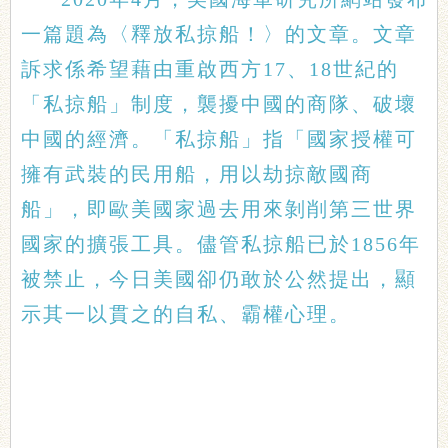
一篇題為〈釋放私掠船！〉的文章。文章
訴求係希望藉由重啟西方17、18世紀的
「私掠船」制度，襲擾中國的商隊、破壞
中國的經濟。「私掠船」指「國家授權可
擁有武裝的民用船，用以劫掠敵國商
船」，即歐美國家過去用來剝削第三世界
國家的擴張工具。儘管私掠船已於1856年
被禁止，今日美國卻仍敢於公然提出，顯
示其一以貫之的自私、霸權心理。