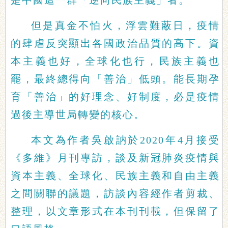
是中國這一群「逆向民族主義」者。
但是真金不怕火，浮雲難蔽日，疫情
的肆虐反突顯出各國政治品質的高下。資
本主義也好，全球化也行，民族主義也
罷，最終總得向「善治」低頭。能長期孕
育「善治」的好理念、好制度，必是疫情
過後主導世局轉變的核心。
本文為作者吳啟訥於2020年4月接受
《多維》月刊專訪，談及新冠肺炎疫情與
資本主義、全球化、民族主義和自由主義
之間關聯的議題，訪談內容經作者剪裁、
整理，以文章形式在本刊刊載，但保留了