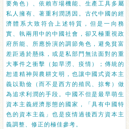
要角色）、依賴市場機能、生產工具多屬
私人擁有、著重利潤誘因。古代中國的經
濟體系大致符合上述特質，但是一向務
實、執兩用中的中國社會，卻又極重視政
府所能、所應扮演的調節角色，避免貧富
差距過於懸殊，或是私部門無法面對的重
大事件之衝擊（如旱澇、疫情）；傳統的
恕道精神與農耕文明，也讓中國式資本主
義以勤儉（而不是西方的殖民、掠奪）做
為追求利潤的手段。中國不但是最早萌生
資本主義經濟形態的國家，「具有中國特
色的資本主義」也是疫情過後西方資本主
義調整、修正的極佳參考。