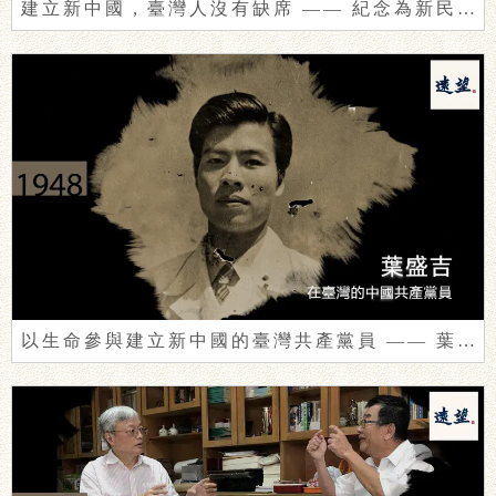
建立新中國，臺灣人沒有缺席 —— 紀念為新民主主義革命犧牲的葉盛吉們
以生命參與建立新中國的臺灣共產黨員 —— 葉盛吉（1923-1950）