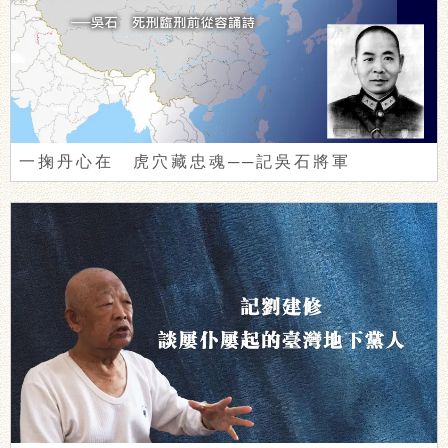
一掬丹心在 虎穴藏忠魂──記吳石將軍