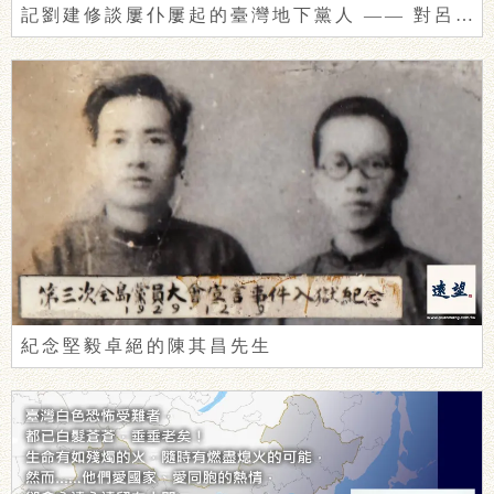
記劉建修談屢仆屢起的臺灣地下黨人 —— 對呂正惠〈以革命為志業──陳明忠的人格與風範〉之回響
紀念堅毅卓絕的陳其昌先生