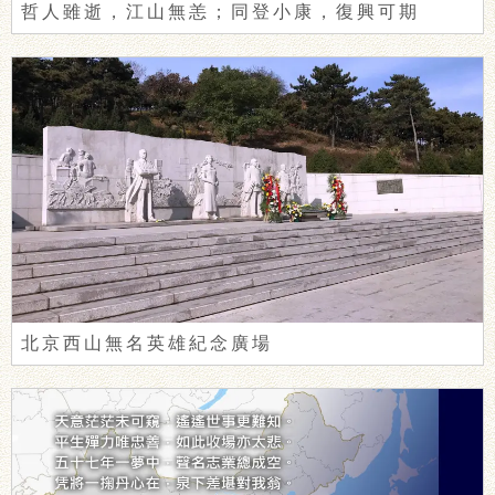
哲人雖逝，江山無恙；同登小康，復興可期
北京西山無名英雄紀念廣場