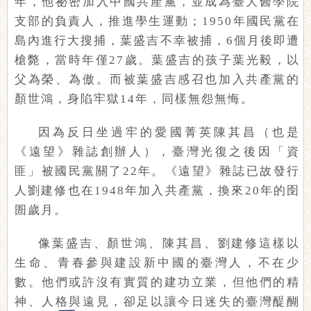
年，他祕密加入中國共產黨，並成為臺大醫學院
支部的負責人，推進學生運動；1950年國民黨在
島內進行大搜捕，葉盛吉不幸被捕，6個月後即遭
槍斃，當時年僅27歲。葉盛吉的孩子葉光毅，以
父為榮、為傲。而被葉盛吉感召也加入共產黨的
顏世鴻，身陷牢獄14年，同樣無怨無悔。
因為反日坐過牢的愛國菁英陳其昌（也是
《遠望》雜誌創辦人），臺灣光復之後因「資
匪」被國民黨關了22年。《遠望》雜誌已故發行
人劉建修也在1948年加入共產黨，換來20年的囹
圄歲月。
像葉盛吉、顏世鴻、陳其昌、劉建修這樣以
生命、青春參與建設新中國的臺灣人，不在少
數。他們或許沒有實質的建功立業，但他們的精
神、人格與遠見，卻足以讓今日迷失的臺灣醍醐