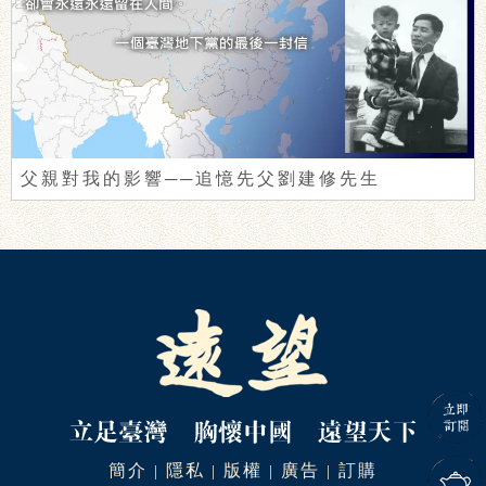
父親對我的影響──追憶先父劉建修先生
簡介
隱私
版權
廣告
訂購
|
|
|
|