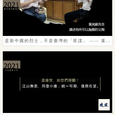
是新中國的烈士，不是臺灣的「匪諜」 —— 葉光毅追憶亡父葉盛吉