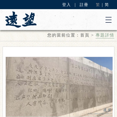
登入
｜
註冊
繁
｜
简
您的當前位置：
首頁
>
專題詳情