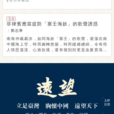
老培有畫說
菲律賓應當提防「塞壬海妖」的歌聲誘惑
|
鄭志華
​南海仲裁裁決，如同海妖「塞壬」的歌聲，迴蕩在南
中國海上空，時而婉轉悠揚，時而繾綣纏綿，令有些
人情思蕩漾、心旌欲搖，還有個別則更是血脈賁張、
奮 ...