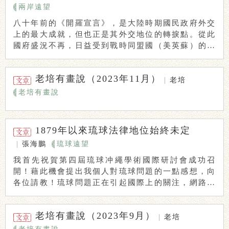
兩岸遠望
八十年前的《開羅宣言》，是大陸時期國民政府外交
上的最大成就，但也正是其外交地位的轉捩點。從此
國府盛況不再，日益受到戰時同盟國（美英蘇）的冷
遇、 ...
老培有畫說（2023年11月）
|
老培
老培有畫說
1879年以來琉球法律地位始終未定
|
張海鵬
琉球遠望
我首先祝賀第四屆琉球冲繩學術國際研討會成功召
開！藉此機會提出我個人對琉球問題的一點感想，向
各位請教！琉球問題正在引起國際上的關注，網路媒
體和社 ...
老培有畫說（2023年9月）
|
老培