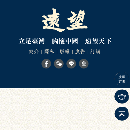
簡介
隱私
版權
廣告
訂購
|
|
|
|