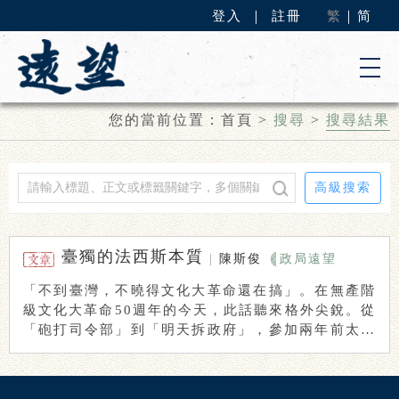
登入
｜
註冊
繁
｜
简
您的當前位置：
首頁
>
搜尋
>
搜尋結果
高級搜索
臺獨的法西斯本質
|
陳斯俊
政局遠望
「不到臺灣，不曉得文化大革命還在搞」。在無產階
級文化大革命50週年的今天，此話聽來格外尖銳。從
「砲打司令部」到「明天拆政府」，參加兩年前太陽
花 ...