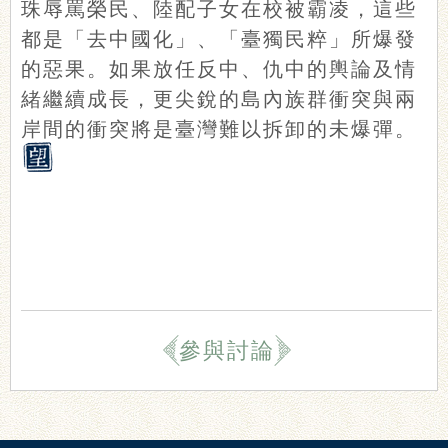
珠辱罵榮民、陸配子女在校被霸凌，這些
都是「去中國化」、「臺獨民粹」所爆發
的惡果。如果放任反中、仇中的輿論及情
緒繼續成長，更尖銳的島內族群衝突與兩
岸間的衝突將是臺灣難以拆卸的未爆彈。
參與討論