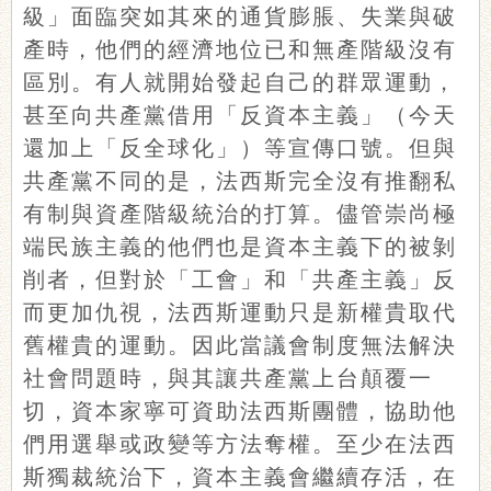
級」面臨突如其來的通貨膨脹、失業與破
產時，他們的經濟地位已和無產階級沒有
區別。有人就開始發起自己的群眾運動，
甚至向共產黨借用「反資本主義」（今天
還加上「反全球化」）等宣傳口號。但與
共產黨不同的是，法西斯完全沒有推翻私
有制與資產階級統治的打算。儘管崇尚極
端民族主義的他們也是資本主義下的被剝
削者，但對於「工會」和「共產主義」反
而更加仇視，法西斯運動只是新權貴取代
舊權貴的運動。因此當議會制度無法解決
社會問題時，與其讓共產黨上台顛覆一
切，資本家寧可資助法西斯團體，協助他
們用選舉或政變等方法奪權。至少在法西
斯獨裁統治下，資本主義會繼續存活，在