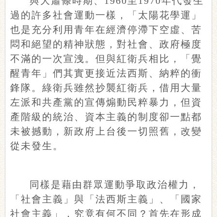
與大蕭條時期、1960至1970年代發生
過的許多社會運動一樣，「太陽花學運」
也是充分利用青年在經濟停滯下空虛、苦
悶和絕望的精神狀態，對社會、政府極度
不滿的一次宣洩。但與紅衛兵相比，「覺
醒青年」們其實更接近法西斯、納粹的衝
鋒隊。綠衛兵雖然抄襲紅衛兵，借用大量
左派和共產黨的宣傳煽動民粹暴力，但資
產階級的統治、資本主義的制度卻一點都
未被撼動，新政府上台後一切照舊，改變
從未發生。
同樣是藉由群眾運動爭取政治權力，
「社會主義」與「法西斯主義」、「國家
社會主義」，究竟有何不同？首先在形成