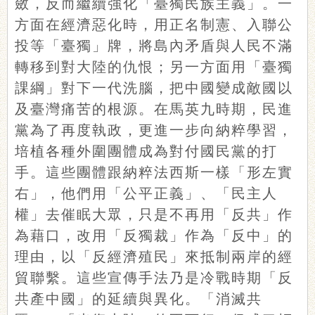
斂，反而繼續強化「臺獨民族主義」。一
方面在經濟惡化時，用正名制憲、入聯公
投等「臺獨」牌，將島內矛盾與人民不滿
轉移到對大陸的仇恨；另一方面用「臺獨
課綱」對下一代洗腦，把中國變成敵國以
及臺灣痛苦的根源。在馬英九時期，民進
黨為了再度執政，更進一步向納粹學習，
培植各種外圍團體成為對付國民黨的打
手。這些團體跟納粹法西斯一樣「形左實
右」，他們用「公平正義」、「民主人
權」去催眠大眾，只是不再用「反共」作
為藉口，改用「反獨裁」作為「反中」的
理由，以「反經濟殖民」來抵制兩岸的經
貿聯繫。這些宣傳手法乃是冷戰時期「反
共產中國」的延續與異化。「消滅共