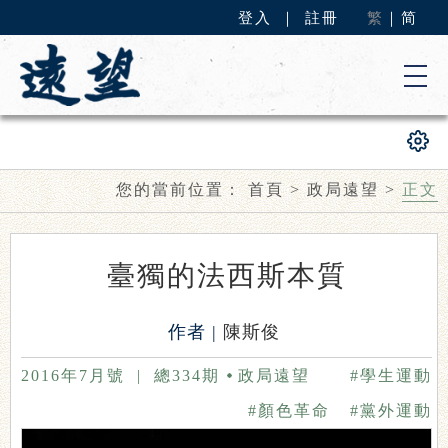
登入
｜
註冊
繁
｜
简
您的當前位置：
首頁
>
政局遠望
>
正文
臺獨的法西斯本質
作者 |
陳斯俊
2016年7月號
|
總334期
政局遠望
#學生運動
#顏色革命
#黨外運動