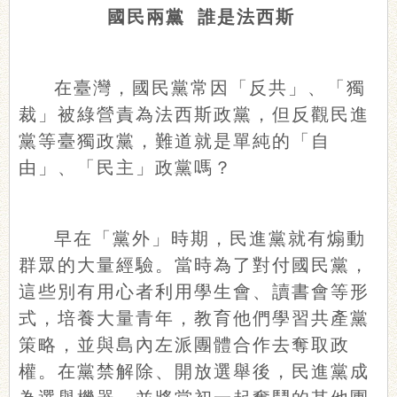
國民兩黨 誰是法西斯
在臺灣，國民黨常因「反共」、「獨
裁」被綠營責為法西斯政黨，但反觀民進
黨等臺獨政黨，難道就是單純的「自
由」、「民主」政黨嗎？
早在「黨外」時期，民進黨就有煽動
群眾的大量經驗。當時為了對付國民黨，
這些別有用心者利用學生會、讀書會等形
式，培養大量青年，教育他們學習共產黨
策略，並與島內左派團體合作去奪取政
權。在黨禁解除、開放選舉後，民進黨成