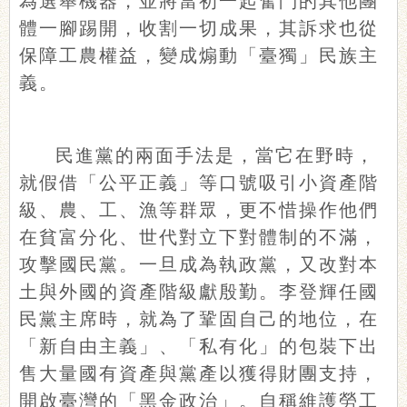
為選舉機器，並將當初一起奮鬥的其他團
體一腳踢開，收割一切成果，其訴求也從
保障工農權益，變成煽動「臺獨」民族主
義。
民進黨的兩面手法是，當它在野時，
就假借「公平正義」等口號吸引小資產階
級、農、工、漁等群眾，更不惜操作他們
在貧富分化、世代對立下對體制的不滿，
攻擊國民黨。一旦成為執政黨，又改對本
土與外國的資產階級獻殷勤。李登輝任國
民黨主席時，就為了鞏固自己的地位，在
「新自由主義」、「私有化」的包裝下出
售大量國有資產與黨產以獲得財團支持，
開啟臺灣的「黑金政治」。自稱維護勞工