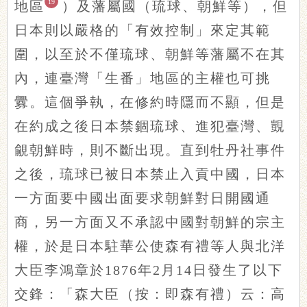
19
地區
）及藩屬國（琉球、朝鮮等），但
日本則以嚴格的「有效控制」來定其範
圍，以至於不僅琉球、朝鮮等藩屬不在其
內，連臺灣「生番」地區的主權也可挑
釁。這個爭執，在修約時隱而不顯，但是
在約成之後日本禁錮琉球、進犯臺灣、覬
覦朝鮮時，則不斷出現。直到牡丹社事件
之後，琉球已被日本禁止入貢中國，日本
一方面要中國出面要求朝鮮對日開國通
商，另一方面又不承認中國對朝鮮的宗主
權，於是日本駐華公使森有禮等人與北洋
大臣李鴻章於1876年2月14日發生了以下
交鋒：「森大臣（按：即森有禮）云：高