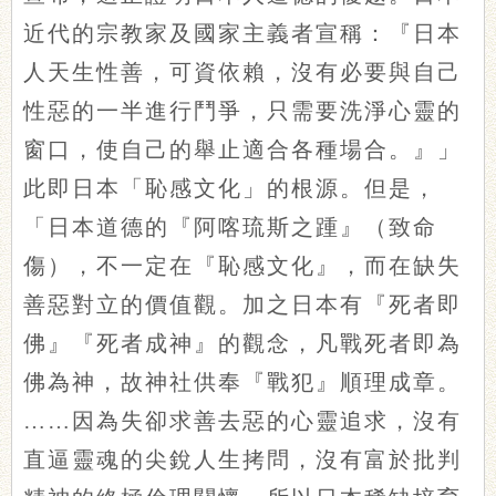
近代的宗教家及國家主義者宣稱：『日本
人天生性善，可資依賴，沒有必要與自己
性惡的一半進行鬥爭，只需要洗淨心靈的
窗口，使自己的舉止適合各種場合。』」
此即日本「恥感文化」的根源。但是，
「日本道德的『阿喀琉斯之踵』（致命
傷），不一定在『恥感文化』，而在缺失
善惡對立的價值觀。加之日本有『死者即
佛』『死者成神』的觀念，凡戰死者即為
佛為神，故神社供奉『戰犯』順理成章。
……因為失卻求善去惡的心靈追求，沒有
直逼靈魂的尖銳人生拷問，沒有富於批判