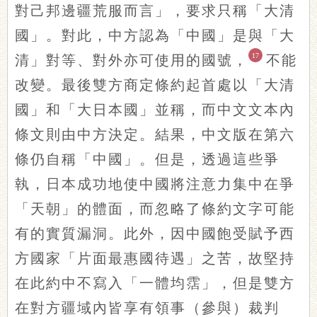
對己邦邊疆荒服而言」，要求只稱「大清
國」。對此，中方認為「中國」是與「大
17
清」對等、對外亦可使用的國號，
不能
改變。最後雙方商定條約起首處以「大清
國」和「大日本國」並稱，而中文文本內
條文則由中方決定。結果，中文版在第六
條仍自稱「中國」。但是，透過這些爭
執，日本成功地使中國將注意力集中在爭
「天朝」的體面，而忽略了條約文字可能
有的實質漏洞。此外，因中國飽受賦予西
方國家「片面最惠國待遇」之苦，故堅持
在此約中不寫入「一體均霑」，但是雙方
在對方疆域內皆享有領事（參與）裁判