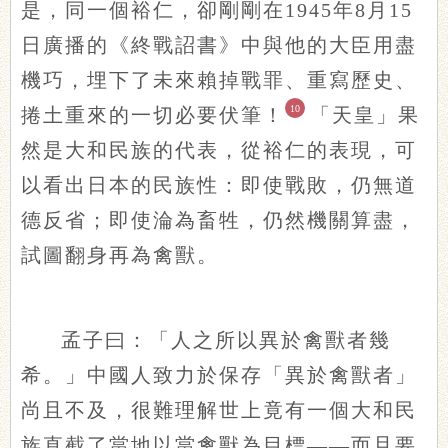
是，同一個裕仁，卻剛剛在1945年8月15
日廣播的《終戰詔書》中與他的大臣用盡
機巧，埋下了未來賴掉戰罪、重寫歷史、
10
捲土重來的一切必要伏筆！
「天皇」果
然是大和民族的代表，從裕仁的表現，可
以看出日本的民族性：即使戰敗，仍無道
德反省；即使淪為畜牲，仍然機關算盡，
試圖翻身再為禽獸。
孟子曰：「人之所以異於禽獸者幾
希。」中國人致力於保存「異於禽獸者」
尚且不及，很難理解世上竟有一個大和民
族直截了當地以當禽獸為目標——而且要