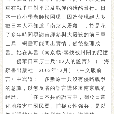
軍在戰爭中對平民及戰俘的殘酷暴行。日
本一位小學老師松岡環，因為發現絕大多
數日本人不知道「南京大屠殺」，於是花
了多年時間尋訪曾經參與大屠殺的前日軍
士兵，竭盡可能問出實情，然後整理成
書。她在其書《南京戰·尋找被封閉的記憶
——侵華日軍原士兵102人的證言》（上海
辭書出版社，2002年12月）〈中文版前
言〉中寫道：「多數原士兵沒有侵略戰爭
的意識，以無反省的語言講述著南京戰的
經歷。」「在日本兵的證言中，關於日常
化地殺害中國民眾、捕捉女性強姦，是以