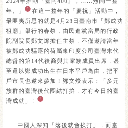
2024年推動『臺南400』，……熱鬧一整
1
年。」
在這一整年的「慶祝」活動中，
最匪夷所思的就是4月28日臺南市「鄭成功
祖廟」舉行的春祭，由民進黨當局的行政
院副院長鄭文燦擔任主祭，不僅邀請當年
被鄭成功驅逐的荷屬東印度公司臺灣末代
總督的第14代後裔與其家族成員出席，甚
至還以鄭成功出生在日本平戶為由，把平
戶市長也邀來參加！鄭文燦表示：「多元
族群的臺灣後代團結打拚，才有今日的臺
2
灣成就」！
中國人深知「落後就會挨打」，而臺