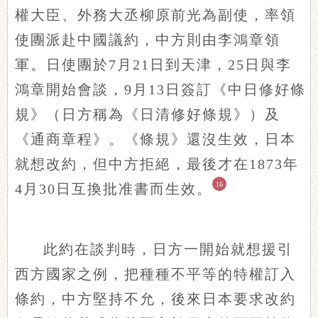
權大臣、外務大丞柳原前光為副使，率領
使團派赴中國議約，中方則由李鴻章領
軍。日使團於7月21日到天津，25日與李
鴻章開始會談，9月13日簽訂《中日修好條
規》（日方稱為《日清修好條規》）及
《通商章程》。《條規》還沒生效，日本
就想改約，但中方拒絕，最後才在1873年
16
4月30日互換批准書而生效。
此約在談判時，日方一開始就想援引
西方國家之例，把種種不平等的特權訂入
條約，中方堅持不允，後來日本要求改約