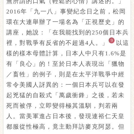
無所謂的口氣（輕鬆的心情）講述的。」
2016年「九一八」事變紀念日之前，松岡
環在大連舉辦了一場名為「正視歷史」的
講座，她說：「在我能找到的250個日本兵
9
裡，對戰爭有反省的不超過4人。」
以這
樣的樣本母體計算，日本人中只有1.6%是
有「良心」的！至於日本人表現出「獵物
／畜牲」的例子，則是在太平洋戰爭中經
常令美國人訝異的：一個日本兵可以在發
起兇猛的自殺式「萬歲衝鋒」之後，若未
死而被俘，立即變得極其溫馴，判若兩
人。當美軍進占日本後，發現連裕仁天皇
都服從性極高，竟主動拜訪麥克阿瑟。但