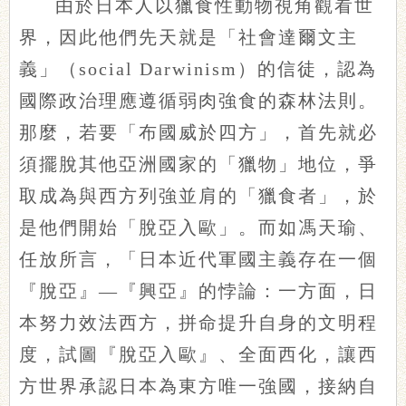
由於日本人以獵食性動物視角觀看世
界，因此他們先天就是「社會達爾文主
義」（social Darwinism）的信徒，認為
國際政治理應遵循弱肉強食的森林法則。
那麼，若要「布國威於四方」，首先就必
須擺脫其他亞洲國家的「獵物」地位，爭
取成為與西方列強並肩的「獵食者」，於
是他們開始「脫亞入歐」。而如馮天瑜、
任放所言，「日本近代軍國主義存在一個
『脫亞』—『興亞』的悖論：一方面，日
本努力效法西方，拼命提升自身的文明程
度，試圖『脫亞入歐』、全面西化，讓西
方世界承認日本為東方唯一強國，接納自