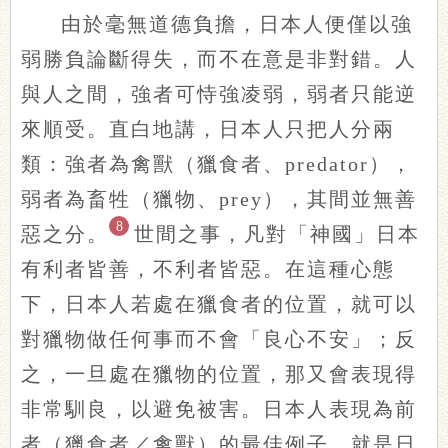
由於毫無道德負擔，日本人便僅以強
弱勝負論斷得失，而不在意是非對錯。人
與人之間，強者可恃強凌弱，弱者只能逆
來順受。直白地講，日本人只把人分兩
類：強者為禽獸（獵食者、predator），
弱者為畜牲（獵物、prey），其間並無善
8
惡之分。
世間之事，凡對「神國」日本
有利者皆善，不利者皆惡。在這種心態
下，日本人若處在獵食者的位置，就可以
對獵物做任何事而不會「良心不安」；反
之，一旦處在獵物的位置，那又會表現得
非常馴良，以避免被害。日本人表現為前
者（獵食者／禽獸）的最佳例子，就是日