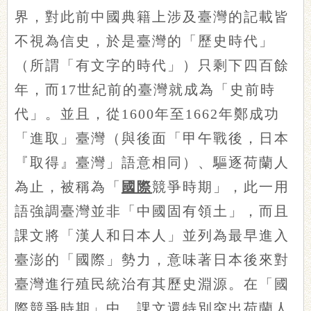
界，對此前中國典籍上涉及臺灣的記載皆
不視為信史，於是臺灣的「歷史時代」
（所謂「有文字的時代」）只剩下四百餘
年，而17世紀前的臺灣就成為「史前時
代」。並且，從1600年至1662年鄭成功
「進取」臺灣（與後面「甲午戰後，日本
『取得』臺灣」語意相同）、驅逐荷蘭人
為止，被稱為「
國際
競爭時期」，此一用
語強調臺灣並非「中國固有領土」，而且
課文將「漢人和日本人」並列為最早進入
臺澎的「國際」勢力，意味著日本後來對
臺灣進行殖民統治有其歷史淵源。在「國
際競爭時期」中，課文還特別突出荷蘭人