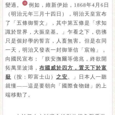
13
變過。
例如，維新伊始，1868年4月6日
（明治元年三月十四日），明治天皇宣布
了「五條御誓文」，其中第五條是「求知
識於世界，大振皇基。」乍看之下，彷彿
只是個好學的誓言，人畜無害。但是在同
一天，明治又發表一封御筆信「宸翰」，
向國民宣布：「朕安撫爾等億兆，終欲開
拓萬里波濤，
布國威於四方，置天下於富
嶽
（按：即富士山）
之安
。」日本人一聽
就懂——這是要朝向「國際食物鏈」的上
端移動了。