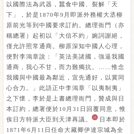
以國際法為武器，蠶食中國、裂解「天
下」，於是1870年9月即派外務權大丞柳
原前光等到中國要求訂約。總理衙門（亦
稱總署）起初以「大信不約」婉詞謝絕，
僅允許照常通商。柳原深知中國人心理，
便對李鴻章說：「英法美諸國，強逼我國
通商，我心不甘，而力難獨抗。……惟念
我國與中國最為鄰近，宜先通好，以冀同
心合力。」此語正中李鴻章「以夷制夷」
之下懷，李於是上書總理衙門，贊成與日
本訂約，總署便於10月31日回覆同意，惟
15
俟日方特派大臣到天津再議。
日本即於
1871年6月11日任命大藏卿伊達宗城為全