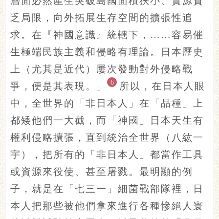
層面必然產生突破島國面積狹小、資源貧
乏局限，向外拓展生存空間的擴張性追
求。在『神國意識』統轄下，……容易催
生極端民族主義和侵略有理論。日本歷史
上（尤其是近代）屢次發動對外侵略戰
6
爭，便是其表現。」
所以，在日本人眼
中，全世界的「非日本人」在「品種」上
都矮他們一大截，而「神國」日本天生有
權利侵略擴張，直到統治全世界（八紘一
宇），把所有的「非日本人」都當作工具
或資源來役使、甚至屠戮。最明顯的例
子，就是在「七三一」細菌戰部隊裡，日
本人把那些被他們拿來進行各種慘絕人寰