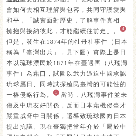
會如何去相互理解與包容，共同守護愛與
和平，「誠實面對歷史，了解事件真相，
4
擁抱與接納彼此，才能繼續往前走」。
但是，發生在1874年的牡丹社事件（日本
稱為「臺灣出兵」，見下圖）實際上是日
本以琉球漂民於1871年在臺遇害（八瑤灣
事件）為藉口，試圖以武力逼迫中國承認
琉球屬日、同時試探殖民臺灣的可能性的
5
一樁侵略行為。
當時，八瑤灣事件並未
傷及中琉友好關係，反而日本藉機侵臺才
嚴重威脅中日關係，還導致琉球國向日本
提出抗議。現在臺獨把當年介於「屬於中