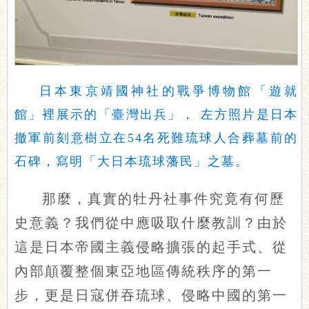
日本東京靖國神社的戰爭博物館「遊就
館」裡展示的「臺灣出兵」， 左方照片是日本
撤軍前刻意樹立在54名死難琉球人合葬墓前的
石碑，寫明「大日本琉球藩民」之墓。
那麼，真實的牡丹社事件究竟有何歷
史意義？我們從中應吸取什麼教訓？由於
這是日本帝國主義侵略擴張的起手式、從
內部顛覆整個東亞地區傳統秩序的第一
步，更是日寇併吞琉球、侵略中國的第一