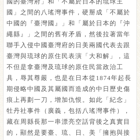
國的臺灣府」和「不屬於日本的琉球王
國」之間的八瑤灣事件，硬掰成「不屬於
中國的『臺灣國』」和「屬於日本的『沖
繩縣』」之間的舊有矛盾，然後拉著當年
聯手入侵中國臺灣府的日美兩國代表去跟
臺灣與琉球的原住民表演「大和解」，這
不但是拿臺灣及琉球的原住民當政治工
具，辱其尊嚴，也是在日本從1874年起長
期侵略中國及其屬國而造成的中日歷史傷
痕上再劃一刀，增加仇恨。如此「紀念」
牡丹社事件（廣義，包括八瑤灣事件），
藏在周縣長那一串漂亮空話背後之真實目
的，顯然是要臺、琉、日、美「擁抱與接