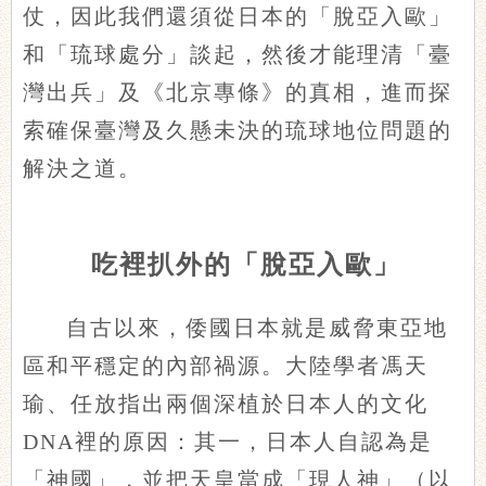
仗，因此我們還須從日本的「脫亞入歐」
和「琉球處分」談起，然後才能理清「臺
灣出兵」及《北京專條》的真相，進而探
索確保臺灣及久懸未決的琉球地位問題的
解決之道。
吃裡扒外的「脫亞入歐」
自古以來，倭國日本就是威脅東亞地
區和平穩定的內部禍源。大陸學者馮天
瑜、任放指出兩個深植於日本人的文化
DNA裡的原因：其一，日本人自認為是
「神國」，並把天皇當成「現人神」（以