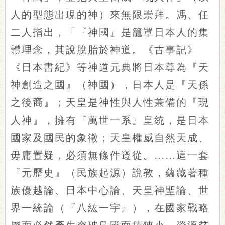
人的型態出現的神）來無限崇拜。馮、任
二人指出，「『神國』是籠罩日本人的集
體理念，其說脫胎於神道。《古事記》
《日本書紀》等神道元典將日本尊為『天
神創造之國』（神國），日本人是『天孫
之後裔』；天皇是神性與人性兼備的『現
人神』，擁有『萬世一系』皇統，是日本
國家及國民的象徵；天皇權威自然天成、
毋庸置疑，必須無條件遵從。……這一套
『元歷史』（民族起源）說教，蘊藏著種
族優越論、日本中心論、天皇神聖論、世
界一統論（『八紘一宇』），在國家戰略