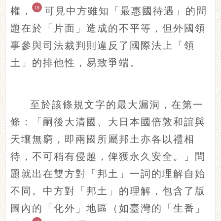
18
權，
可見中方雖知「最惠國待遇」的問
題在於「片面」造成的不平等，但外國領
事參與司法裁判則違反了國際法上「領
土」的排他性，易致爭端。
至於該條規文字的最大漏洞，在第一
條：「嗣後大清國、大日本國倍敦和誼與
天壤無窮，即兩國所屬邦土亦各以禮相
待，不可稍有侵越，俾獲永久安全。」問
題就出在雙方對「邦土」一詞的理解自始
不同。中方對「邦土」的理解，包含了版
圖內的「化外」地區（如臺灣的「生番」