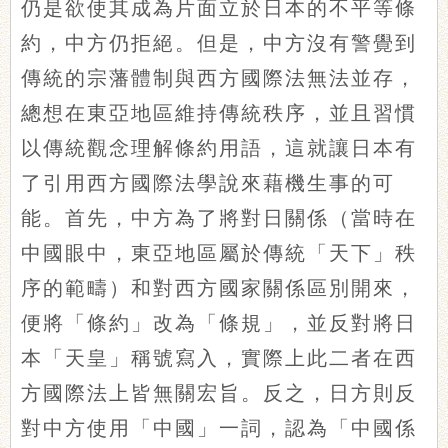
仍是欲使其成為片面立於日本的不平等條
約，中方仍拒絕。但是，中方沒有警覺到
傳統的宗藩體制與西方國際法無法並存，
總想在東亞地區維持傳統秩序，並且習慣
以傳統觀念理解條約用語，這就讓日本有
了引用西方國際法學說來藉機生事的可
能。首先，中方為了將對日關係（當時在
中國眼中，東亞地區屬於傳統「天下」秩
序的範疇）和對西方國家關係區別開來，
便將「條約」改為「條規」，並反對將日
本「天皇」稱號寫入，實際上此二者在西
方國際法上皆無關宏旨。反之，日方則反
對中方使用「中國」一詞，認為「中國係