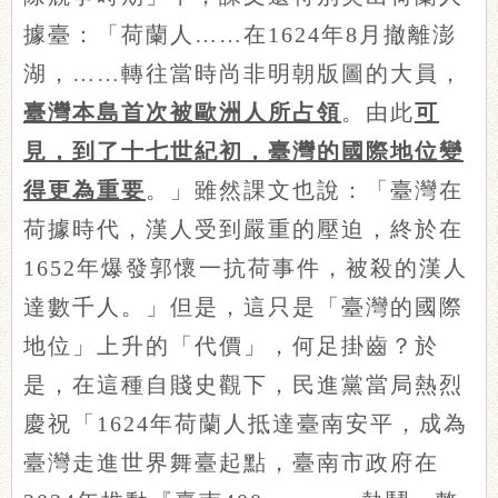
據臺：「荷蘭人……在1624年8月撤離澎
湖，……轉往當時尚非明朝版圖的大員，
臺灣本島首次被歐洲人所占領
。由此
可
見，到了十七世紀初，臺灣的國際地位變
得更為重要
。」雖然課文也說：「臺灣在
荷據時代，漢人受到嚴重的壓迫，終於在
1652年爆發郭懷一抗荷事件，被殺的漢人
達數千人。」但是，這只是「臺灣的國際
地位」上升的「代價」，何足掛齒？於
是，在這種自賤史觀下，民進黨當局熱烈
慶祝「1624年荷蘭人抵達臺南安平，成為
臺灣走進世界舞臺起點，臺南市政府在