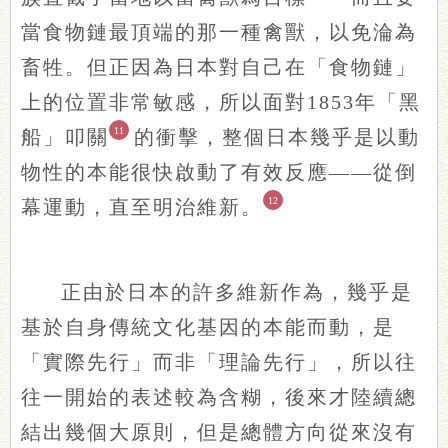
當食物鏈最頂端的那一種禽獸，以免淪為
畜牲。但正因為日本對自己在「食物鏈」
上的位置非常敏感，所以面對1853年「黑
11
船」叩關
的衝擊，整個日本幾乎是以動
物性的本能很快啟動了有效反應——從倒
12
幕運動，直至明治維新。
正由於日本的許多維新作為，幾乎是
基於自身傳統文化基因的本能而動，是
「實際先行」而非「理論先行」，所以往
往一開始的表述較為含糊，後來才陸續總
結出幾個大原則，但是總體方向從來沒有