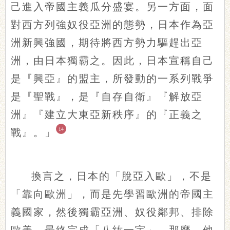
己進入帝國主義瓜分盛宴。另一方面，面
對西方列強奴役亞洲的態勢，日本作為亞
洲新興強國，期待將西方勢力驅趕出亞
洲，由日本獨霸之。因此，日本宣稱自己
是『興亞』的盟主，所發動的一系列戰爭
是『聖戰』，是『自存自衛』『解放亞
洲』『建立大東亞新秩序』的『正義之
14
戰』。」
換言之，日本的「脫亞入歐」，不是
「靠向歐洲」，而是先學習歐洲的帝國主
義國家，然後獨霸亞洲、奴役鄰邦、排除
歐美，最終完成「八紘一宇」。那麼，他