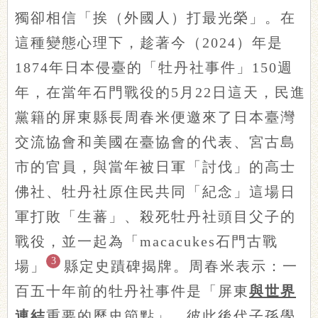
獨卻相信「挨（外國人）打最光榮」。在
這種變態心理下，趁著今（2024）年是
1874年日本侵臺的「牡丹社事件」150週
年，在當年石門戰役的5月22日這天，民進
黨籍的屏東縣長周春米便邀來了日本臺灣
交流協會和美國在臺協會的代表、宮古島
市的官員，與當年被日軍「討伐」的高士
佛社、牡丹社原住民共同「紀念」這場日
軍打敗「生蕃」、殺死牡丹社頭目父子的
戰役，並一起為「macacukes石門古戰
3
場」
縣定史蹟碑揭牌。周春米表示：一
百五十年前的牡丹社事件是「屏東
與世界
連結
重要的歷史節點」，彼此後代子孫學