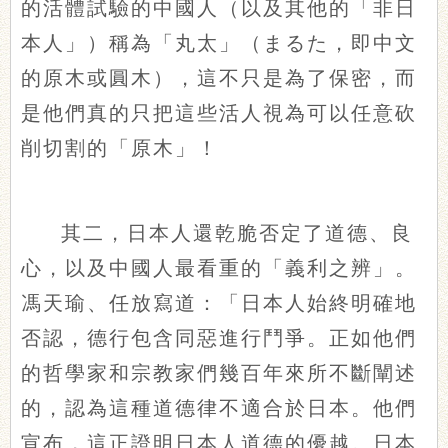
的活體試驗的中國人（以及其他的「非日
本人」）稱為「丸太」（まるた，即中文
的原木或圓木），這不只是為了保密，而
是他們真的只把這些活人視為可以任意砍
削切割的「原木」！
其二，日本人還乾脆否定了道德、良
心，以及中國人最看重的「義利之辨」。
馮天瑜、任放寫道：「日本人始終明確地
否認，德行包含同惡進行鬥爭。正如他們
的哲學家和宗教家們幾百年來所不斷闡述
的，認為這種道德律不適合於日本。他們
宣布，這正證明日本人道德的優越。日本