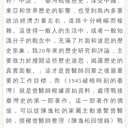
野〉中說，「臺灣戰後歷史，深受中國、
東亞和世界歷史的影響，也受到島內多重
政治經濟力量左右，道路十分崎嶇而複
雜。這使得一般人的生活中，或者一般知
識分子的觀念中，充滿了片面和迷思的歷
史形象，我20年來的歷史研究和評論，主
要致力於撥開這些歷史迷思，揭露歷史的
真實面貌。」這才是曾醫師回臺之後最重
要的工作目標，而《1945破曉時刻的臺
灣》就是曾醫師根據原始資料，處理戰後
臺灣史的第一部著作。這一部著作的價
值，可以從陳逸松的家屬主動連繫曾醫
師，授權曾醫師整理《陳逸松回憶錄》戰