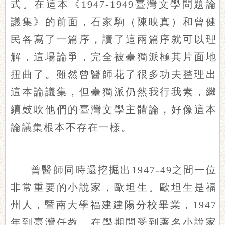
式。在這本《1947-1949臺灣文學問題論
議集》的前面，石家駒（陳映真）和曾健
民各寫了一篇序，讀了這兩篇序就可以理
解，這場論爭，完全被臺獨派極其片面地
扭曲了。雖然曾醫師花了很多功夫整理出
這本論議集，但臺獨派仍然我行我素，繼
續鼓吹他們的臺灣文學主體論，好像這本
論議集根本不存在一樣。
曾醫師同時還挖掘出1947-49之間一位
非常重要的小說家，歐坦生。歐坦生是福
州人，暨南大學福建建陽分校畢業，1947
年到臺灣任教。在學期間受到著名小說家