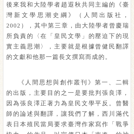
後來我和大陸學者趙遐秋共同主編的《臺
灣新文學思潮史綱》（人間出版社，
2002），其中第三章，由大陸學者曾慶瑞
所負責的〈在「皇民文學」的壓迫下的現
實主義思潮〉，主要就是根據曾健民翻譯
的文獻和他那一篇長文撰寫而成的。
《人間思想與創作叢刊》第一、二輯
的出版，主要目的之一是要批判張良澤，
因為張良澤正著力為皇民文學平反。曾醫
師的論述與翻譯，讓我們了解，西川滿代
表日本殖民當局要求臺灣作家寫作「戰爭