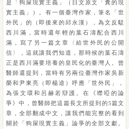
是「狗屎現實主義」（日文原文「糞的現
實主義」）。有一個臺灣作家，筆名「世
外民」的（即後來的邱永漢），為文反駁
西川滿，當時還年輕的葉石濤配合西川
滿，寫了另一篇文章〈給世外民的公開
信〉，這就讓我們知道，那時候的葉石濤
正是西川滿要培養的皇民化的臺灣人。曾
醫師還提到，當時有另兩位臺灣作家吳新
榮和尹東亮（即楊逵）呼應「世外民」，
為張文環和呂赫若辯護。在《噤啞的論
爭》中，曾醫師把這篇長文所提到的5篇文
章，全部翻成中文，讓我們能完整的看到
關於「狗屎現實主義」論爭的全部文獻。