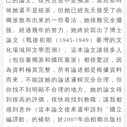
己的論文。徐秀慧並不是獨派，當然那時
候她還不是統派，但她已經先天接受了由
獨派散布出來的一些看法，她很難完全擺
脫。經過幾年的努力，她終於寫出了博士
論文《戰後初期（1945-1949）臺灣的文
化場域與文學思潮》。這本論文讓很多人
（包括臺獨派和國民黨派）都很驚訝，因
為資料極其完整，所有論述都是根據資料
而來，不能說她的論述邏輯完全合理，但
你找不到明顯不合理的地方。她的論文得
到很高的評價，很快就找到教職，讓我都
感到意外（這本論文後來還申請到「國立
編譯館」的補助，於2007年由稻鄉出版社