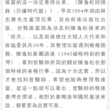
後篇的這一決定看得出來。《陳逸松回憶
錄（日據時代篇）》，早在1994年就由林
忠勝先生處理完畢，並由前衛出版社出
版。但戰後篇因為涉及到陳逸松後來的
「投共」，以及前後擔任大陸人大代表和
政協委員共20年，其整理出版遇到種種困
難。陳逸松家屬讀過《1945破曉時刻的臺
灣》，看到曾醫師所寫的關於陳逸松在那
個時候的各種行事，認為十分忠實，所以
才會找到曾醫師，希望他能夠整理戰後
篇。從這一點就可以看出，曾醫師的戰後
臺灣史撰述，相對於臺獨派和國民黨派來
說，都要更為忠實可靠。