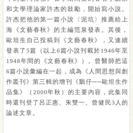
和文學理論家許杰的鼓勵，開始寫小說。
許杰把他的第一篇小說〈泥坑〉推薦給上
海《文藝春秋》的主編范泉發表。其後，
歐坦生自己投稿到《文藝春秋》，又連續
發表了5篇（以上6篇小說刊載於1946年至
1948年間的《文藝春秋》）。曾醫師把這
6篇小說彙編在一起，成為《人間思想與創
作叢刊》第三輯的增刊《鵝仔──歐坦生作
品集》（2000年秋）的主要內容，此集同
時還刊登了呂正惠、朱雙一、曾健民3人的
論述文章。