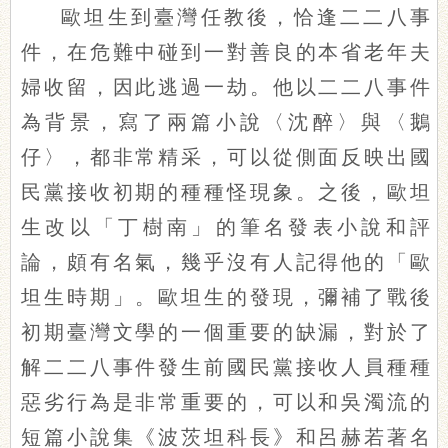
歐坦生到臺灣任教後，恰逢二二八事
件，在危難中碰到一對善良的本省老年夫
婦收留，因此逃過一劫。他以二二八事件
為背景，寫了兩篇小說〈沈醉〉與〈鵝
仔〉，都非常精采，可以從側面反映出國
民黨接收初期的種種怪現象。之後，歐坦
生改以「丁樹南」的筆名發表小說和評
論，頗有名氣，幾乎沒有人記得他的「歐
坦生時期」。歐坦生的發現，彌補了戰後
初期臺灣文學的一個重要的缺漏，對於了
解二二八事件發生前國民黨接收人員種種
惡劣行為是非常重要的，可以和吳濁流的
短篇小說集《波茨坦科長》和呂赫若著名