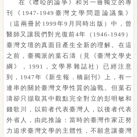
在《噤啞的論爭》和另一冊獨立的專
刊《1947-1949臺灣文學問題論議集》
（這兩冊於1999年9月同時出版）中，曾
醫師又讓我們對光復前4年（1946-1949）
臺灣文壇的真面目產生全新的理解。在這
之前，臺獨派的葉石濤（見《臺灣文學史
綱》，1991，文學界雜誌社）已經注意
到，1947年《新生報．橋副刊》上，有一
連串的關於臺灣文學性質的論戰。但葉石
濤卻只擷取其中觀點完全對立的彭明敏和
錢歌川，以前者代表臺灣人，以後者代表
外省人，由此推論：當時的臺灣作家正努
力追求臺灣文學的主體性，不願意讓臺灣