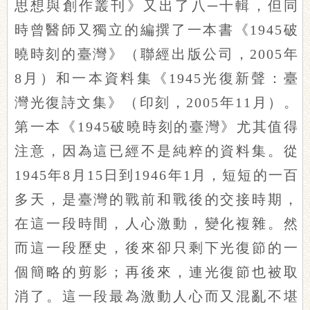
思想與創作叢刊》又出了八─十輯，但同
時曾醫師又獨立的編撰了一本書《1945破
曉時刻的臺灣》（聯經出版公司，2005年
8月）和一本資料集《1945光復新聲：臺
灣光復詩文集》（印刻，2005年11月）。
第一本《1945破曉時刻的臺灣》尤其值得
注意，因為這已經不是純粹的資料集。從
1945年8月15日到1946年1月，短短的一百
多天，是臺灣的戰前和戰後的交接時期，
在這一段時間，人心激動，變化複雜。然
而這一段歷史，後來卻只剩下光復節的一
個簡略的剪影；再後來，連光復節也被取
消了。這一段最為激動人心而又混亂不堪