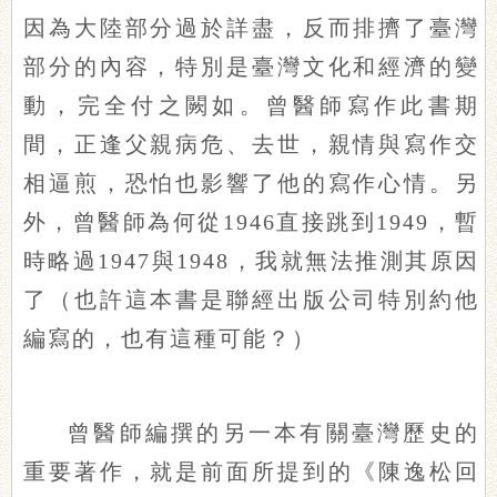
因為大陸部分過於詳盡，反而排擠了臺灣
部分的內容，特別是臺灣文化和經濟的變
動，完全付之闕如。曾醫師寫作此書期
間，正逢父親病危、去世，親情與寫作交
相逼煎，恐怕也影響了他的寫作心情。另
外，曾醫師為何從1946直接跳到1949，暫
時略過1947與1948，我就無法推測其原因
了（也許這本書是聯經出版公司特別約他
編寫的，也有這種可能？）
曾醫師編撰的另一本有關臺灣歷史的
重要著作，就是前面所提到的《陳逸松回