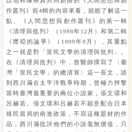
以他和陳映真共同創辦的《人間思想與創
作叢刊》前4輯的內容來看，就能了解這一
點。《人間思想與創作叢刊》的第一輯
《清理與批判》（1998年12月）和第二輯
《噤啞的論爭》（1999年9月），其重點
之一就是對「皇民文學的清理與批判」。
在《清理與批判》中，曾醫師撰寫了〈臺
灣「皇民文學」的總清算〉這一長文，談
到西川滿在太平洋戰爭時期，曾極力抨擊
當時臺灣最重要的兩位小說家，張文環和
呂赫若。張文環和呂赫若不願意配合日本
殖民當局的南進政策，不寫這種題材的作
品，西川滿批評他們的小說毫無價值，只