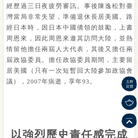
經歷過三日夜疲勞審訊。事後陳逸松對臺
灣當局非常失望，準備退休長居美國。路
經日本時，因日本中國僑領的鼓勵，上書
周恩來，因此周恩來邀其訪問大陸，並熱
情留他擔任兩屆人大代表，其後又擔任兩
屆政協委員。擔任政協委員期間，主要留
居美國（只有一次短暫回大陸參加政協會
議），2007年病逝，享年93。
以強烈歷史責任感完成