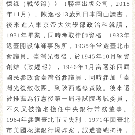
憶錄（戰後篇）》（聯經出版公司，2015
年11月）。陳逸松13歲到日本岡山讀書，
後來進入東京帝大法學部政治科就讀，
1931年畢業，同時考取律師資格。1933年
返臺開設律師事務所，1935年當選臺北市
會議員。臺灣光復後，於1945年10月獨資
創辦《政經報》，1946年8月當選第四屆
國民參政會臺灣省參議員，同時參加「臺
灣光復致敬團」到陝西遙祭黃陵。後來還
被推薦為行憲後第一屆考試院考試委員，
不久又被指名擔任中央銀行常務董事。
1964年參選臺北市長失利，1971年因臺北
市美國花旗銀行爆炸案，誤遭警總拘押，