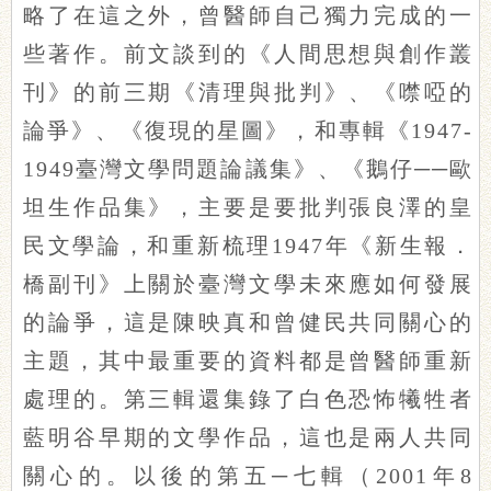
略了在這之外，曾醫師自己獨力完成的一
些著作。前文談到的《人間思想與創作叢
刊》的前三期《清理與批判》、《噤啞的
論爭》、《復現的星圖》，和專輯《1947-
1949臺灣文學問題論議集》、《鵝仔──歐
坦生作品集》，主要是要批判張良澤的皇
民文學論，和重新梳理1947年《新生報．
橋副刊》上關於臺灣文學未來應如何發展
的論爭，這是陳映真和曾健民共同關心的
主題，其中最重要的資料都是曾醫師重新
處理的。第三輯還集錄了白色恐怖犧牲者
藍明谷早期的文學作品，這也是兩人共同
關心的。以後的第五─七輯（2001年8