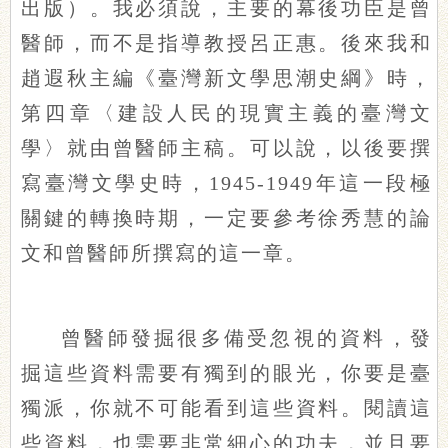
出版）。我必須說，主要的幕後功臣是曾
醫師，而不是指導教授呂正惠。後來我和
趙遐秋主編《臺灣新文學思潮史綱》時，
第四章〈建設人民的現實主義的臺灣文
學〉就由曾醫師主稿。可以說，以後要撰
寫臺灣文學史時，1945-1949年這一段極
關鍵的轉換時期，一定要參考徐秀慧的論
文和曾醫師所撰寫的這一章。
曾醫師發掘很多備受忽視的資料，發
掘這些資料需要有獨到的眼光，你要是臺
獨派，你就不可能看到這些資料。閱讀這
些資料，也需要非常細心的功夫，並且要