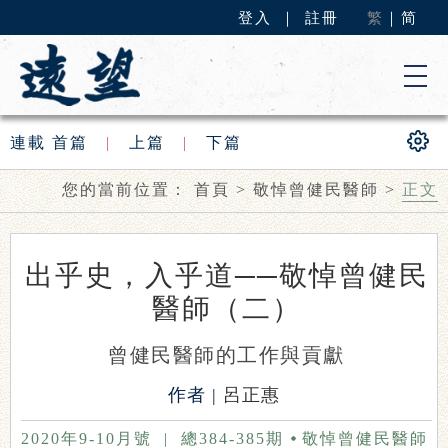
登入
｜
註冊
繁
｜
简
連載
首篇
|
上篇
|
下篇
您的當前位置：
首頁
>
敬悼曾健民醫師
>
正文
出乎史，入乎道──敬悼曾健民
醫師（二）
曾健民醫師的工作與貢獻
作者 |
呂正惠
2020年9-10月號
|
總384-385期
敬悼曾健民醫師