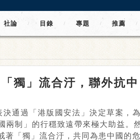
社論
目錄
專題
推薦
/
/
/
/
「獨」流合汙，聯外抗中
大表決通過「港版國安法」決定草案，
國兩制」的行穩致遠帶來極大助益。
戒著「獨」流合汙，共同為患中國的