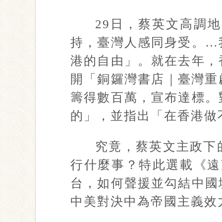
29日，蔡英文高調
持，臺灣人感同身受。…
港的自由」。就在去年，
開「銅鑼灣書店｜臺灣重
籌得數百萬，宣布達標。
的」，並指出「在香港做
究竟，蔡英文主政下
行什麼事？特此選載《遠望
台，如何聲援並勾結中國
中美對決中為帝國主義效