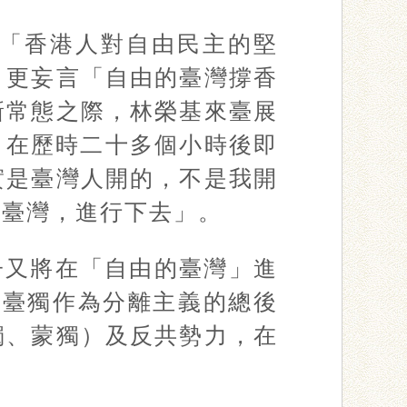
稱「香港人對自由民主的堅
，更妄言「自由的臺灣撐香
新常態之際，林榮基來臺展
，在歷時二十多個小時後即
實是臺灣人開的，不是我開
的臺灣，進行下去」。
子又將在「自由的臺灣」進
揭示臺獨作為分離主義的總後
獨、蒙獨）及反共勢力，在