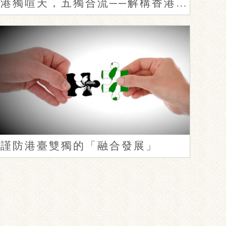
港獨喧天，五獨合流──解構香港「本土派」
謹防港臺雙獨的「融合發展」