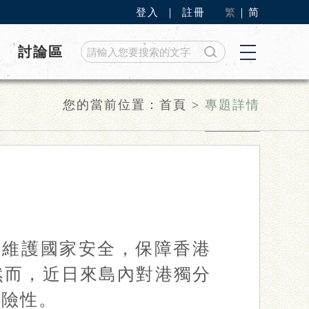
登入
｜
註冊
繁
｜
简
討論區
您的當前位置：
首頁
>
專題詳情
為維護國家安全，保障香港
然而，近日來島內對港獨分
危險性。