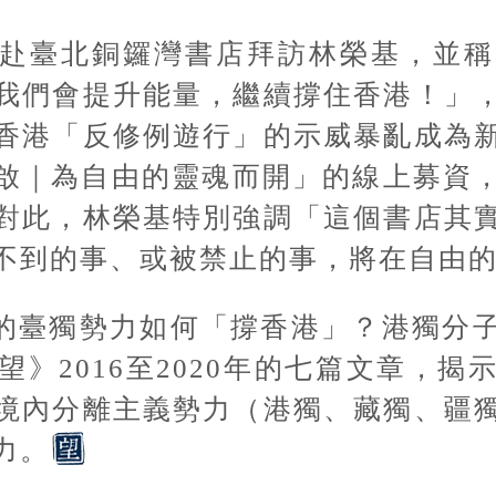
地赴臺北銅鑼灣書店拜訪林榮基，並
我們會提升能量，繼續撐住香港！」
香港「反修例遊行」的示威暴亂成為
啟｜為自由的靈魂而開」的線上募資
對此，林榮基特別強調「這個書店其
不到的事、或被禁止的事，將在自由
的臺獨勢力如何「撐香港」？港獨分
》2016至2020年的七篇文章，
境內分離主義勢力（港獨、藏獨、疆
力。