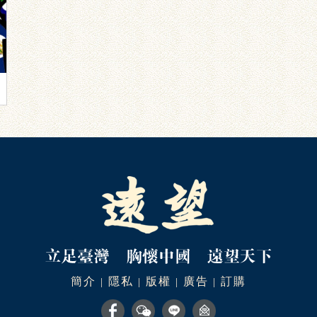
簡介
隱私
版權
廣告
訂購
|
|
|
|