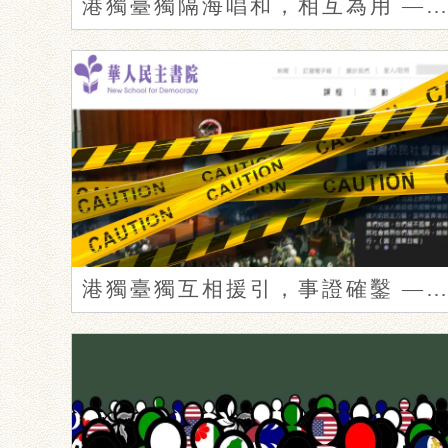
港獨臺獨隔海唱和，相互為用 —— 以「在臺港生關注組」與臺獨串連、壯大為例
港獨臺獨互相援引，事證確鑿 —— 以「華人民主書院」為例