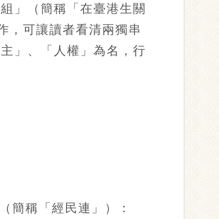
注組」（簡稱「在臺港生關
合作，可讓讀者看清兩獨串
民主」、「人權」為名，行
（簡稱「經民連」）：