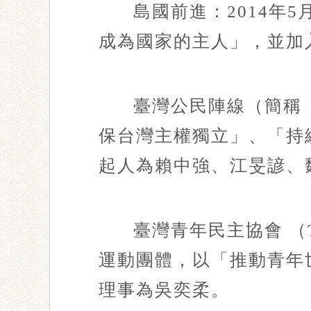
島國前進：2014年
成為國家的主人」，並加
臺灣公民陣線（簡稱「
保台灣主權獨立」、「持
起人為賴中強、江旻諺、
臺灣青年民主協會 （
運動團體，以「推動青年
理事為吳奕柔。