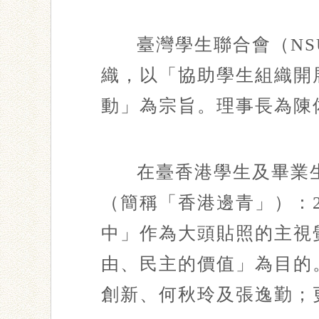
臺灣學生聯合會（NS
織，以「協助學生組織開
動」為宗旨。理事長為陳
在臺香港學生及畢業
（簡稱「香港邊青」）：20
中」作為大頭貼照的主視
由、民主的價值」為目的
創新、何秋玲及張逸勤；