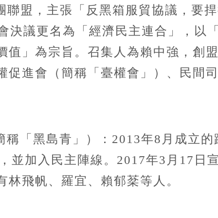
的社團聯盟，主張「反黑箱服貿協議，要捍
大會決議更名為「經濟民主連合」，以
價值」為宗旨。召集人為賴中強，創
權促進會（簡稱「臺權會」）、民間
稱「黑島青」）：2013年8月成立
動，並加入民主陣線。2017年3月17
有林飛帆、羅宜、賴郁棻等人。