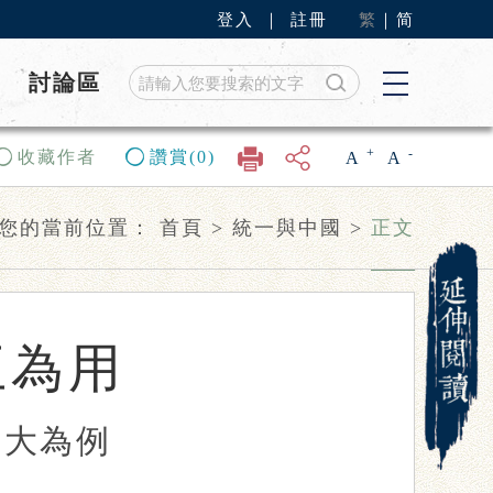
登入
｜
註冊
繁
｜
简
討論區
+
-
收藏作者
讚賞(0)
A
A
您的當前位置：
首頁
>
統一與中國
>
正文
互為用
壯大為例