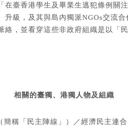
「在臺香港學生及畢業生逃犯條例關
、升級，及其與島內獨派NGOs交流
脈絡，並看穿這些非政府組織是以「
相關的臺獨、港獨人物及組織
（簡稱「民主陣線」）
／經濟民主連合