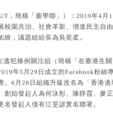
UT，簡稱「臺學聯」）：2019年4
展校園共治、社會革新、增進民主自
佑維，議題組組長為吳奕柔。
生逃犯條例關注組（簡稱「在臺港生關
19年5月29日成立的Facebook
覺。6月28日組織升級改名為「香港
。創始發起人為何泳彤、陳靜霞、麥
更名發起人僅有江旻諺實名聯署。