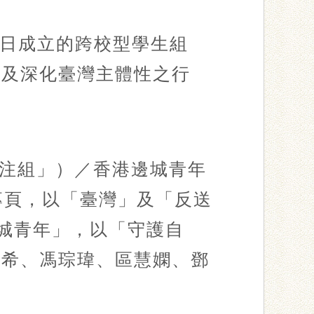
月1日成立的跨校型學生組
由及深化臺灣主體性之行
注組」）／香港邊城青年
粉絲專頁，以「臺灣」及「反送
邊城青年」，以「守護自
正希、馮琮瑋、區慧嫻、鄧