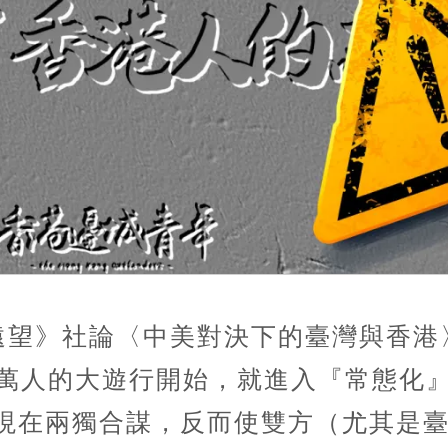
《遠望》社論〈中美對決下的臺灣與香
百萬人的大遊行開始，就進入『常態化
現在兩獨合謀，反而使雙方（尤其是