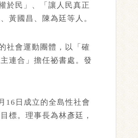
還權於民」、「讓人民真正
君、黃國昌、陳為廷等人。
立的社會運動團體，以「確
民主連合」擔任祕書處。發
6月16日成立的全島性社會
為目標。理事長為林彥廷，