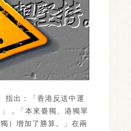
港〉指出：「香港反送中運
』」，「本來臺獨、港獨單
臺獨）增加了勝算。」在兩