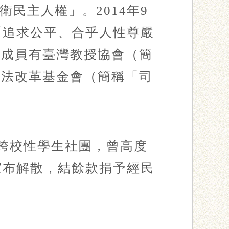
衛民主人權」。2014年9
「追求公平、合乎人性尊嚴
盟成員有臺灣教授協會（簡
司法改革基金會（簡稱「司
的跨校性學生社團，曾高度
日宣布解散，結餘款捐予經民