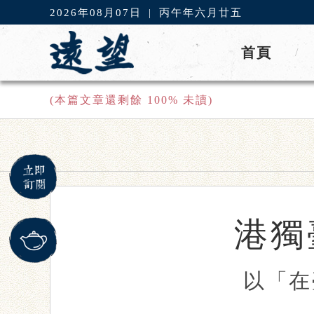
2026年08月07日
|
丙午年六月廿五
首頁
/
(本篇文章還剩餘
100
% 未讀)
港獨
以「在