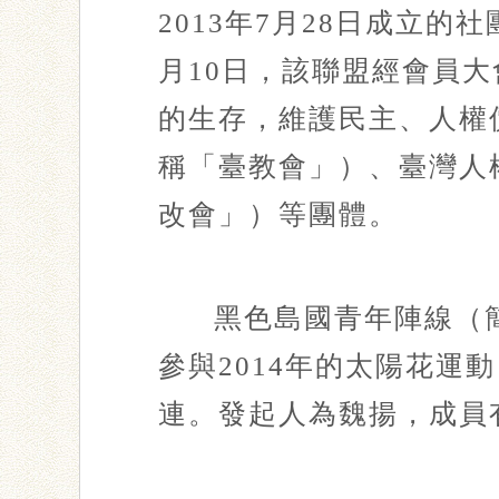
2013年7月28日成立
月10日，該聯盟經會員
的生存，維護民主、人權
稱「臺教會」）、臺灣人
改會」）等團體。
黑色島國青年陣線（簡
參與2014年的太陽花運
連。發起人為魏揚，成員