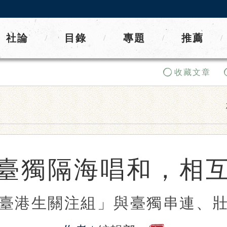
社論
目錄
專題
推薦
/
/
/
/
收藏文章
臺獨隔海唱和，相
臺港生關注組」與臺獨串連、