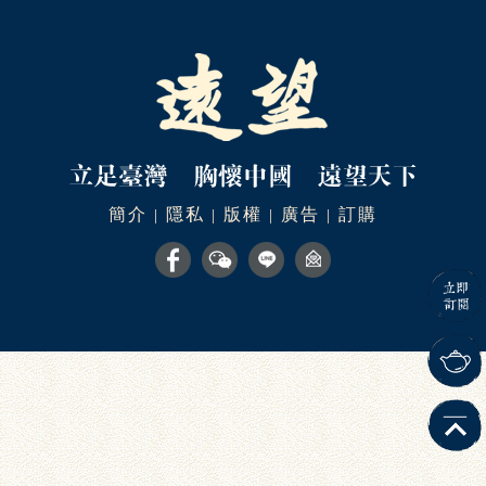
簡介
隱私
版權
廣告
訂購
|
|
|
|