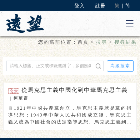
登入
｜
註冊
繁
｜
简
您的當前位置：
首頁
>
搜尋
>
搜尋結果
高級搜索
從馬克思主義中國化到中華馬克思主義
|
柯華慶
自1921年中國共產黨創立，馬克思主義就是黨的指
導思想；1949年中華人民共和國成立後，馬克思主
義又成為中國社會的法定指導思想。馬克思主義到底
...