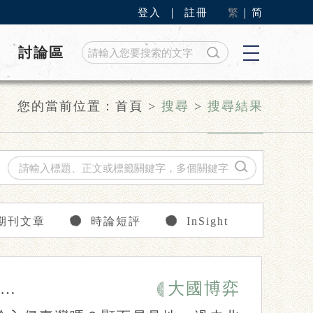
登入
｜
註冊
繁
｜
简
討論區
您的當前位置：
首頁
>
搜尋
>
搜尋結果
期刊文章
時論短評
InSight
大國博弈
Peter Harris
方略