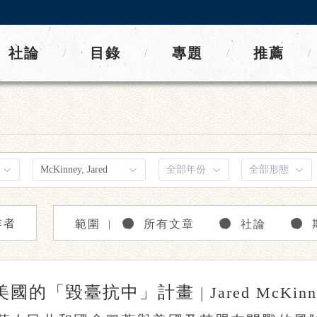
社論
目錄
專題
推薦
/
/
/
/
作者
範圍
所有文章
社論
｜
美國的「毀臺抗中」計畫
|
Jared McKinney