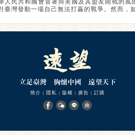
華人民共和國會冒著與美國及其盟友開戰的風
對臺灣發動一場自己無法打贏的戰爭。然而，如今
簡介
隱私
版權
廣告
訂購
|
|
|
|