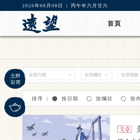
2026年08月08日
|
丙午年六月廿六
首頁
/
排序
按日期
按欄目
按
｜