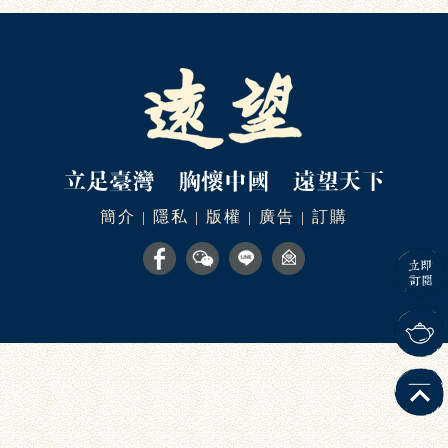
簡介
隱私
版權
廣告
訂購
|
|
|
|