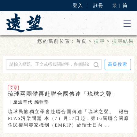
登入
｜
註冊
繁
｜
简
您的當前位置：
首頁
>
搜尋
>
搜尋結果
高級搜索
琉球兩團體再赴聯合國傳達「琉球之聲」
|
座波幸代
編輯部
琉球民族獨立學會赴聯合國傳達「琉球之聲」 報告
PFAS污染問題 本（7）月17日起，第16屆聯合國原
住民權利專家機制（EMRIP）於瑞士日內 ...