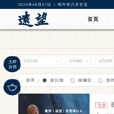
2026年08月07日
|
丙午年六月廿五
首頁
/
排序
按日期
按欄目
按
｜