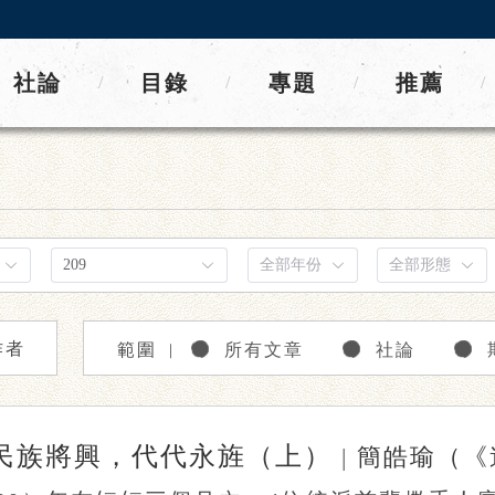
社論
目錄
專題
推薦
/
/
/
/
作者
範圍
所有文章
社論
｜
民族將興，代代永旌（上）
|
簡皓瑜（《遠望》發行