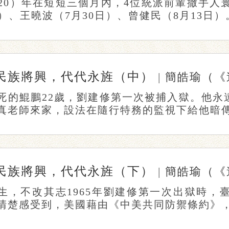
020）年在短短三個月內，4位統派前輩撒手人
）、王曉波（7月30日）、曾健民（8月13日）。 
民族將興，代代永旌（中）
|
簡皓瑜（《遠望》發行
死的鯤鵬22歲，劉建修第一次被捕入獄。他永
真老師來家，設法在隨行特務的監視下給他暗傳指
民族將興，代代永旌（下）
|
簡皓瑜（《遠望》發行
生，不改其志1965年劉建修第一次出獄時，
清楚感受到，美國藉由《中美共同防禦條約》，勢