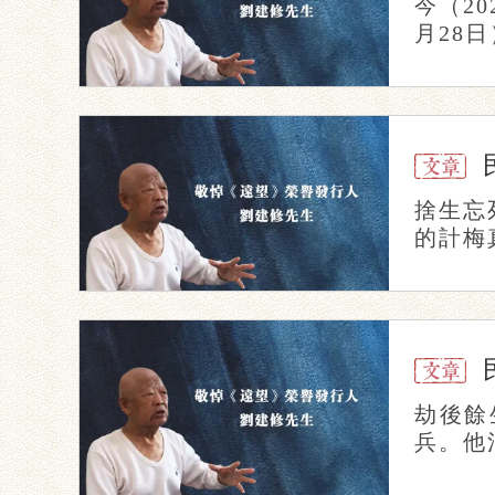
今（2
月28日
捨生忘
的計梅
劫後餘
兵。他