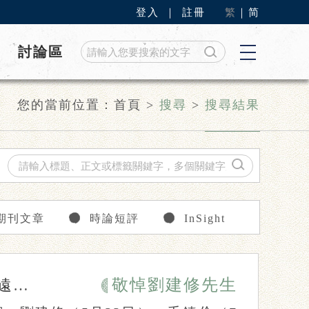
登入
｜
註冊
繁
｜
简
討論區
您的當前位置：
首頁
>
搜尋
>
搜尋結果
期刊文章
時論短評
InSight
敬悼劉建修先生
人）