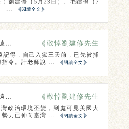
寰：劉建修（5月23日）、毛鑄倫（7
...
閱讀全文
敬悼劉建修先生
人）
遠記得，自己入獄三天前，已先被捕
令。計老師說 ...
閱讀全文
敬悼劉建修先生
人）
臺灣政治環境丕變，到處可見美國大
力已伸向臺灣 ...
閱讀全文