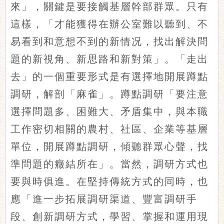
來」，關鍵是要接觸基層幹部群眾。只有
這樣，「才能獲得在辦公室難以聽到、不
易看到和意想不到的新情况，找出解決問
題的新視角、新思路和新對策」。「走出
去」的一個重要形式是有選擇地開展蹲點
調研，解剖「麻雀」。蹲點調研「要注意
選擇問題多、困難大、矛盾集中，與本職
工作密切相關的農村、社區、企業等基層
單位，開展蹲點調研，傾聽群眾心聲，找
準問題的癥結所在」。當然，調研方式也
要與時俱進。在堅持傳統方式的同時，也
應「進一步拓展調研渠道、豐富調研手
段、創新調研方式，學習、掌握和運用現