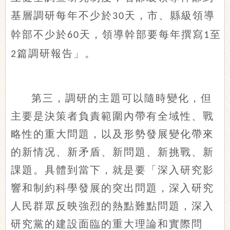
基層調研每年不少於
天，市、縣級領導
30
幹部不少於
天，領導幹部要每年撰寫
至
60
1
篇調研報告」。
2
第三，調研的主題可以隨時變化，但
主要是決策者負責範圍內帶有全域性、戰
略性的重大問題，以及形勢發展變化帶來
的新情况、新矛盾、新問題、新挑戰、新
課題。具體到當下，就是要「深入研究影
響和制約科學發展的突出問題，深入研究
人民群眾反映強烈的熱點難點問題，深入
研究黨的建設面臨的重大理論和實際問