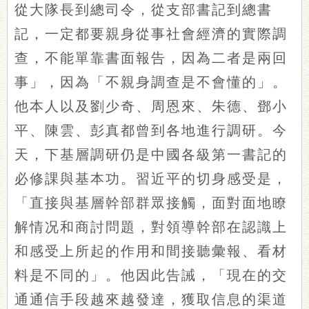
從大隊長到總司令，從支部書記到總書
記，一定都要親身從事社會經濟的實際調
查，不能單靠書面報告，因為二者是兩回
事」，因為「不親身調查是不會懂的」。
他本人以及劉少奇、周恩來、朱德、鄧小
平、陳雲、彭真都曾到各地進行調研。今
天，下基層調研仍是中國各級第一書記的
必修課與基本功。習近平的切身感受是，
「直接與基層幹部群眾接觸，面對面地瞭
解情况和商討問題，對領導幹部在認識上
和感受上所起的作用和間接聽彙報、看材
料是不同的」。他因此告誡，「現在的交
通通信手段越來越發達，獲取信息的渠道