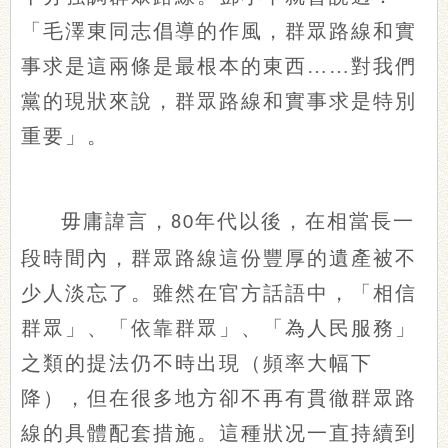
「毛澤東同志倡導的作風，群眾路線和實
事求是這兩條是最根本的東西
……對我們
黨的現狀來說，群眾路線和實事求是特別
重要」。
毋庸諱言，
年代以後，在相當長一
80
段時間內，群眾路線這份豐厚的遺產被不
少人淡忘了。雖然在官方話語中，「相信
群眾」、「依靠群眾」、「為人民服務」
之類的提法仍不時出現（頻率大幅下
降），但在很多地方卻不再有貫徹群眾路
線的具體配套措施。這種狀况一直持續到