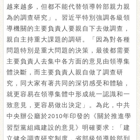
越來越多，但都不能代替領導幹部親力親
為的調查研究」。習近平特別強調各級領
導機關的主要負責人要親自下去做調查，
親自主持重大課題的調研。「因為對各種
問題特別是重大問題的決策，最後都需要
主要負責人去集中各方面的意見由領導集
體決斷，而主要負責人親自做了調查研
究，同大家有著共同的深切感受和體驗，
就更容易在領導集體中形成統一認識和一
致意見，更容易做出決定」。為此，中共
中央辦公廳於
年印發的《關於推進學
2010
習型黨組織建設的意見》明確要求：「建
立健全調查研究制度，省部級領導幹部到