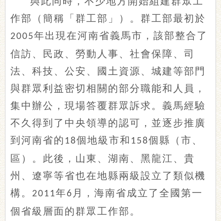
與此同時，不少地方開始組建群眾工
作部（簡稱「群工部」）。群工部最初於
年出現在河南省義馬市，該部整合了
2005
信訪、民政、勞動人事、社會保障、司
法、科技、公安、國土資源、城建等部門
與群眾利益密切相關的部分職能和人員，
集中辦公，現場答覆群眾訴求。義馬經驗
不久得到了中央領導的認可，並逐步推廣
到河南省的
個地級市和
個縣（市、
18
158
區）。此後，山東、湖南、黑龍江、貴
州、遼寧等省也在地縣兩級設立了類似機
構。
年
月，海南省成立了全國第一
2011
6
個省級層面的群眾工作部。