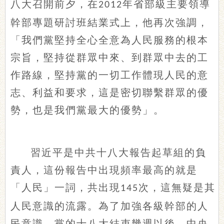
八大召開前夕，在
年省部級主要領導
2012
幹部專題研討班結業式上，他再次強調，
「我們黨堅持全心全意為人民服務的根本
宗旨，堅持從群眾中來、到群眾中去的工
作路線，堅持黨的一切工作體現人民的意
志、利益和要求，這是密切聯繫群眾的優
勢，也是我們黨最大的優勢」。
習近平是中共十八大報告起草組的負
責人，這份報告中出現頻率最高的就是
「人民」一詞，共出現
次，這無疑是其
145
人民意識的流露。為了加強各級幹部的人
民意識，黨的十八大結束幾週以後，中央