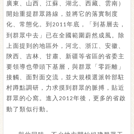
廣東、山西、江蘇、湖北、西藏、雲南）
開始重提群眾路線，並將它的落實制度
化、常態化。到
年底，「到基層去，
2011
到群眾中去」已在全國範圍蔚然成風。除
上面提到的地區外，河北、浙江、安徽、
陝西、吉林、甘肅、新疆等省區的省委主
要領導也帶頭下基層，與群眾「零距離」
接觸、面對面交流，並大規模選派幹部駐
村蹲點調研，力求摸到群眾的脈搏，貼近
群眾的心窩。進入
年後，更多的省啟
2012
動了類似行動。