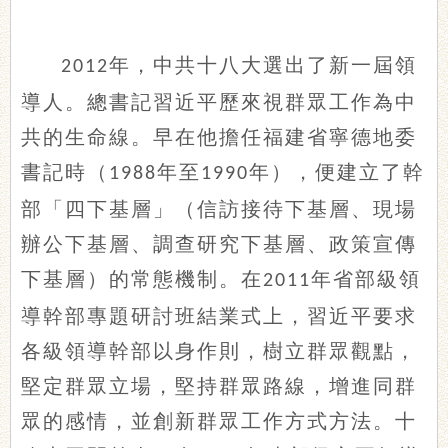
年，中共十八大選出了新一屆領
2012
導人。總書記習近平歷來視群眾工作為中
共的生命線。早在他擔任福建省寧德地委
書記時（
年至
年），便建立了幹
1988
1990
部「四下基層」（信訪接待下基層、現場
辦公下基層、調查研究下基層、政策宣傳
下基層）的常態機制。在
年省部級領
2011
導幹部專題研討班結業式上，習近平要求
各級領導幹部以身作則，樹立群眾觀點，
堅定群眾立場，堅持群眾路線，增進同群
眾的感情，並創新群眾工作方式方法。十