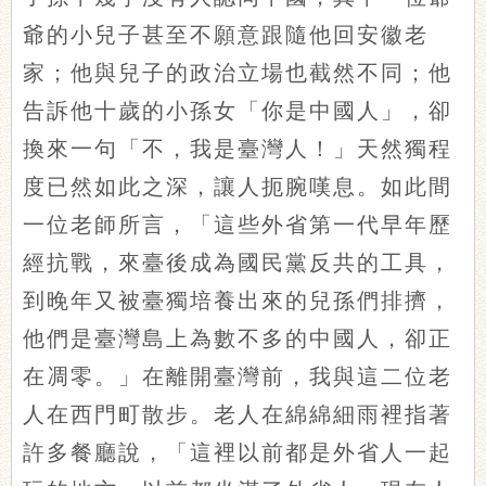
爺的小兒子甚至不願意跟隨他回安徽老
家；他與兒子的政治立場也截然不同；他
告訴他十歲的小孫女「你是中國人」，卻
換來一句「不，我是臺灣人！」天然獨程
度已然如此之深，讓人扼腕嘆息。如此間
一位老師所言，「這些外省第一代早年歷
經抗戰，來臺後成為國民黨反共的工具，
到晚年又被臺獨培養出來的兒孫們排擠，
他們是臺灣島上為數不多的中國人，卻正
在凋零。」在離開臺灣前，我與這二位老
人在西門町散步。老人在綿綿細雨裡指著
許多餐廳說，「這裡以前都是外省人一起