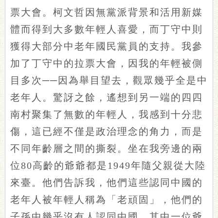
票大會。柯文哲因無黨派背景和活用新媒
體而得到大多數年輕人喜愛，而丁守中則
獲得大部分中老年國民黨員的支持。我參
加了丁守中的拉票大會，因我的年輕被側
目多次──因為舉目望去，觀眾幾乎全是中
老年人。驚訝之餘，遙想到另一端的四四
南村聚集了無數的年輕人，我感到十分悲
傷，這已經不僅是政治理念的角力，而是
不同年齡層之間的撕裂。坐在我旁邊的兩
位80高齡的爺爺都是1949年隨父親從大陸
來臺。他們告訴我，他們這些認同中國的
老年人被年輕人稱為「老頑固」，他們的
子孫中幾乎沒有人認同中國，其中一位爺