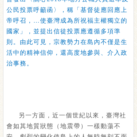
公民投票呼籲函〉，稱「基督徒應回應上
帝呼召，…使臺灣成為所祝福主權獨立的
國家」，並提出信徒投票應遵循多項準
則。由此可見，宗教勢力在島內不僅是生
活中的精神信仰，還高度地參與、介入政
治事務。
另一方面，近一個世紀以來，臺灣社
會如其地質狀態（地震帶）一樣動蕩不
安，劇烈的變化使島上的人無時無刻不面