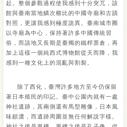
起。整個參觀過程使我感到十分突兀，該
館與臺南當地鱗次櫛比的中國寺廟和古蹟
對照，更讓我感到極度詭異。臺南城市圈
以寺廟為中心，保持著許多中國傳統習
俗，而該地又長期是臺獨的鐵桿票倉，再
加上這樣一個純西式博物館從天而降，我
感到一種文化上的混亂與割裂。
除了西化，臺灣許多地方至今仍保留
著日本殖民的印記。臺中公園內就有一處
神社遺跡，其兩側還有馬型雕像，日本風
味頗濃，而遺跡周圍並無任何解說字樣。
神社之後是更樓，更樓之後是孔子像，供