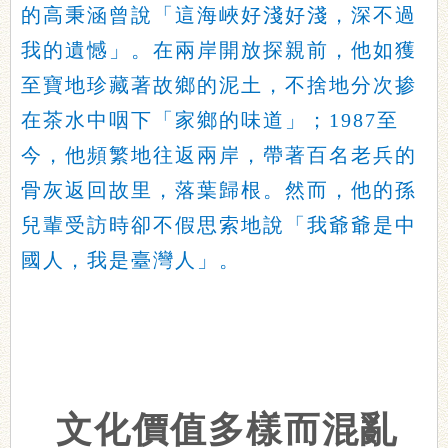
的高秉涵曾說「這海峽好淺好淺，深不過
我的遺憾」。在兩岸開放探親前，他如獲
至寶地珍藏著故鄉的泥土，不捨地分次掺
在茶水中咽下「家鄉的味道」；1987至
今，他頻繁地往返兩岸，帶著百名老兵的
骨灰返回故里，落葉歸根。然而，他的孫
兒輩受訪時卻不假思索地說「我爺爺是中
國人，我是臺灣人」。
文化價值多樣而混亂