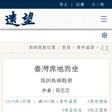
登入
｜
註冊
繁
｜
简
您的當前位置：
首頁
>
青年遠望
>
正文
臺灣席地而坐
我的島嶼觀察
作者 |
田芯芯
2019年2月號
|
總365期
青年遠望
#普世價值
#再皇民化
#民主選舉