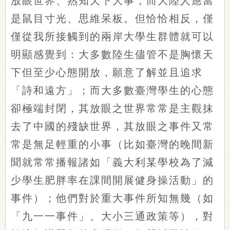
放眼世界、熟知天下大事，而大陸人應當
是鼠目寸光、思維呆板。但恰恰相反，僅
僅從我所接觸到的兩岸大學生群體就可以
明顯感覺到：大多數陸生儘管不是胸懷天
下但至少心態開放，願意了解並且追求
「詩和遠方」；而大多數臺灣學生的心態
卻極端封閉，其放眼之世界常常是主觀抹
去了中國的殘缺世界，其放眼之事件又常
常是無足輕重的小事（比如臺灣的晚間新
聞就常常播報諸如「義大利某學校為了減
少學生肥胖率在課間開展健身操活動」的
事件）；他們對於重大事件所知無幾（如
「九一一事件」、大小三通政策等），對