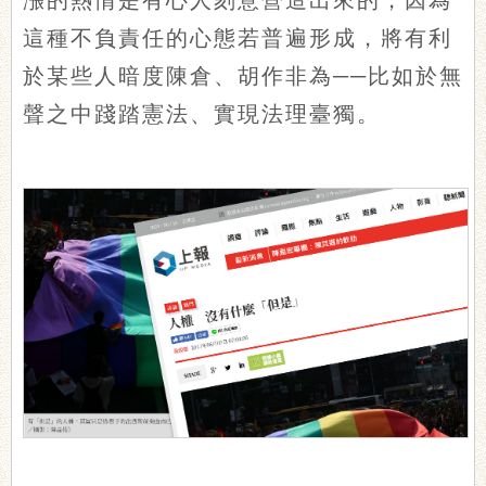
這種不負責任的心態若普遍形成，將有利
於某些人暗度陳倉、胡作非為──比如於無
聲之中踐踏憲法、實現法理臺獨。