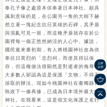
奉孔子像之處原本供奉著日本神社。頗具
諷刺意味的是，在公園另一角的大樹下赫
然立著一塊紀念抗日英雄的石碑，其矛盾
與混亂可見一斑，而這種矛盾就存在於公
園裡每一個正悠然納涼的人心中。據說，
國民黨來臺初期，有人將桃園神社改為供
奉抗日英烈的「忠烈祠」而使其得以保
存，但這種做法很顯然是對逝者的侮辱，
大多數人卻認為這是保護「文物」不得不
採取的辦法。現如今桃園神社在臺獨縣長
執政下一修再修，已成為日本境外最大的
神社。在我看來，這是假文化保護之名行