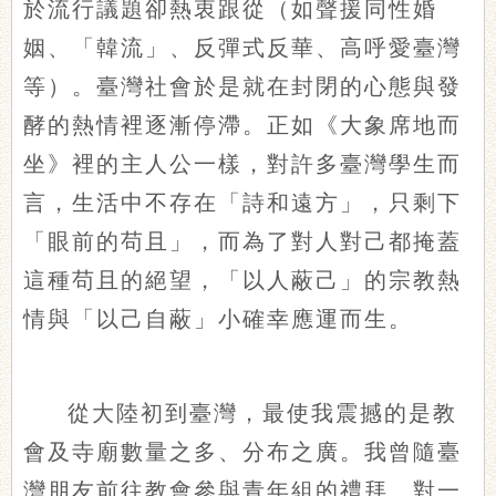
於流行議題卻熱衷跟從（如聲援同性婚
姻、「韓流」、反彈式反華、高呼愛臺灣
等）。臺灣社會於是就在封閉的心態與發
酵的熱情裡逐漸停滯。正如《大象席地而
坐》裡的主人公一樣，對許多臺灣學生而
言，生活中不存在「詩和遠方」，只剩下
「眼前的苟且」，而為了對人對己都掩蓋
這種苟且的絕望，「以人蔽己」的宗教熱
情與「以己自蔽」小確幸應運而生。
從大陸初到臺灣，最使我震撼的是教
會及寺廟數量之多、分布之廣。我曾隨臺
灣朋友前往教會參與青年組的禮拜。對一