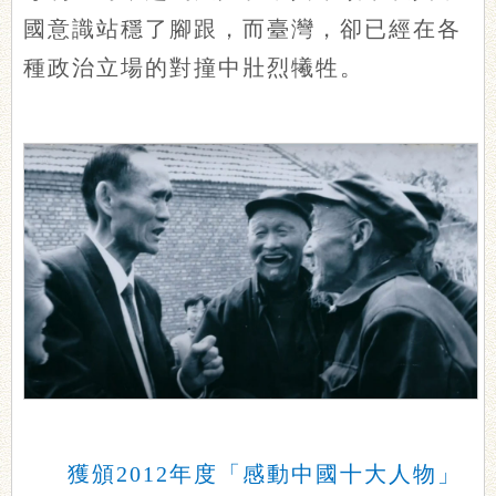
國意識站穩了腳跟，而臺灣，卻已經在各
種政治立場的對撞中壯烈犧牲。
獲頒2012年度「感動中國十大人物」