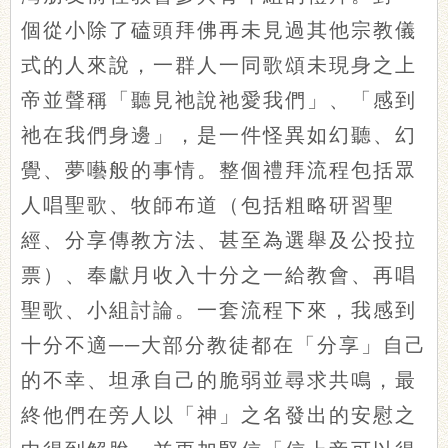
個從小除了磕頭拜佛再未見過其他宗教儀
式的人來說，一群人一同歌頌未現身之上
帝並聲稱「聽見祂說祂愛我們」、「感到
祂在我們身邊」，是一件怪異如幻聽、幻
覺、夢囈般的事情。整個禮拜流程包括眾
人唱聖歌、牧師布道（包括粗略研習聖
經、分享傳教方法、甚至為選舉及公投拉
票）、奉獻月收入十分之一給教會、再唱
聖歌、小組討論。一套流程下來，我感到
十分不適──大部分教徒都在「分享」自己
的不幸、坦承自己的脆弱並尋求共鳴，最
終他們在旁人以「神」之名發出的安慰之