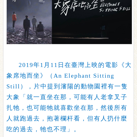
2019年1月11日在臺灣上映的電影《大
象席地而坐》（An Elephant Sitting
Still），片中提到瀋陽的動物園裡有一隻
大象「就一直坐在那，可能有人老拿叉子
扎牠，也可能牠就喜歡坐在那，然後所有
人就跑過去，抱著欄杆看，但有人扔什麼
吃的過去，牠也不理」。