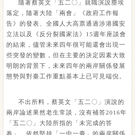
隨著蔡英文「五二〇」就職演說塵埃
落定，隨著大陸「兩會」《政府工作報
告》的發表、全國人大高票通過涉港國安
立法以及《反分裂國家法》15週年座談會
的結束，儘管未來四年很可能還會出現一
些突發的變數，但在主要的決定因素大致
明朗的背景下，未來四年的兩岸關係發展
態勢與對臺工作重點基本上已可見端倪。
不出所料，蔡英文「五二〇」演說的
兩岸論述果然老生常談，沒有補答2016年
「五二〇」大陸所指的「未完成的答
卷」，依然堅持「一中一臺」的兩岸關係