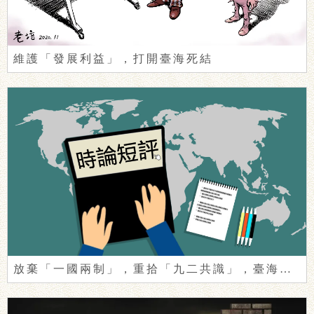
維護「發展利益」，打開臺海死結
放棄「一國兩制」，重拾「九二共識」，臺海就有「和平」？