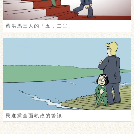
蔡洪馬三人的「五．二〇」
民進黨全面執政的警訊