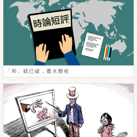
「和」鏡已破，覆水難收