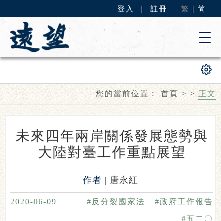
登入
｜
註冊
繁
｜
简
您的當前位置：
首頁
>
>
正文
未來四年兩岸關係發展態勢與
大陸對臺工作重點展望
作者 |
唐永紅
2020-06-09
#反分裂國家法
#政府工作報告
#五二〇