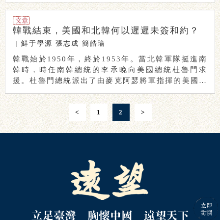
當這 ...
韓戰結束，美國和北韓何以遲遲未簽和約？
|
鮮于學源
張志成
簡皓瑜
韓戰始於1950年，終於1953年。當北韓軍隊挺進南
韓時，時任南韓總統的李承晚向美國總統杜魯門求
援。杜魯門總統派出了由麥克阿瑟將軍指揮的美國軍
...
<
1
2
>