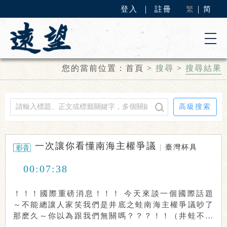
登入
｜
註冊
繁
｜
简
您的當前位置：
首頁
>
搜尋
>
搜尋結果
高級搜索
一次讓你看懂南海主權爭議
|
臺灣杯具
00:07:38
！！！國際重磅消息！！！ 今天來談一個國際話題
～不能總讓人家笑我們是井底之蛙南海主權爭議吵了
那麽久～你以為跟我們無關嗎？？？！！（井蛙不要