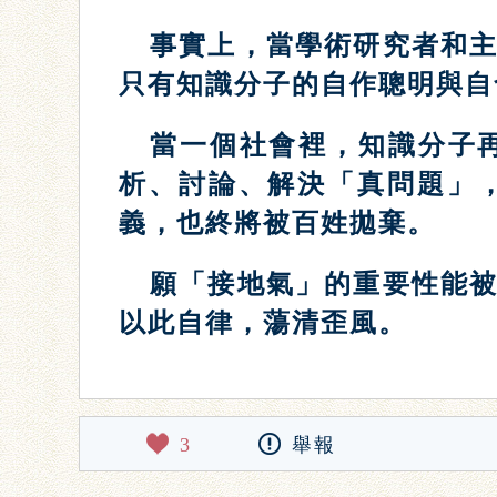
事實上，當學術研究者和
只有知識分子的自作聰明與自
當一個社會裡，知識分子
析、討論、解決「真問題」
義，也終將被百姓拋棄。
願「接地氣」的重要性能
以此自律，蕩清歪風。
3
舉報