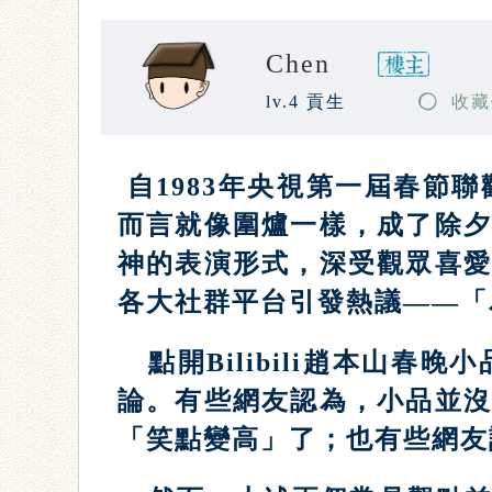
Chen
lv.4 貢生
收藏
自1983年央視第一屆春節
而言就像圍爐一樣，成了除
神的表演形式，深受觀眾喜
各大社群平台引發熱議——「
點開Bilibili趙本山
論。有些網友認為，小品並
「笑點變高」了；也有些網友