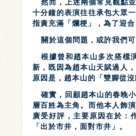
然而，上述兩個常見觀點
十分鐘的表演往往承包大眾
指責充滿「爛梗」，為了迎合
關於這個問題，或許我們可
根據曾和趙本山多次搭檔
新，既因為趙本山天賦過人
原因是，趙本山的「雙腳從沒
確實，回顧趙本山的春晚
層百姓為主角。而他本人飾
廣受好評，主要原因在於：
「出於市井，面對市井」。