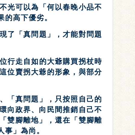
不光可以為「何以春晚小品不
果的高下優劣。
現了「真問題」，才能對問題
位行走自如的大爺購買拐杖時
這位賣拐大爺的形象，與部分
、「真問題」，只按照自己的
環向政界、向民間推銷自己不
「雙腳離地」，還在「雙腳離
人事」為尚。