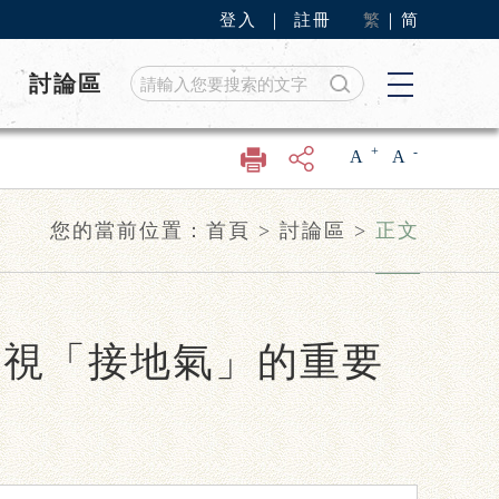
登入
｜
註冊
繁
｜
简
討論區
+
-
A
A
您的當前位置：
首頁
>
討論區
>
正文
重視「接地氣」的重要