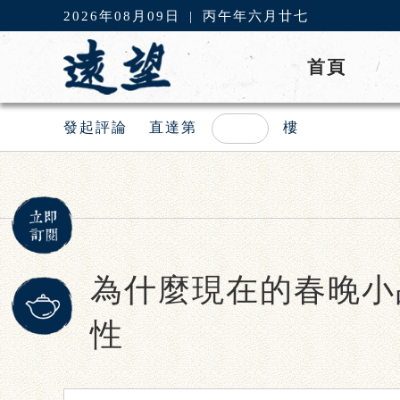
2026年08月09日
|
丙午年六月廿七
首頁
/
發起評論
直達第
樓
為什麼現在的春晚小
性