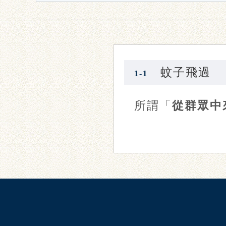
蚊子飛過
1-1
所謂「
從群眾中