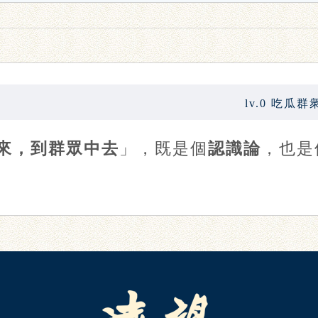
lv.0 吃瓜群
來，到群眾中去
」，既是個
認識論
，也是