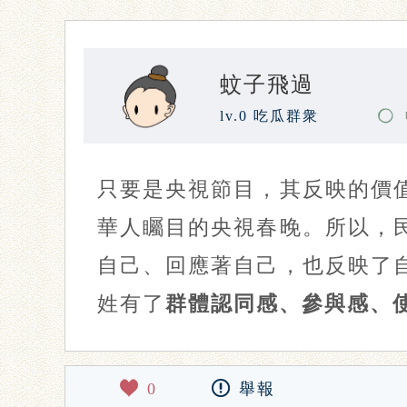
蚊子飛過
lv.0 吃瓜群衆
只要是央視節目，其反映的價
華人矚目的央視春晚。所以，
自己、回應著自己，也反映了
姓有了
群體認同感、參與感、
0
舉報