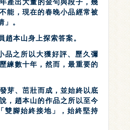
年產出大量的金句與段子，幾
不能，現在的春晚小品經常被
情」。
員趙本山身上探索答案。
小品之所以大獲好評、歷久彌
歷練數十年，然而，最重要的
發芽、茁壯而成，並始終以底
說，趙本山的作品之所以至今
「雙腳始終接地」，始終堅持