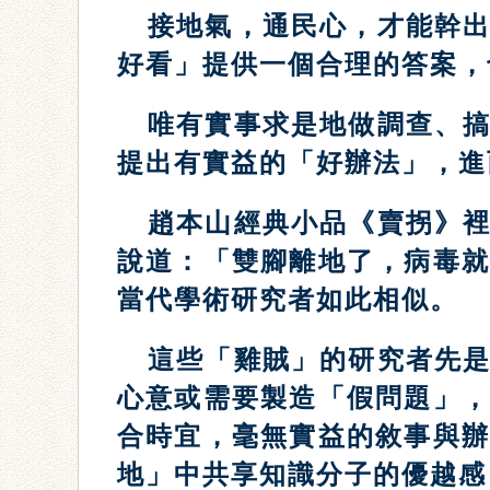
接地氣，通民心，才能幹
好看」提供一個合理的答案，
唯有實事求是地做調查、
提出有實益的「好辦法」，進
趙本山經典小品《賣拐》
說道：「雙腳離地了，病毒
當代學術研究者如此相似。
這些「雞賊」的研究者先
心意或需要製造「假問題」
合時宜，毫無實益的敘事與
地」中共享知識分子的優越感