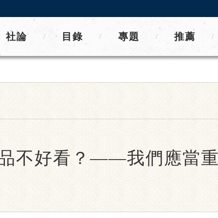
社論
目錄
專題
推薦
/
/
/
/
品不好看？——我們應當