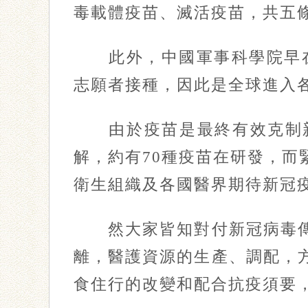
毒載體疫苗、滅活疫苗，共五
此外，中國軍事科學院早在3
志願者接種，因此是全球進入
由於疫苗是最終有效克制新
解，約有70種疫苗在研發，
衛生組織及各國醫界期待新冠
然大家皆知對付新冠病毒傳
離，醫護資源的生產、調配，
食住行的改變和配合抗疫須要