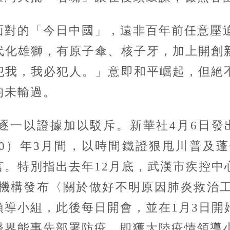
的「今日中國」，遠非百年前任意壓迫
代化雄獅，有原子傘、核子牙，加上開創
犯我，我必犯人。」意即和平崛起，但絕
均未輸過。
一以證據加以駁斥。新華社4月6日發出
2020）年3月間，以時間鐵證狠甩川普
言。特別指出去年12月底，武漢市疾控中
療機構發布〈關於做好不明原因肺炎救治
領導小組，此後每日開會，並在1月3日開
醫界能事先部署防疫，即獲大陸疫情領導