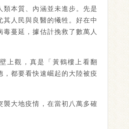
類本質、內涵並未進步。先是
尤其人民與良醫的犧牲。好在中
病毒蔓延，據估計挽救了數萬人
壁上觀，真是「黃鶴樓上看翻
德，都要看快速崛起的大陸被疫
襲大地疫情，在當初八萬多確