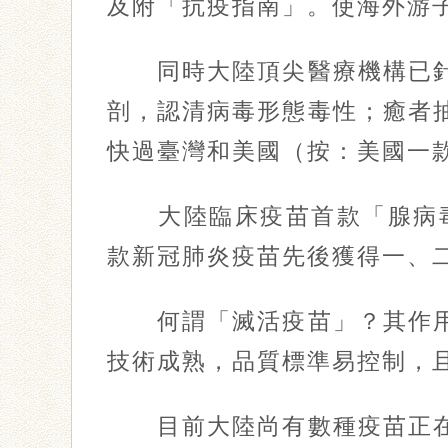
及附「抗疫指南」。使海外游
同時大陸頂尖醫療機構已針
剖，認清病毒形態毒性；癒者
快過臺灣和美國（按：美國一
大陸臨床疫苗首款「腺病毒載
款新冠肺炎疫苗先後獲得一、
何謂「滅活疫苗」？其作用
技術成熟，品質標準易控制，
目前大陸尚有數種疫苗正在