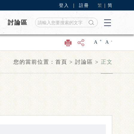
登入
｜
註冊
繁
｜
简
討論區
+
-
A
A
您的當前位置：
首頁
>
討論區
>
正文