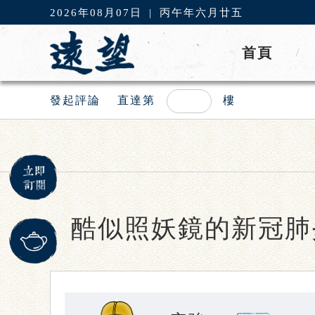
2026年08月07日
|
丙午年六月廿五
首頁
/
發起評論
直達第
樓
酷似照妖鏡的新冠肺