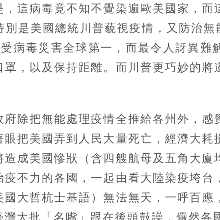
，這病毒竟不知不覺染遍歐美國家，而這
別是美國總統川普藐視疫情，又防治無能
國受病毒災害全球第一，而最令人訝異難
口罩，以及保持距離。而川普更巧妙的將
府除把無能處理疫情全推給各州外，感覺
著眼把美國弄到人民大量死亡，經濟大耗
將造成美國慘狀（含四艘航母及五角大廈
治疫不力的各國，一起由看大陸染疫垮台
美國大哲杭士基語）無法無天，一呼百應
臺灣大批「名嘴」跟在後頭鼓譟，儼然各