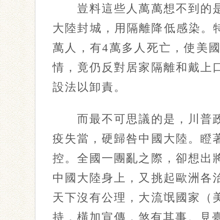
豈料這些人萬萬想不到的是
大陸封城，用隔離降低感染。特
萬人，有4萬多人死亡，使美
情，竟仍反對居家隔離和戴上
設法以卸責。
而最不可思議的是，川普政
疫失當，硬歸咎中國大陸。瞪
控。全國一團亂之際，卻想出
中國大陸身上，又挑起歐洲各
天下沒有公理，大流氓國家（
持，橫加宣傳，煞有其事。見