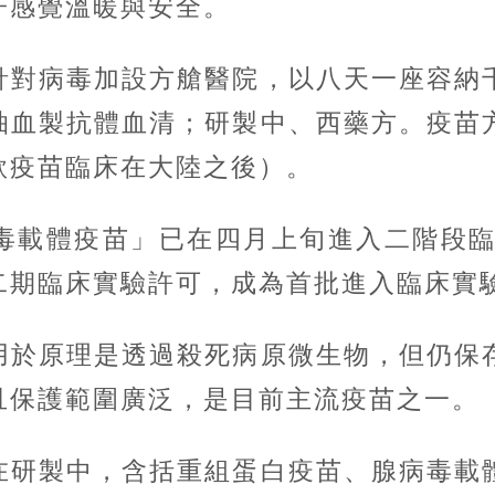
子感覺溫暖與安全。
對病毒加設方艙醫院，以八天一座容納千
抽血製抗體血清；研製中、西藥方。疫苗
款疫苗臨床在大陸之後）。
體疫苗」已在四月上旬進入二階段臨床
二期臨床實驗許可，成為首批進入臨床實
於原理是透過殺死病原微生物，但仍保存
且保護範圍廣泛，是目前主流疫苗之一。
研製中，含括重組蛋白疫苗、腺病毒載體