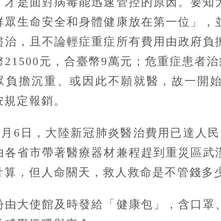
才是面對病毒能迅速管控的原因。要知大
群眾生命安全和身體健康放在第一位」，
盡治，且不論輕症重症所有費用由政府負
21500元，合臺幣9萬元；危重症患者治
民眾負擔沉重、或因此不願就醫，故一開
按規定報銷。
日，大陸新冠肺炎醫治費用已達人民幣1
由各省市帶著醫療器材兼程趕到重災區武
計算，但人命關天，救人救命是不管錢多
由大使館及時發給「健康包」，含口罩、