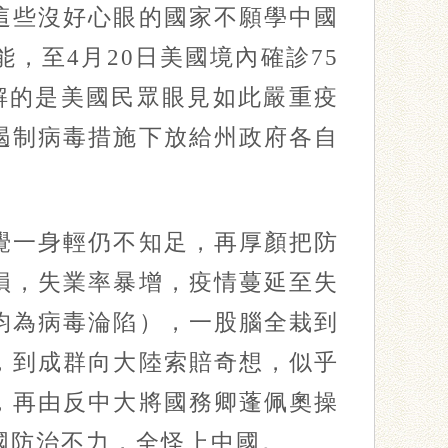
些沒好心眼的國家不願學中國
，至4月20日美國境內確診75
解的是美國民眾眼見如此嚴重疫
遏制病毒措施下放給州政府各自
一身輕仍不知足，再厚顏把防
損，失業率暴增，疫情蔓延至失
均為病毒淪陷），一股腦全栽到
，到成群向大陸索賠奇想，似乎
，再由反中大將國務卿蓬佩奧操
國防治不力，全怪上中國。