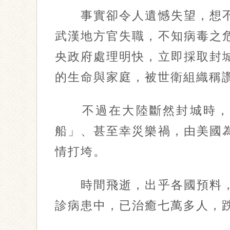
事實卻令人遺憾失望，想不
武漢地方官失職，不知病毒之
央政府處理明快，立即採取封
的生命與家庭，被世衛組織稱
不過在大陸斷然封城時，歐
船」、甚至幸災樂禍，由美國
情打垮。
時間飛逝，出乎各國預料，
診病患中，已治癒七萬多人，