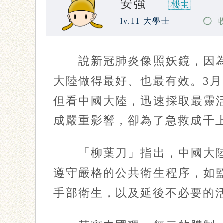
安強
lv.11 大學士
說新冠肺炎像照妖鏡，因為
大陸做得最好、也最有效。3
但看中國大陸，迅速採取最靈
成嚴重影響，卻為了急救成千
「柳葉刀」指出，中國大陸
遵守嚴格的公共衛生程序，如
手部衛生，以及延後不必要的