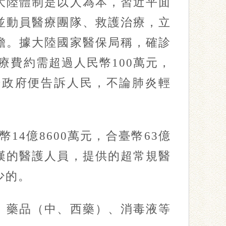
陸體制是以人為本，習近平面
並動員醫療團隊、救護治療，立
擔。據大陸國家醫保局稱，確診
療費約需超過人民幣100萬元，
始政府便告訴人民，不論肺炎輕
4億8600萬元，合臺幣63億
漢的醫護人員，提供的超常規醫
少的。
藥品（中、西藥）、消毒液等