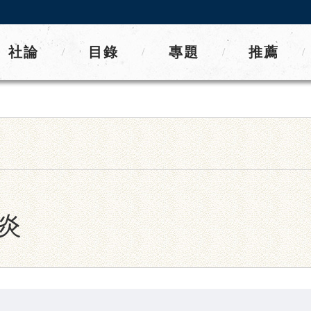
社論
目錄
專題
推薦
/
/
/
/
炎