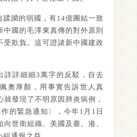
蹂躪的弱國，有14億團結一致
新中國的毛澤東真傳的對外原則
不受欺負。這可證諸新中國建政
詳詳細細3萬字的反駁，自去
及蓬佩奧厚顏，用事實告訴世人真
心就發現了不明原因肺炎病例，
工作的緊急通知〉，今年1月1日
始向世衛組織、美國及臺、港、
小組通報之益。