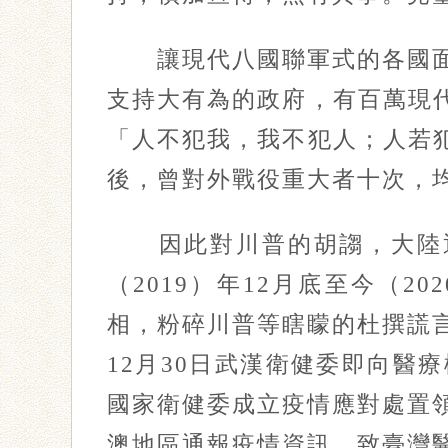
讓現代八國聯軍式的各國面對
支持大有為的政府，有百萬現
「人不犯我，我不犯人；人若
後，曾對外戰役重大者十次，
因此對川普的胡謅，大陸逐
（2019）年12月底至今（
相，粉碎川普等瞎矇的杜撰謊
12月30日武漢衛健委即向醫
國家衛健委成立疫情應對處置
澳地區通報疫情資訊。致臺灣