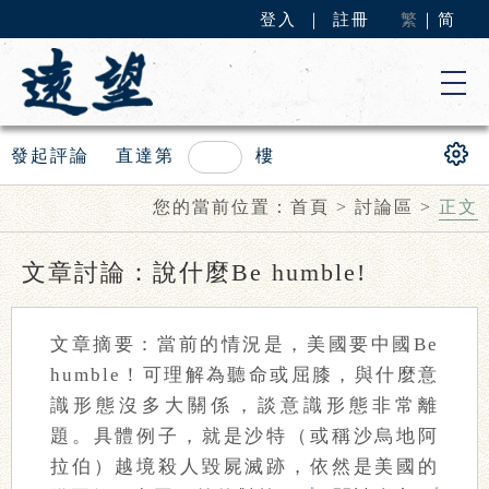
登入
｜
註冊
繁
｜
简
發起評論
直達第
樓
您的當前位置：
首頁
>
討論區
>
正文
文章討論：說什麼Be humble!
文章摘要：當前的情況是，美國要中國Be
humble！可理解為聽命或屈膝，與什麼意
識形態沒多大關係，談意識形態非常離
題。具體例子，就是沙特（或稱沙烏地阿
拉伯）越境殺人毀屍滅跡，依然是美國的