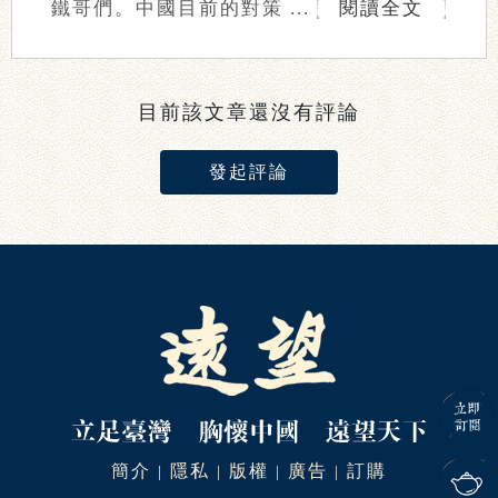
鐵哥們。中國目前的對策 ...
閱讀全文
目前該文章還沒有評論
發起評論
簡介
隱私
版權
廣告
訂購
|
|
|
|