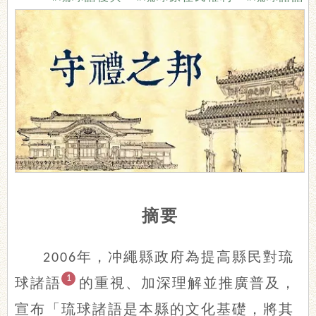
摘要
年，冲繩縣政府為提高縣民對琉
2006
1
球諸語
的重視、加深理解並推廣普及，
宣布「琉球諸語是本縣的文化基礎，將其