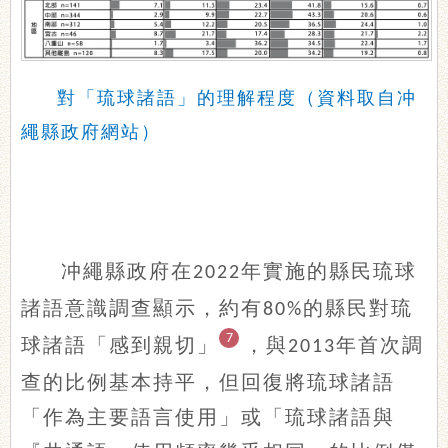
對「琉球諸語」的理解程度（資料取自冲
繩縣政府網站）
冲繩縣政府在
年實施的縣民琉球
2022
諸語意識調查顯示，約有
的縣民對琉
80%
7
球諸語「感到親切」
，與
年首次調
2013
查的比例基本持平，但回復將琉球諸語
「作為主要語言使用」或「琉球諸語與