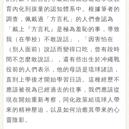
育內化到孩童的認知體系中。根據筆者的
調查，佩戴過「方言札」的人們會認為
「戴上『方言札』是極為羞恥的事，導致
我（在學校）不敢說話」，「因害怕在
（別人面前）說話而變得口吃，曾有段時
間不怎麼敢說話」，還有些出生於冲繩戰
役前的人們表示，他的母語是琉球諸語，
直到上學後才開始學習日語。這種經歷不
應該被視為已經過去的往事，我們應該從
現在開始重新考察，同化政策給琉球人帶
來的精神壓迫，以及如何治癒其帶來的心
靈陰影。