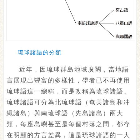
琉球諸語的分類
近年，因琉球群島地域廣闊，當地語
言展現出豐富的多樣性，學者已不再使用
琉球語這一總稱，而是改稱為琉球諸語。
琉球諸語可分為北琉球語（奄美諸島和冲
繩諸島）與南琉球語（先島諸島）兩大
類，每座島嶼甚至是每個村落之間，都存
在明顯的方言差異，這是琉球諸語的一大