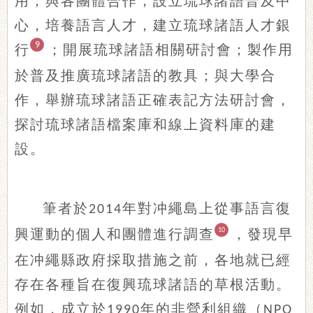
用；與各團體合作，設立琉球諸語普及中
心，培養語言人才，建立琉球諸語人才銀
9
行
；開展琉球諸語相關研討會；製作用
於普及推廣琉球諸語的教具；與大學合
作，舉辦琉球諸語正確表記方法研討會，
探討琉球諸語檔案庫和線上資料庫的建
設。
筆者於
年對冲繩島上從事語言復
2014
興運動的個人和團體進行調查
10
，發現早
在冲繩縣政府採取措施之前，各地就已經
存在各種旨在復興琉球諸語的草根活動。
例如，成立於
年的非營利組織（
1990
NPO