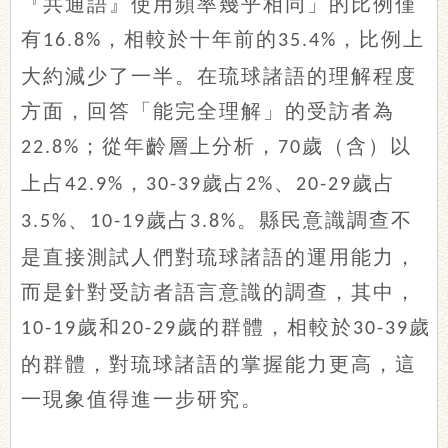
『共通語』使用頻率幾乎相同」的比例僅
有
，相較於十年前的
，比例上
16.8%
35.4%
大約減少了一半。在琉球諸語的理解程度
方面，回答「能完全理解」的受訪者為
；從年齡層上分析，
歲（含）以
22.8%
70
上占
，
歲占
、
歲占
42.9%
30-39
2%
20-29
、
歲占
。縣民意識調查不
3.5%
10-19
3.8%
是直接測試人們對琉球諸語的運用能力，
而是針對受訪者語言意識的調查，其中，
歲和
歲的群體，相較於
歲
10-19
20-29
30-39
的群體，對琉球諸語的掌握能力更高，這
一現象值得進一步研究。