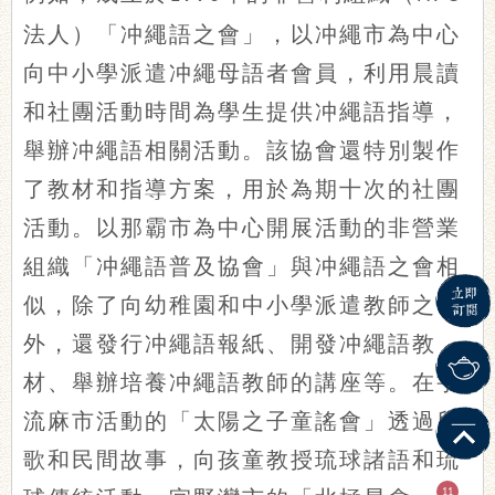
法人）「冲繩語之會」，以冲繩市為中心
向中小學派遣冲繩母語者會員，利用晨讀
和社團活動時間為學生提供冲繩語指導，
舉辦冲繩語相關活動。該協會還特別製作
了教材和指導方案，用於為期十次的社團
活動。以那霸市為中心開展活動的非營業
組織「冲繩語普及協會」與冲繩語之會相
似，除了向幼稚園和中小學派遣教師之
外，還發行冲繩語報紙、開發冲繩語教
材、舉辦培養冲繩語教師的講座等。在宇
流麻市活動的「太陽之子童謠會」透過兒
歌和民間故事，向孩童教授琉球諸語和琉
11