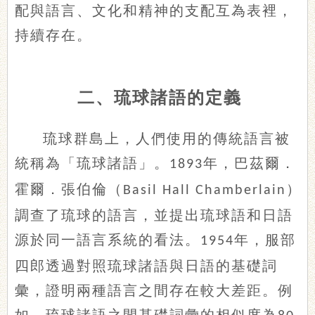
配與語言、文化和精神的支配互為表裡，
持續存在。
二、琉球諸語的定義
琉球群島上，人們使用的傳統語言被
統稱為「琉球諸語」。
年，巴茲爾．
1893
霍爾．張伯倫（
）
Basil Hall Chamberlain
調查了琉球的語言，並提出琉球語和日語
源於同一語言系統的看法。
年，服部
1954
四郎透過對照琉球諸語與日語的基礎詞
彙，證明兩種語言之間存在較大差距。例