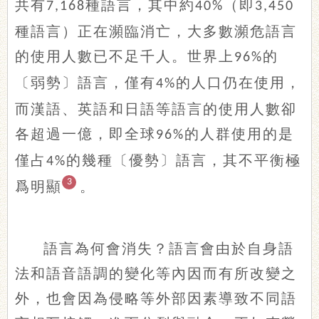
共有
種語言，其中約
（即
7,168
40%
3,450
種語言）正在瀕臨消亡，大多數瀕危語言
的使用人數已不足千人。世界上
的
96%
〔弱勢〕語言，僅有
的人口仍在使用，
4%
而漢語、英語和日語等語言的使用人數卻
各超過一億，即全球
的人群使用的是
96%
僅占
的幾種〔優勢〕語言，其不平衡極
4%
3
爲明顯
。
語言為何會消失？語言會由於自身語
法和語音語調的變化等內因而有所改變之
外，也會因為侵略等外部因素導致不同語