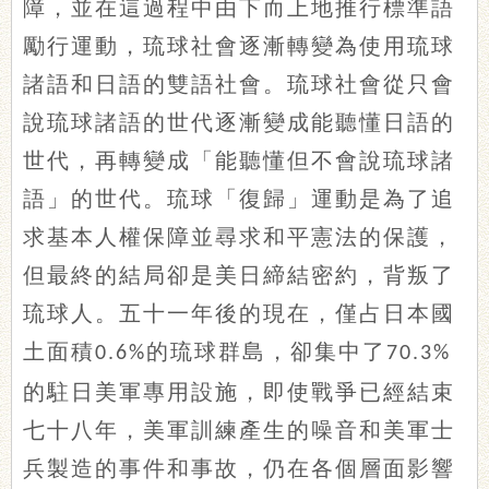
障，並在這過程中由下而上地推行標準語
勵行運動，琉球社會逐漸轉變為使用琉球
諸語和日語的雙語社會。琉球社會從只會
說琉球諸語的世代逐漸變成能聽懂日語的
世代，再轉變成「能聽懂但不會說琉球諸
語」的世代。琉球「復歸」運動是為了追
求基本人權保障並尋求和平憲法的保護，
但最終的結局卻是美日締結密約，背叛了
琉球人。五十一年後的現在，僅占日本國
土面積
的琉球群島，卻集中了
0.6%
70.3%
的駐日美軍專用設施，即使戰爭已經結束
七十八年，美軍訓練產生的噪音和美軍士
兵製造的事件和事故，仍在各個層面影響