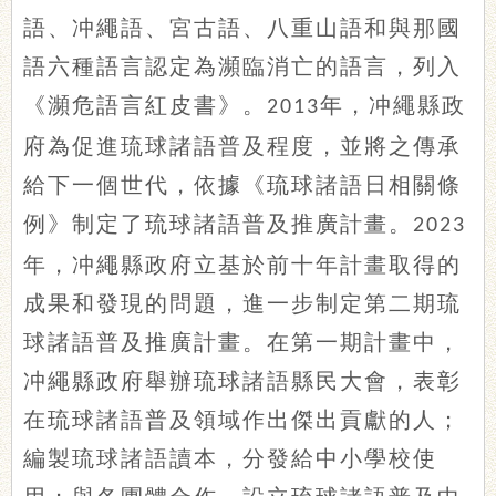
語、冲繩語、宮古語、八重山語和與那國
語六種語言認定為瀕臨消亡的語言，列入
《瀕危語言紅皮書》。
年，冲繩縣政
2013
府為促進琉球諸語普及程度，並將之傳承
給下一個世代，依據《琉球諸語日相關條
例》制定了琉球諸語普及推廣計畫。
2023
年，冲繩縣政府立基於前十年計畫取得的
成果和發現的問題，進一步制定第二期琉
球諸語普及推廣計畫。在第一期計畫中，
冲繩縣政府舉辦琉球諸語縣民大會，表彰
在琉球諸語普及領域作出傑出貢獻的人；
編製琉球諸語讀本，分發給中小學校使