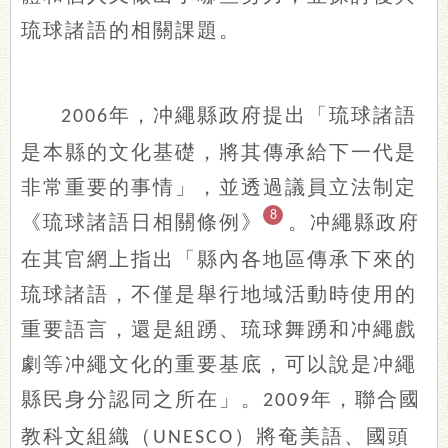
琉球諸語的相關課題。
年，冲繩縣政府提出「琉球諸語
2006
是本縣的文化基礎，將其傳承給下一代是
非常重要的事情」，並透過議員立法制定
8
《琉球諸語日相關條例》
。冲繩縣政府
在其官網上指出「縣內各地區傳承下來的
琉球諸語，不僅是舉行地域活動時使用的
重要語言，還是組踴、琉球舞踴和冲繩戲
劇等冲繩文化的重要基底，可以說是冲繩
縣民身分認同之所在」。
年，聯合國
2009
教科文組織（
）將奄美語、國頭
UNESCO