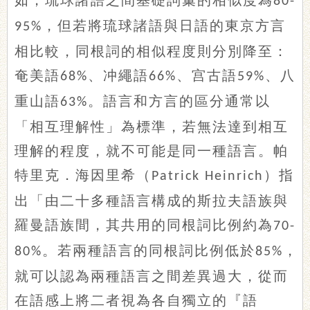
如，琉球諸語之間基礎詞彙的相似度為
80-
，但若將琉球諸語與日語的東京方言
95%
相比較，同根詞的相似程度則分別降至：
奄美語
、冲繩語
、宫古語
、八
68%
66%
59%
重山語
。語言和方言的區分通常以
63%
「相互理解性」為標準，若無法達到相互
理解的程度，就不可能是同一種語言。帕
特里克．海因里希（
）指
Patrick Heinrich
出「由二十多種語言構成的斯拉夫語族與
羅曼語族間，其共用的同根詞比例約為
70-
。若兩種語言的同根詞比例低於
，
80%
85%
就可以認為兩種語言之間差異過大，從而
在語感上將二者視為各自獨立的『語