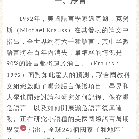
一、序言
年，美國語言學家邁克爾．克勞
1992
斯（
）在其發表的論文中
Michael Krauss
指出，全世界約有六千種語言，其中半數
語言將在百年內消失，最糟糕的情況是
的語言都將趨於消亡。（
：
90%
Krauss
）面對如此驚人的預測，聯合國教科
1992
文組織啟動了瀕危語言保護項目，學界和
大學也開始討論和研究如何記錄、保存瀕
危語言，以及如何開展瀕危語言復興運
動。正在研究小語種的美國國際語言暑期
2
學院
指出，全球
個國家〔和地區〕
242