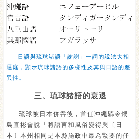
日語與琉球諸語「謝謝」一詞的說法大相
逕庭，顯示琉球諸語的多樣性及其與日語的差
異性。
三、琉球諸語的衰退
琉球被日本併吞後，首任冲繩縣令鍋
島直彬曾說「將語言和風俗變得與〔日
本〕本州相同是本縣施政中最為緊要的任