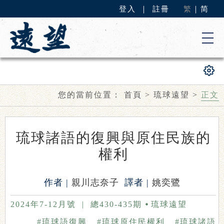
登入
｜
註冊
繁
｜
简
您的當前位置：
首頁
>
琉球遠望
>
正文
琉球諸語的復興與原住民族的
權利
作者 |
親川志奈子
譯者 |
姚奕鷺
2024年7-12月號
|
總430-435期
琉球遠望
#琉球語復興
#琉球原住民權利
#琉球諸語