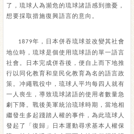
了，琉球人為瀕危的琉球諸語感到擔憂，
想要採取措施復興語言的意向。
年，日本併吞琉球並改變其社會
1879
地位時，琉球是個使用琉球語的單一語言
社會。日本完成併吞後，便自上而下地推
行以同化教育和皇民化教育為名的語言政
策。冲繩戰役中，琉球人平均每四人就有
一人喪生，導致琉球諸語的使用者數量急
劇下降。戰後美軍統治琉球時期，當地相
繼發生多起踐踏人權的事件，為此琉球人
發起了「復歸」日本運動尋求基本人權保