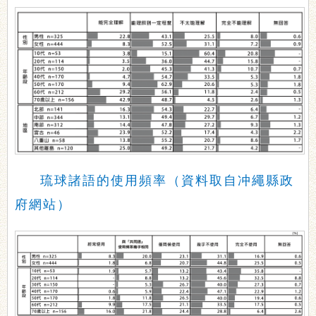
琉球諸語的使用頻率（資料取自冲繩縣政
府網站）