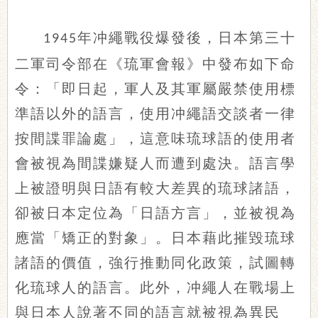
年冲繩戰役爆發後，日本第三十
1945
二軍司令部在《琉軍會報》中發布如下命
令：「即日起，軍人及其軍屬嚴禁使用標
準語以外的語言，使用冲繩語交談者一律
按間諜罪論處」，這意味琉球語的使用者
會被視為間諜嫌疑人而遭到處決。語言學
上被證明與日語有較大差異的琉球諸語，
卻被日本定位為「日語方言」，並被視為
應當「矯正的對象」。日本藉此摧毀琉球
諸語的價值，強行推動同化政策，試圖轉
化琉球人的語言。此外，冲繩人在戰場上
與日本人說著不同的語言就被視為異民