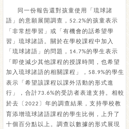
同一份報告還對孩童使用「琉球諸
語」的意願展開調查，
的孩童表示
52.2%
「非常想學習」或「有機會的話希望學
習」琉球諸語。關於在學校課程中加入
「琉球諸語」的問題，
的學生表示
14.7%
「即使減少其他課程的授課時間，也希望
加入琉球諸語的相關課程」，
的學生
58.9%
表示「希望該課程以課外活動的形式進
行」，合計
的受訪者表達支持。相較
73.6%
於去〔
〕年的調查結果，支持學校教
2022
育添增琉球諸語課程的學生比例，上升了
十個百分點以上。調查以數據的形式展現