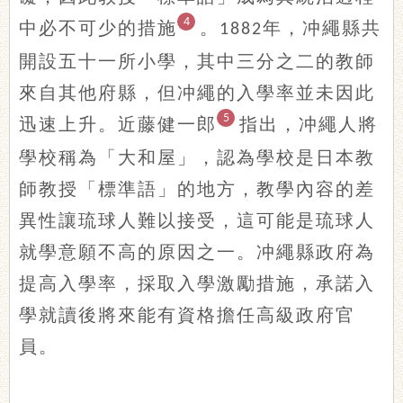
4
中必不可少的措施
。
年，冲繩縣共
1882
開設五十一所小學，其中三分之二的教師
來自其他府縣，但冲繩的入學率並未因此
5
迅速上升。近藤健一郎
指出，冲繩人將
學校稱為「大和屋」，認為學校是日本教
師教授「標準語」的地方，教學內容的差
異性讓琉球人難以接受，這可能是琉球人
就學意願不高的原因之一。冲繩縣政府為
提高入學率，採取入學激勵措施，承諾入
學就讀後將來能有資格擔任高級政府官
員。