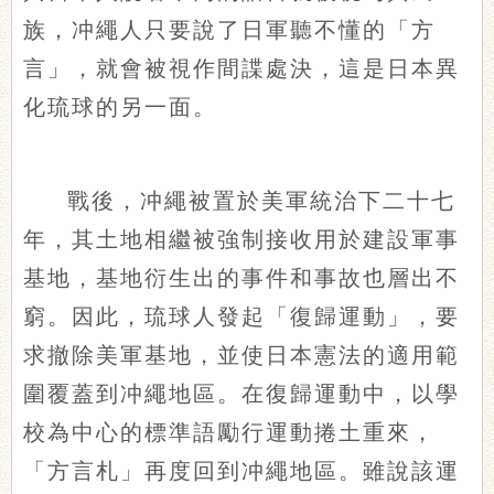
族，冲繩人只要說了日軍聽不懂的「方
言」，就會被視作間諜處決，這是日本異
化琉球的另一面。
戰後，冲繩被置於美軍統治下二十七
年，其土地相繼被強制接收用於建設軍事
基地，基地衍生出的事件和事故也層出不
窮。因此，琉球人發起「復歸運動」，要
求撤除美軍基地，並使日本憲法的適用範
圍覆蓋到冲繩地區。在復歸運動中，以學
校為中心的標準語勵行運動捲土重來，
「方言札」再度回到冲繩地區。雖說該運