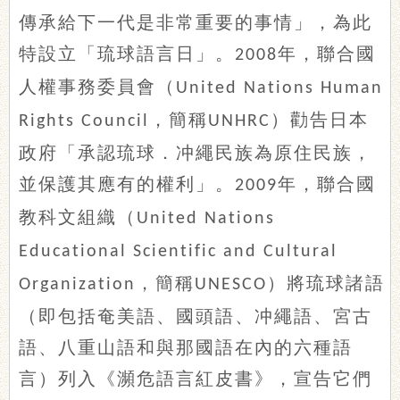
傳承給下一代是非常重要的事情」，為此
特設立「琉球語言日」。
年，聯合國
2008
人權事務委員會（
United Nations Human
，簡稱
）勸告日本
Rights Council
UNHRC
政府「承認琉球．冲繩民族為原住民族，
並保護其應有的權利」。
年，聯合國
2009
教科文組織（
United Nations
Educational Scientific and Cultural
，簡稱
）將琉球諸語
Organization
UNESCO
（即包括奄美語、國頭語、冲繩語、宮古
語、八重山語和與那國語在內的六種語
言）列入《瀕危語言紅皮書》，宣告它們