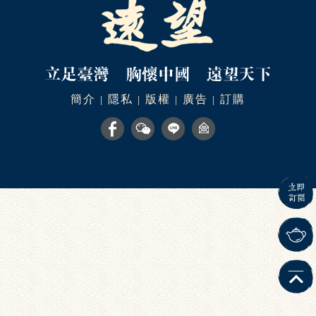
簡介
隱私
版權
廣告
訂購
|
|
|
|