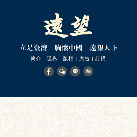
簡介
隱私
版權
廣告
訂購
|
|
|
|