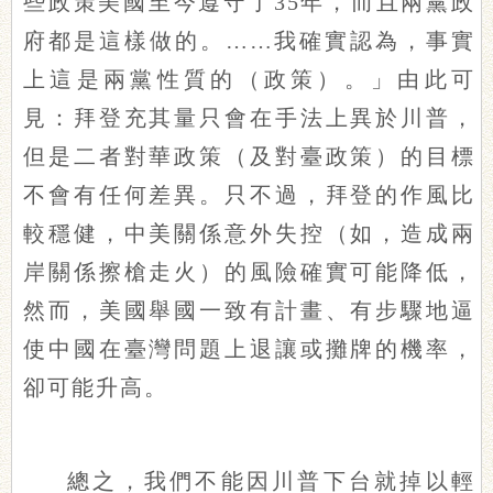
些政策美國至今遵守了35年，而且兩黨政
府都是這樣做的。……我確實認為，事實
上這是兩黨性質的（政策）。」由此可
見：拜登充其量只會在手法上異於川普，
但是二者對華政策（及對臺政策）的目標
不會有任何差異。只不過，拜登的作風比
較穩健，中美關係意外失控（如，造成兩
岸關係擦槍走火）的風險確實可能降低，
然而，美國舉國一致有計畫、有步驟地逼
使中國在臺灣問題上退讓或攤牌的機率，
卻可能升高。
總之，我們不能因川普下台就掉以輕