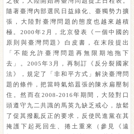
之後，大陸開始將臺灣問題提上日程表。
隨著臺灣內部選民日益綠化、臺獨勢力擴
張，大陸對臺灣問題的態度也越來越積
極。2000年2月，北京發表《一個中國的
原則與臺灣問題》白皮書，在末段提出
「不能允許臺灣問題再無限期地拖下
去」。2005年3月，再制訂《反分裂國家
法》，規定了「非和平方式」解決臺灣問
題的條件，把當時氣焰囂張的陳水扁壓制
住。然而在2008-2016年期間，大陸對口
頭遵守九二共識的馬英九缺乏戒心，放鬆
了促其撥亂反正的要求，反使民進黨在其
掩護下起死回生、捲土重來（參見《遠