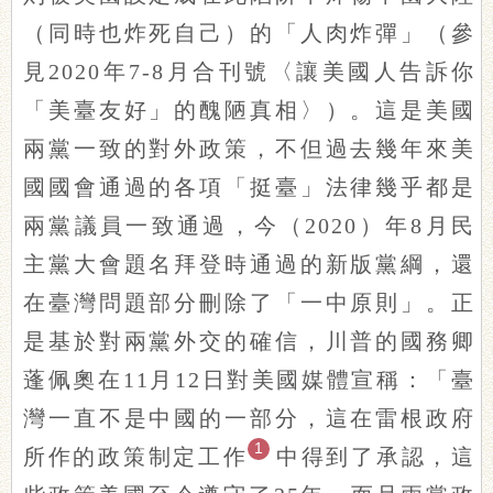
（同時也炸死自己）的「人肉炸彈」（參
見2020年7-8月合刊號〈讓美國人告訴你
「美臺友好」的醜陋真相〉）。這是美國
兩黨一致的對外政策，不但過去幾年來美
國國會通過的各項「挺臺」法律幾乎都是
兩黨議員一致通過，今（2020）年8月民
主黨大會題名拜登時通過的新版黨綱，還
在臺灣問題部分刪除了「一中原則」。正
是基於對兩黨外交的確信，川普的國務卿
蓬佩奧在11月12日對美國媒體宣稱：「臺
灣一直不是中國的一部分，這在雷根政府
1
所作的政策制定工作
中得到了承認，這