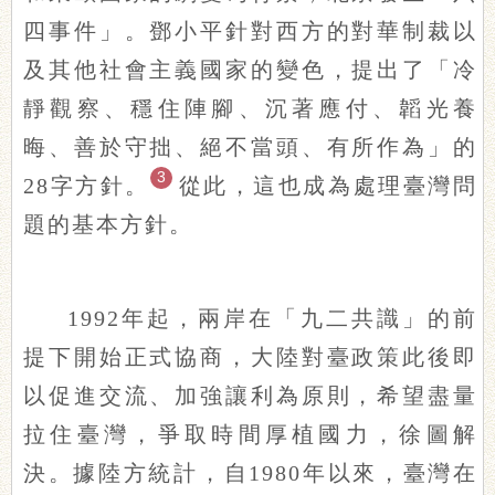
四事件」。鄧小平針對西方的對華制裁以
及其他社會主義國家的變色，提出了「冷
靜觀察、穩住陣腳、沉著應付、韜光養
晦、善於守拙、絕不當頭、有所作為」的
3
28字方針
。
從此，這也成為處理臺灣問
題的基本方針。
1992年起，兩岸在「九二共識」的前
提下開始正式協商，大陸對臺政策此後即
以促進交流、加強讓利為原則，希望盡量
拉住臺灣，爭取時間厚植國力，徐圖解
決。據陸方統計，自1980年以來，臺灣在