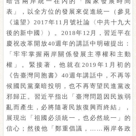
暗含兩岸統一在內的「國家發展時間
表」，以全方位的發展來促進統一（參見
《遠望》2017年11月號社論〈中共十九大
後的新中國〉）。2018年12月，習近平在
慶祝改革開放40週年的講話中明確提出：
「牢牢掌握兩岸關係發展主導權和主動
權」。緊接著，他就在2019年1月初的
《告臺灣同胞書》40週年講話中，不再等
候國民黨棄暗投明，也不再寄望民進黨改
邪歸正。習近平指出「臺灣問題因民族弱
亂而產生，必將隨著民族復興而終結」，
展現出「祖國必須統一，也必然統一」的
信心；然後他「鄭重倡議，……兩岸各政