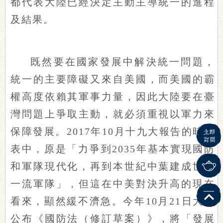
都代表大陸已經決定主動主導統一的進程
及結果。
既然要在國家發展中解決統一問題，
統一的主要障礙又來自美國，而美國的霸
權高度依賴其軍事力量，因此大陸要在臺
灣問題上爭取主動，就必須重視以軍力來
保障發展。2017年10月十九大報告的時間
表中，原是「力爭到2035年基本實現國防
和軍隊現代化，再到本世紀中葉建成世界
一流軍隊」，但這在中美對決升高的現在
看來，顯然緩不濟急。今年10月21日大陸
公布《國防法（修訂草案）》，將「發展