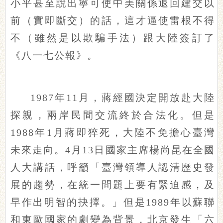
小平甚至說出寧可使中美關係退回建交以
前（實即斷交）的話，這才逼使雷根不得
不（雖然是以欺騙手法）跟大陸簽訂了
《八一七公報》。
1987年11月，蔣經國決定開放赴大陸
探親，兩岸民間交流終於合法化。但是
1988年1月蔣即猝死，大陸不免擔心臺灣
未來走向。4月13日國家主席楊尚昆在全國
人大講話，呼籲「臺灣領導人認清歷史發
展的趨勢，在統一問題上要有緊迫感，及
早作出明智的抉擇。」但是1989年以蘇聯
和東歐國家的劇變為背景，北京發生「六