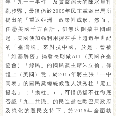
年「九一一事件」及貪腐滔天的陳水扁打
亂步驟，最後仍於2009年民主黨歐巴馬所
提出的「重返亞洲」政策裡成形。然而，
任憑美國千方百計，仍無法阻擋中國崛
起，美國便加強利用握在手上超過半世紀
的「臺灣牌」來對抗中國。於是，曾被
「維基解密」揭發長期做AIT（美國在臺
協會）「線民」的國民黨主席朱立倫，仰
體上（美國）意，於2015年將主張「一中
同表」的國民黨總統候選人洪秀柱「廢止
提名」（「換柱」），可惜仍擋不住徹底
否認「九二共識」的民進黨在歐巴馬政府
及綠化的選民支持下，於2016年全面執