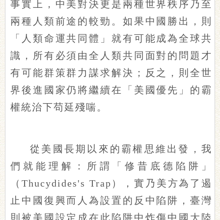
事實上，中美對決更是兩種世界秩序乃至
兩種人類前途的較勁。如果中國勝出，則
「人類命運共同體」就有可能成為全球共
識，所有必須由全人類共同面對的問題才
有可能群策群力謀求解決；反之，則全世
界後進國家仍將繼續在「美國優先」的霸
權統治下苟延殘喘。
從美國長期以來的霸權思維出發，我
們就能理解：所謂「修昔底德陷阱」
（Thucydides's Trap），實乃美方為了遏
止中國復興而人為設置的反中陷阱，臺灣
則被美國設定成在此陷阱中炸傷中國大陸