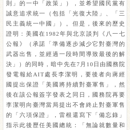
則」的一中「政策」），並希望國民黨有
誠意追求統一（包括「光復大陸」、「三
民主義統一中國」）。但是，後來的歷史
證明：美國在1982年與北京談判《八一七
公報》（承諾「準備逐步減少它對臺灣的
武器出售，並經過一段時間導致最後的解
決」）的同時，暗中先在7月10日由國務院
發電報給AIT處長李潔明，要後者向蔣經
國提出保證「美國將持續對臺軍售」，然
後在該公報簽字發表之同日，國務院再要
李潔明向臺灣當局提出不會終止對臺軍售
的「六項保證」，雷根還寫下「備忘錄」
指示此後歷任美國總統：「無論就數量和