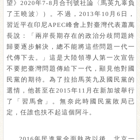
望》2020年7-8月合刊號社論〈馬英九辜負
了王曉波〉）。不過，2013年10月6日，
習近平在印尼APEC峰會上對臺灣代表蕭萬
長說：「兩岸長期存在的政治分歧問題終
歸要逐步解決，總不能將這些問題一代一
代傳下去。」這是大陸領導人第一次宣告
不要把臺灣問題傳給下一代，顯見他對國
民黨的期待。為了拉抬馬英九及國民黨的
選情，他甚至在2015年11月在新加坡舉行
了「習馬會」。無奈此時國民黨敗局已
定，任誰也扶不起這個阿斗。
2016年民進黨全面執政以後，北京一