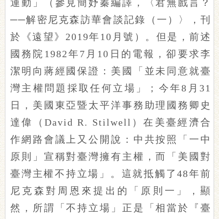
運動」（參見簡妤蓁編譯，〈君無戲言？
──解密尼克森訪華會談記錄（一）〉，刊
於《遠望》2019年10月號）。但是，前述
國務院1982年7月10日的電報，卻要求李
潔明向蔣經國保證：美國「並未同意就臺
灣主權問題採取任何立場」；今年8月31
日，美國東亞暨太平洋事務助理國務卿史
達偉（David R. Stilwell）在美臺經濟合
作網路會議上又公開說：中共按照「一中
原則」宣稱對臺灣擁有主權，而「美國對
臺灣主權不持立場」。這就抵觸了48年前
尼克森對周恩來提出的「原則一」，顯
然，所謂「不持立場」正是「相當於『臺