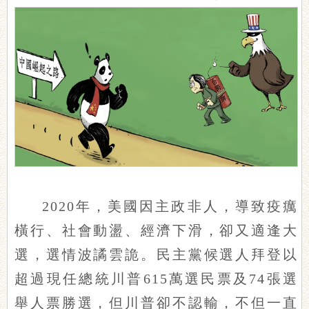
2020年，美國因主政非人，導致疫癘
橫行、社會動盪、經濟下滑，卻又適逢大
選，選情波譎雲詭。民主黨候選人拜登以
超過現任總統川普615萬選民票及74張選
舉人票勝選，但川普卻不認輸，不但一直