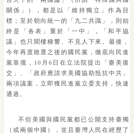
關係」），都是以「維持獨立」作為目
標；至於朝向統一的「九二共識」，則始
終是「各表」重於「一中」，「和平協
議」也只聞樓梯響、不見人下來。最後，
今年再度敗選之後的國民黨，徹底向民進
黨靠攏，10月6日在立法院提出「臺美復
交」、「政府應請求美國協助抵抗中共」
兩項議案，立即獲民進黨立委支持，快速
通過。
不但美國與國民黨都已公開支持臺獨
（或兩個中國），並且臺灣人民在經歷了