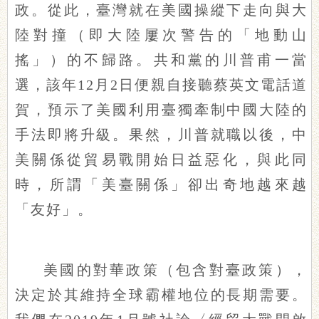
政。從此，臺灣就在美國操縱下走向與大
陸對撞（即大陸屢次警告的「地動山
搖」）的不歸路。共和黨的川普甫一當
選，該年12月2日便親自接聽蔡英文電話道
賀，預示了美國利用臺獨牽制中國大陸的
手法即將升級。果然，川普就職以後，中
美關係從貿易戰開始日益惡化，與此同
時，所謂「美臺關係」卻出奇地越來越
「友好」。
美國的對華政策（包含對臺政策），
決定於其維持全球霸權地位的長期需要。