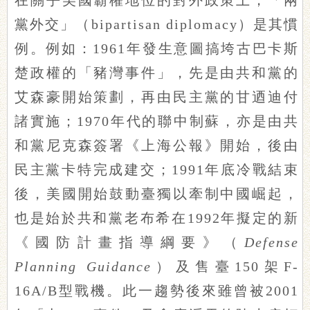
在關乎美國霸權地位的對外政策上，「兩
黨外交」（bipartisan diplomacy）是其慣
例。例如：1961年發生意圖搞垮古巴卡斯
楚政權的「豬灣事件」，先是由共和黨的
艾森豪開始策劃，再由民主黨的甘迺迪付
諸實施；1970年代的聯中制蘇，亦是由共
和黨尼克森簽署《上海公報》開始，後由
民主黨卡特完成建交；1991年底冷戰結束
後，美國開始鼓動臺獨以牽制中國崛起，
也是始於共和黨老布希在1992年擬定的新
《國防計畫指導綱要》（
Defense
Planning Guidance
）及售臺150架F-
16A/B型戰機。此一趨勢後來雖曾被2001