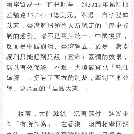
兩岸貿易中一直是順差，到2019年累計順
差額達17,141.3億美元。不過，自李登輝
以來，臺灣歷屆領導人所認定的「歷史發
展的趨勢」都不是兩岸統一、中國復興，
反而是中國崩潰、臺灣獨立。於是，惠臺
讓利只能起到延緩（宣布）臺獨的效果，
無以有效促統。不過，大陸確實也「穩住
陣腳」，撐過了西方的制裁，牽制了李登
輝、陳水扁的「建國大業」。
接著，大陸就從「沉著應付」逐漸走
向「有所作為」。在香港、澳門相繼回歸