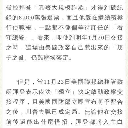
指控拜登「靠著大規模詐欺」才得到破紀
錄的8,000萬張選票，而且他還在繼續積極
行使職權，一點都不像個等待卸任的「看
守總統」。看來，即使到明年1月20日交接
之時，這場由美國政客自己惹出來的「庚
子之亂」仍難塵埃落定。
但是，當11月23日美國聯邦總務署致
函拜登表示依法「獨立」決定啟動政權交
接程序，且美國國防部立即宣布將予配合
之後，川普去職已成定局。無論他在交接
前後還能出什麼怪招，拜登都將入主白