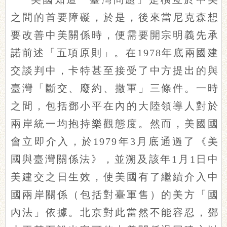
之間的首要障礙，於是，後來當尼克森想
要改善中美關係時，便需要開宗明義先承
諾前述「五項原則」。在1978年底兩國建
交談判中，卡特甚至接受了中方提出的與
臺灣「斷交、廢約、撤軍」三條件。一時
之間，包括鄧小平在內的大陸領導人對於
兩岸統一均抱持樂觀態度。然而，美國國
會立即介入，於1979年3月底通過了《美
國與臺灣關係法》，並溯及該年1月1日中
美建交之日生效，使美國有了繼續介入中
國兩岸關係（包括對臺軍售）的美方「國
內法」依據。北京對此當然不能容忍，鄧