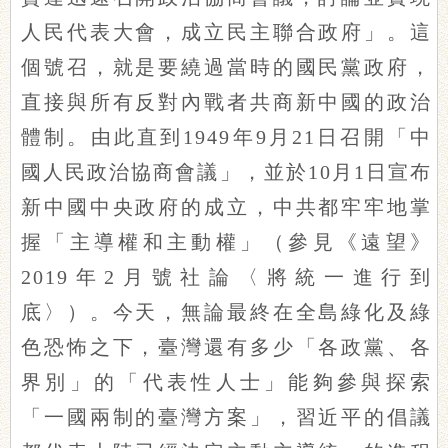
人民代表大會，成立民主聯合政府」。這
個號召，就是要繞過當時的國民黨政府，
直接與所有反對內戰者共商新中國的政治
體制。由此直到1949年9月21日召開「中
國人民政治協商會議」，並於10月1日宣布
新中國中央政府的成立，中共都牢牢地掌
握「主導權和主動權」（參見《遠望》
2019年2月號社論〈將統一進行到
底〉）。今天，無論最終在全島綠化及綠
色恐怖之下，臺灣還有多少「各政黨、各
界別」的「代表性人士」能夠參與探索
「一國兩制的臺灣方案」，習近平的倡議