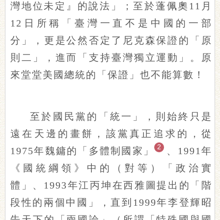
灣地位未定』的說法」；至於蓬佩奧11月
12日所稱「臺灣一直不是中國的一部
分」，更是公然否定了尼克森保證的「原
則二」，進而「支持臺灣獨立運動」。原
來堂堂美國總統的「保證」也不能算數！
至於國民黨的「統一」，則始終只是
遠在天邊的畫餅，該黨真正追求的，從
2
1975年魏鏞的「多體制國家」
、
1991年
《國統綱領》中的（對等）「政治實
體」、1993年江丙坤在西雅圖提出的「階
段性的兩個中國」，直到1999年李登輝昭
告天下的「兩國論」（所謂「特殊國與國