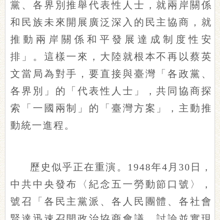
黨、各界別推舉代表性人士，就兩岸關係
和民族未來開展廣泛深入的民主協商，就
推動兩岸關係和平發展達成制度性安
排」。這樣一來，大陸就根本不再以蔡英
文當局為對手，要直接與臺灣「各政黨、
各界別」的「代表性人士」，共同協商探
索「一國兩制」的「臺灣方案」，主動推
動統一進程。
歷史似乎正在重演。1948年4月30日，
中共中央發布〈紀念五一勞動節口號〉，
號召「各民主黨派、各人民團體、各社會
賢達迅速召開政治協商會議，討論並實現