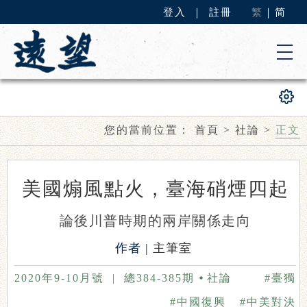
登入
｜
註冊
繁
｜
简
您的當前位置：
首頁
>
社論
>
正文
美國煽風點火，臺海硝煙四起
論後川普時期的兩岸關係走向
作者 |
主筆室
2020年9-10月號
|
總384-385期
社論
#臺獨
#中國復興
#中美對決