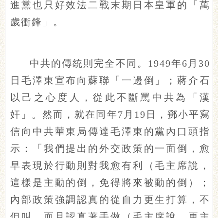
進黨也只好效法二戰末期日本皇軍的「萬
歲衝鋒」。
中共的傳統則完全不同。1949年6月30
日毛澤東宣布向蘇聯「一邊倒」；蔣介石
以己之心度人，從此不斷罵中共為「漢
奸」。然而，就在同年7月19日，鄧小平寫
信向中共華東局傳達毛澤東的黨內口頭指
示：「我們提出的外交政策的一面倒，愈
早表現於行動則對我愈有利（毛主席說，
這樣是主動的倒，免得將來被動的倒）；
內部政策強調認真的從自力更生打算，不
但叫，而且認真著手做（毛主席說，更主