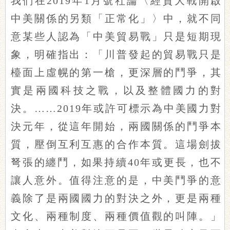
我們在2019年1月號社論〈經貿大戰開啟
中美關係的另類「正常化」〉中，就不同
意某些人認為「中美貿易戰」只是短期現
象，明確指出：「川普發起的貿易戰只是
檯面上虛幌的第一槍，更深層的鬥爭，其
實是兩國科技之戰，以及整體國力的對
決。……2019年或許可標示為中美國力對
決元年，從這年開始，兩國關係的鬥爭本
質，壓倒互利互惠的合作本質。這場劍拔
弩張的纏鬥，如果持續40年或更長，也不
讓人意外。值得注意的是，中美鬥爭的意
義除了是兩國國力的對決之外，更是兩種
文化、兩種制度、兩種價值觀的叫陣。」